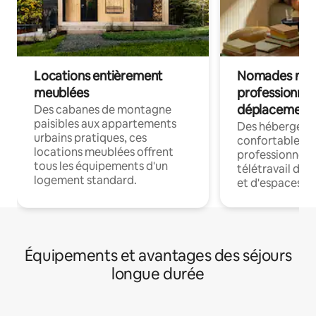
Locations entièrement
Nomades num
meublées
professionnel
déplacement
Des cabanes de montagne
paisibles aux appartements
Des hébergem
urbains pratiques, ces
confortables p
locations meublées offrent
professionnels
tous les équipements d'un
télétravail dis
logement standard.
et d'espaces de
Équipements et avantages des séjours
longue durée