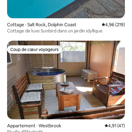
Cottage ⋅ Salt Rock, Dolphin Coast
Évaluation moy
4,96 (219)
Cottage de luxe Sunbird dans un jardin idyllique
Coup de cœur voyageurs
Coup de cœur voyageurs
Appartement ⋅ Westbrook
Évaluation mo
4,91 (47)
Studio d'Elizabeth