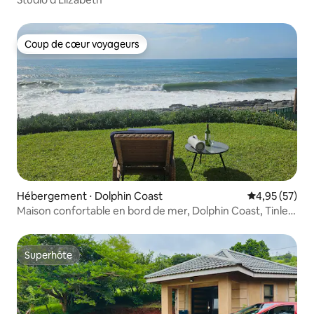
Coup de cœur voyageurs
Coup de cœur voyageurs
Hébergement ⋅ Dolphin Coast
Évaluation mo
4,95 (57)
Maison confortable en bord de mer, Dolphin Coast, Tinley
Manor
Superhôte
Superhôte