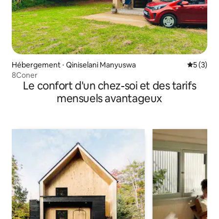
Hébergement ⋅ Qiniselani Manyuswa
Évaluatio
5 (3)
8Coner
Le confort d'un chez-soi et des tarifs
mensuels avantageux