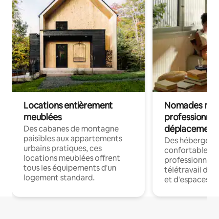
Locations entièrement
Nomades num
meublées
professionnel
déplacement
Des cabanes de montagne
paisibles aux appartements
Des hébergem
urbains pratiques, ces
confortables p
locations meublées offrent
professionnels
tous les équipements d'un
télétravail dis
logement standard.
et d'espaces de