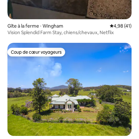
Gîte à la ferme ⋅ Wingham
Évaluation mo
4,98 (41)
Vision Splendid Farm Stay, chiens/chevaux, Netflix
Coup de cœur voyageurs
Coup de cœur voyageurs