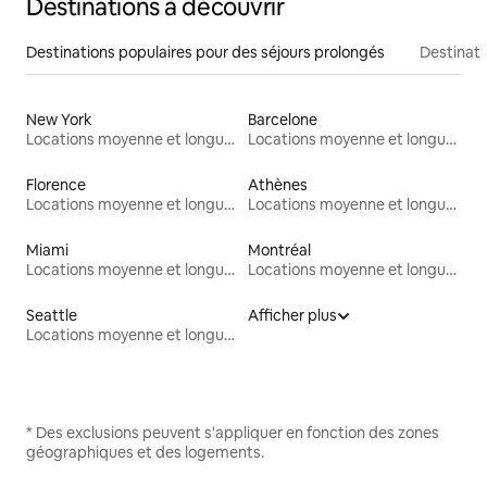
Destinations à découvrir
Destinations populaires pour des séjours prolongés
Destinati
New York
Barcelone
Locations moyenne et longue durée
Locations moyenne et longue durée
Florence
Athènes
Locations moyenne et longue durée
Locations moyenne et longue durée
Miami
Montréal
Locations moyenne et longue durée
Locations moyenne et longue durée
Seattle
Afficher plus
Locations moyenne et longue durée
* Des exclusions peuvent s'appliquer en fonction des zones
géographiques et des logements.