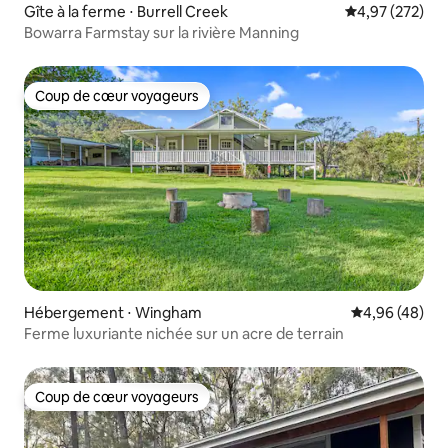
Gîte à la ferme ⋅ Burrell Creek
Évaluation moy
4,97 (272)
Bowarra Farmstay sur la rivière Manning
Coup de cœur voyageurs
Coup de cœur voyageurs
Hébergement ⋅ Wingham
Évaluation mo
4,96 (48)
Ferme luxuriante nichée sur un acre de terrain
Coup de cœur voyageurs
Coup de cœur voyageurs