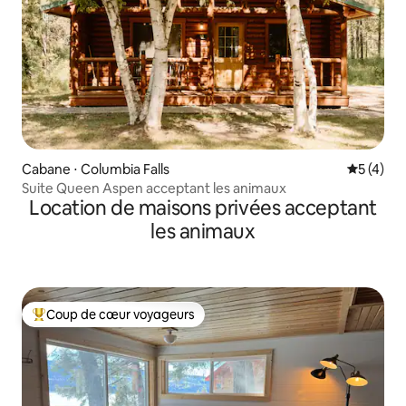
Cabane ⋅ Columbia Falls
Évaluatio
5 (4)
Suite Queen Aspen acceptant les animaux
Location de maisons privées acceptant
les animaux
Coup de cœur voyageurs
Coups de cœur voyageurs les plus appréciés