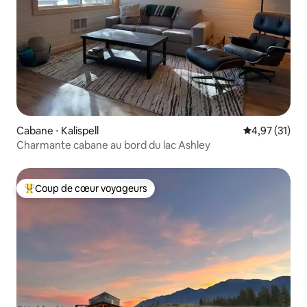
Cabane ⋅ Kalispell
Évaluation mo
4,97 (31)
Charmante cabane au bord du lac Ashley
Coup de cœur voyageurs
Coups de cœur voyageurs les plus appréciés