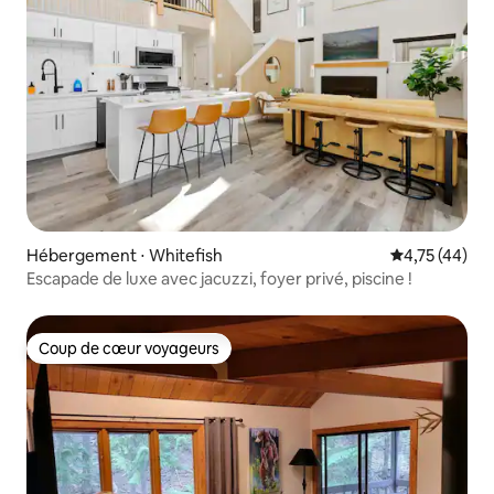
Hébergement ⋅ Whitefish
Évaluation mo
4,75 (44)
Escapade de luxe avec jacuzzi, foyer privé, piscine !
Coup de cœur voyageurs
Coup de cœur voyageurs