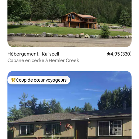
Hébergement ⋅ Kalispell
Évaluation moy
4,95 (330)
Cabane en cèdre à Hemler Creek
Coup de cœur voyageurs
Coups de cœur voyageurs les plus appréciés