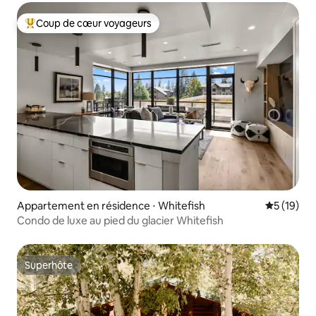
Coup de cœur voyageurs
Coups de cœur voyageurs les plus appréciés
Appartement en résidence ⋅ Whitefish
Évaluation
5 (19)
Condo de luxe au pied du glacier Whitefish
Superhôte
Superhôte