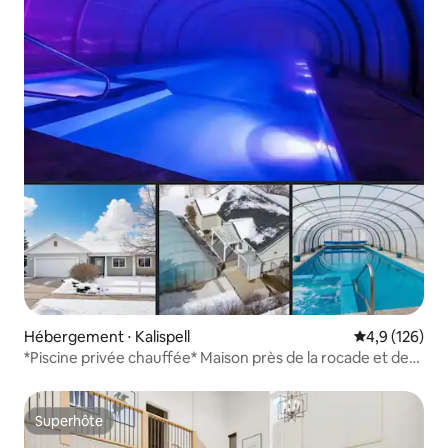
Hébergement ⋅ Kalispell
Évaluation mo
4,9 (126)
*Piscine privée chauffée* Maison près de la rocade et des
commodités
Superhôte
Superhôte