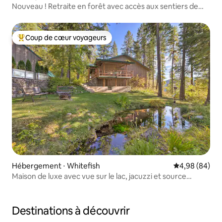
Nouveau ! Retraite en forêt avec accès aux sentiers de
randonnée
Coup de cœur voyageurs
Coups de cœur voyageurs les plus appréciés
Hébergement ⋅ Whitefish
Évaluation mo
4,98 (84)
Maison de luxe avec vue sur le lac, jacuzzi et source
naturelle
Destinations à découvrir