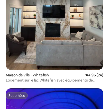
Maison de ville ⋅ Whitefish
Évaluation mo
4,96 (24)
Logement sur le lac Whitefish avec équipements de
villégiature
Superhôte
Superhôte