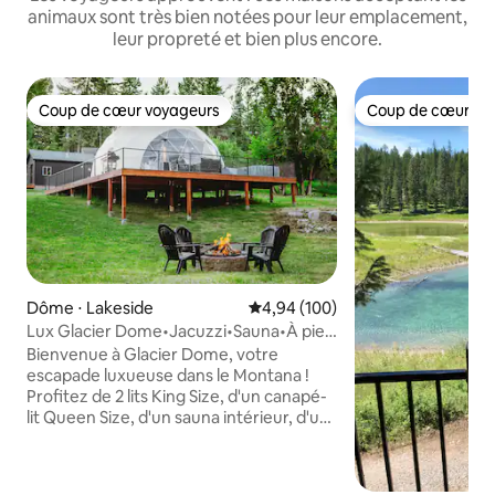
animaux sont très bien notées pour leur emplacement,
leur propreté et bien plus encore.
Coup de cœur voyageurs
Coup de cœur vo
Coup de cœur voyageurs
Coup de cœur vo
Dôme ⋅ Lakeside
Évaluation moyenne sur la base 
4,94 (100)
Lux Glacier Dome•Jacuzzi•Sauna•À pied
du lac Flathead
Bienvenue à Glacier Dome, votre
escapade luxueuse dans le Montana !
Profitez de 2 lits King Size, d'un canapé-
lit Queen Size, d'un sauna intérieur, d'un
jacuzzi, d'un feu de camp, d'un cornhole,
d'une télévision, d'une salle de bain
complète, d'une kitchenette, d'un lave-