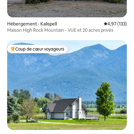
Hébergement ⋅ Kalispell
Évaluation moy
4,97 (133)
Maison High Rock Mountain - VUE et 20 acres privés
Coup de cœur voyageurs
Coups de cœur voyageurs les plus appréciés