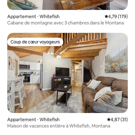
Appartement ⋅ Whitefish
Évaluation moy
4,79 (179)
Cabane de montagne avec 3 chambres dans le Montana
Coup de cœur voyageurs
Coup de cœur voyageurs
Appartement ⋅ Whitefish
Évaluation mo
4,87 (31)
Maison de vacances entière à Whitefish, Montana