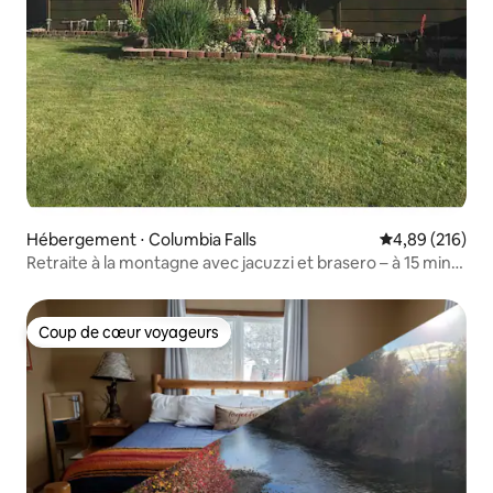
Hébergement ⋅ Columbia Falls
Évaluation moy
4,89 (216)
Retraite à la montagne avec jacuzzi et brasero – à 15 min
de Glacier
Coup de cœur voyageurs
Coup de cœur voyageurs