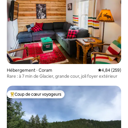
Hébergement ⋅ Coram
Évaluation moy
4,84 (259)
Rare : à 7 min de Glacier, grande cour, joli foyer extérieur
Coup de cœur voyageurs
Coups de cœur voyageurs les plus appréciés