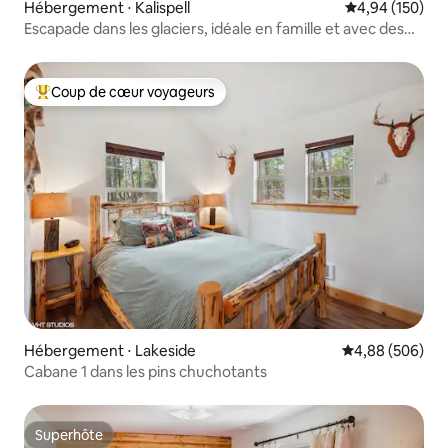
Hébergement ⋅ Kalispell
Évaluation moy
4,94 (150)
Escapade dans les glaciers, idéale en famille et avec des
animaux
Coup de cœur voyageurs
Coups de cœur voyageurs les plus appréciés
Hébergement ⋅ Lakeside
Évaluation moy
4,88 (506)
Cabane 1 dans les pins chuchotants
Superhôte
Superhôte