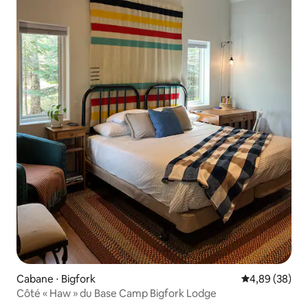
Cabane ⋅ Bigfork
Évaluation mo
4,89 (38)
Côté « Haw » du Base Camp Bigfork Lodge