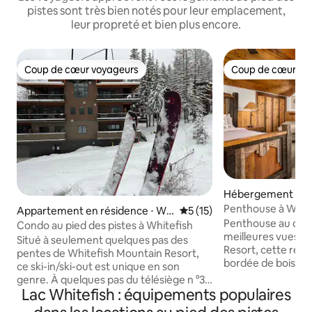
pistes sont très bien notés pour leur emplacement,
leur propreté et bien plus encore.
Coup de cœur voyageurs
Coup de cœur vo
Coup de cœur voyageurs
Coup de cœur vo
Hébergement ⋅ Wh
Penthouse à White
Appartement en résidence ⋅ Wh
Évaluation moyenne sur la b
5 (15)
Out
Penthouse au dern
itefish
Condo au pied des pistes à Whitefish
meilleures vues s
Situé à seulement quelques pas des
Resort, cette retr
pentes de Whitefish Mountain Resort,
bordée de bois off
ce ski-in/ski-out est unique en son
commodité de ski-i
genre. À quelques pas du télésiège n °3
avec vue pour le ca
Lac Whitefish : équipements populaires
sur Big Mountain ! Vous pourrez faire du
l'alpenglow au cou
ski et du snowboard puis vous détendre