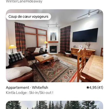
WinterLaneHideaway
Coup de cœur voyageurs
Coup de cœur voyageurs
Appartement ⋅ Whitefish
Évaluation mo
4,95 (41)
Kintla Lodge : Ski-in/Ski-out !