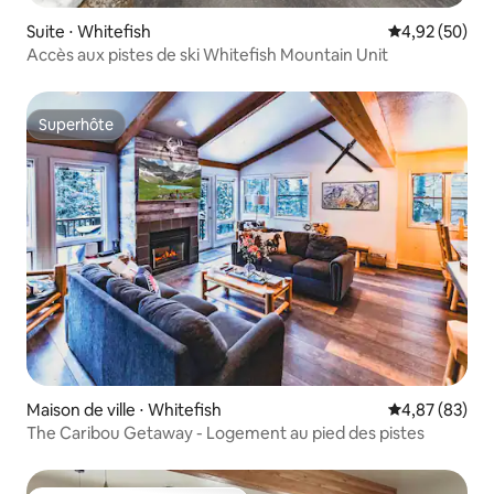
Suite ⋅ Whitefish
Évaluation mo
4,92 (50)
Accès aux pistes de ski Whitefish Mountain Unit
Superhôte
Superhôte
Maison de ville ⋅ Whitefish
Évaluation mo
4,87 (83)
The Caribou Getaway - Logement au pied des pistes