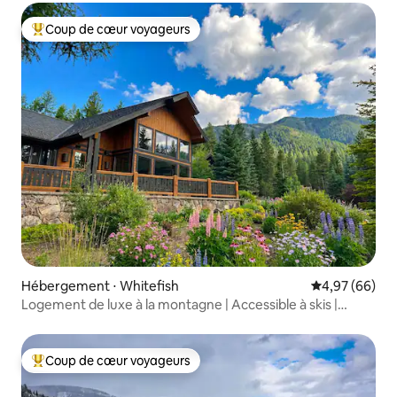
Coup de cœur voyageurs
Coups de cœur voyageurs les plus appréciés
Hébergement ⋅ Whitefish
Évaluation mo
4,97 (66)
Logement de luxe à la montagne | Accessible à skis |
Jacuzzi
Coup de cœur voyageurs
Coups de cœur voyageurs les plus appréciés