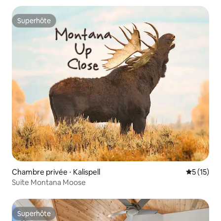
Superhôte
Superhôte
Chambre privée ⋅ Kalispell
Évaluation
5 (15)
Suite Montana Moose
Superhôte
Superhôte