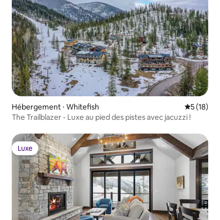
Hébergement ⋅ Whitefish
Évaluation
5 (18)
The Trailblazer - Luxe au pied des pistes avec jacuzzi !
Luxe
Luxe