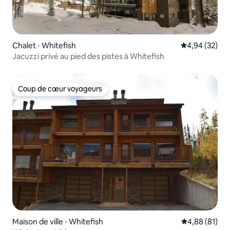
Chalet ⋅ Whitefish
Évaluation mo
4,94 (32)
Jacuzzi privé au pied des pistes à Whitefish
Coup de cœur voyageurs
Coup de cœur voyageurs
Maison de ville ⋅ Whitefish
Évaluation mo
4,88 (81)