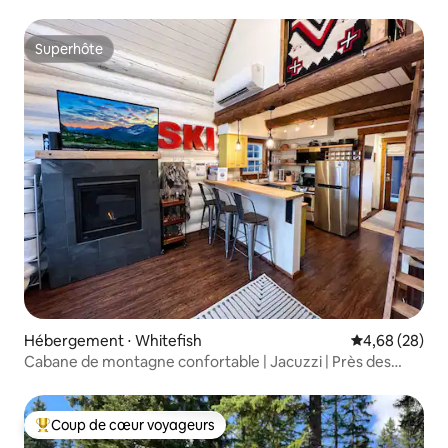
bain Vue imprenable
Superhôte
Superhôte
Hébergement ⋅ Whitefish
Évaluation mo
4,68 (28)
Cabane de montagne confortable | Jacuzzi | Près des
pistes de ski
Coup de cœur voyageurs
Coups de cœur voyageurs les plus appréciés