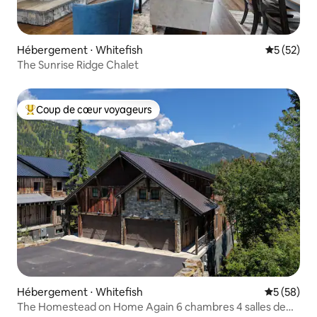
Hébergement ⋅ Whitefish
Évaluation
5 (52)
The Sunrise Ridge Chalet
Coup de cœur voyageurs
Coups de cœur voyageurs les plus appréciés
Hébergement ⋅ Whitefish
Évaluation
5 (58)
The Homestead on Home Again 6 chambres 4 salles de