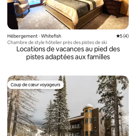
Hébergement ⋅ Whitefish
Évaluatio
5 (4)
Chambre de style hôtelier près des pistes de ski
Locations de vacances au pied des
pistes adaptées aux familles
Coup de cœur voyageurs
Coup de cœur voyageurs