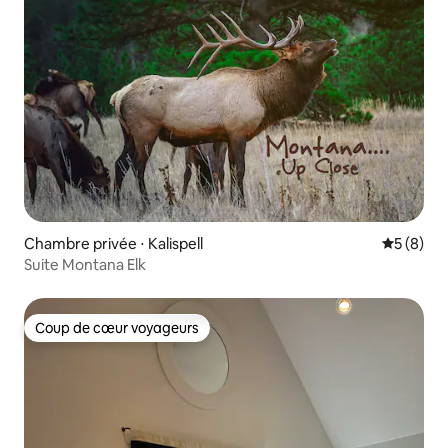
Chambre privée ⋅ Kalispell
Évaluatio
5 (8)
Suite Montana Elk
Coup de cœur voyageurs
Coup de cœur voyageurs