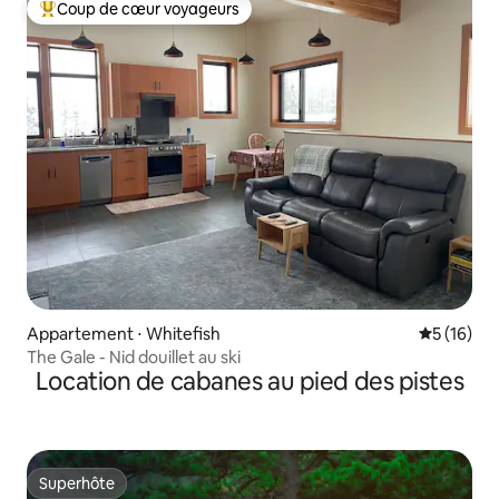
Coup de cœur voyageurs
Coups de cœur voyageurs les plus appréciés
Appartement ⋅ Whitefish
Évaluation
5 (16)
The Gale - Nid douillet au ski
Location de cabanes au pied des pistes
Superhôte
Superhôte