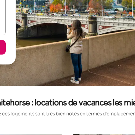
itehorse : locations de vacances les m
: ces logements sont très bien notés en termes d'emplacement