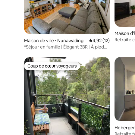
Maison d'
Retraite 
Maison de ville ⋅ Nunawading
Évaluation moyenne su
4,92 (12)
*Séjour en famille | Élégant 3BR | À pied
du train et des magasins
Coup de cœur voyageurs
Coup de cœur voyageurs
Hébergem
uth
Retraite f