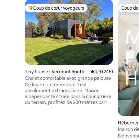
Coup de cœur voyageurs
Coup de
Coups de cœur voyageurs les plus appréciés
Coup de
Tiny house ⋅ Vermont South
Évaluation moyenne sur
4,9 (245)
Chalet confortable avec grande pelouse
Ce logement mémorable est
absolument extraordinaire. Maison
indépendante située dans la cour arrière
du terrain, profitez de 200 mètres carrés
de pelouse, à côté du parc et de l'aire de
jeux pour enfants, excellente intimité,
entrée autonome, entrée indépendante,
Hébergeme
nous ne vous dérangerons pas sauf si
Maison de
nécessaire ou sur invitation, nous vous
cour avan
Bienvenu
donnerons suffisamment d'intimité, la