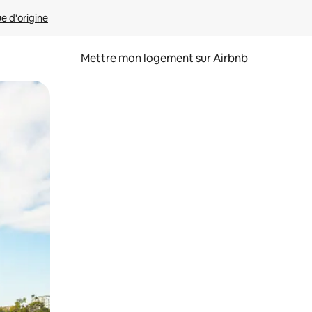
ue d'origine
Mettre mon logement sur Airbnb
sant glisser.