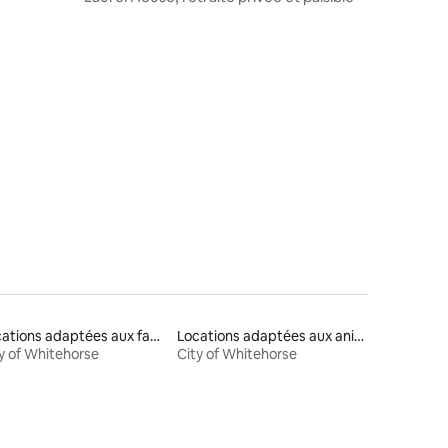
Locations adaptées aux familles
Locations adaptées aux animaux
y of Whitehorse
City of Whitehorse