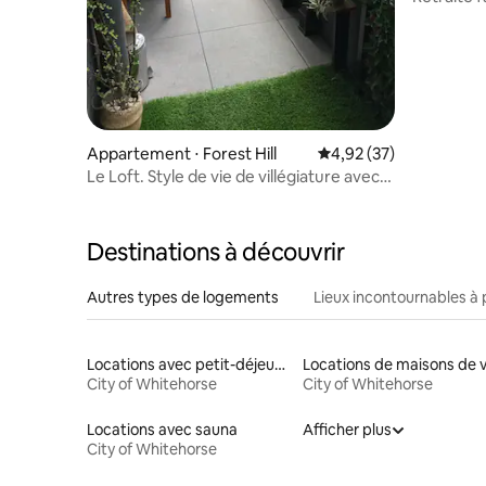
Deakin et 
Appartement ⋅ Forest Hill
Évaluation moyenne su
4,92 (37)
Le Loft. Style de vie de villégiature avec
vue sur la cime des arbres.
Destinations à découvrir
Autres types de logements
Lieux incontournables à 
Locations avec petit-déjeuner
Locations de maisons de vi
City of Whitehorse
City of Whitehorse
Locations avec sauna
Afficher plus
City of Whitehorse