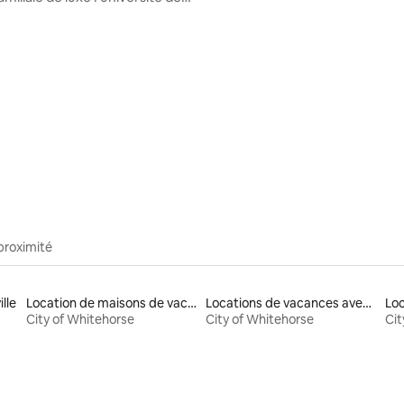
hôpital de Box Hill
r la base de 37 commentaires : 4,92 sur 5
proximité
lle
Location de maisons de vacances
Locations de vacances avec piscine
City of Whitehorse
City of Whitehorse
Cit