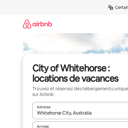
Aller
Certai
directement
au
contenu
City of Whitehorse :
locations de vacances
Trouvez et réservez des hébergements uniqu
sur Airbnb
Adresse
Lorsque les résultats s'affichent, utilisez les flèc
Arrivée