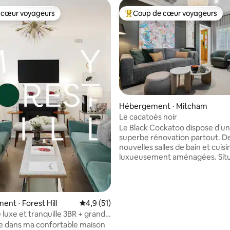
 cœur voyageurs
Coup de cœur voyageurs
 cœur voyageurs
Coups de cœur voyageurs les p
Hébergement ⋅ Mitcham
Le cacatoès noir
 la base de 245 commentaires : 4,9 sur 5
Le Black Cockatoo dispose d'u
superbe rénovation partout. D
nouvelles salles de bain et cuisi
luxueusement aménagées. Sit
une rue bordée d'arbres à seu
quelques minutes à pied des m
cafés de Rangeview Village. Composé
d'un salon/salle multimédia s
nt ⋅ Forest Hill
Évaluation moyenne sur la base de 51 comm
4,9 (51)
et confortable, d'une cuisine l
 luxe et tranquille 3BR + grande
d'une salle familiale et d'une sal
t
e dans ma confortable maison
manger, d'un espace de divert