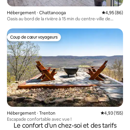
Hébergement ⋅ Chattanooga
Évaluation mo
4,95 (86)
Oasis au bord de la rivière à 15 min du centre-ville de
Chattanooga
Coup de cœur voyageurs
Coup de cœur voyageurs
Hébergement ⋅ Trenton
Évaluation moy
4,93 (155)
Escapade confortable avec vue !
Le confort d'un chez-soi et des tarifs