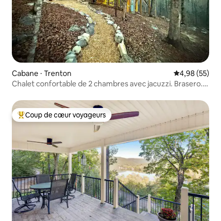
Cabane ⋅ Trenton
Évaluation mo
4,98 (55)
Chalet confortable de 2 chambres avec jacuzzi. Brasero.
15 min du centre-ville. Animaux acceptés
Coup de cœur voyageurs
Coups de cœur voyageurs les plus appréciés