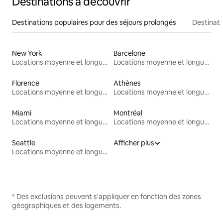
Destinations à découvrir
Destinations populaires pour des séjours prolongés
Destinati
New York
Barcelone
Locations moyenne et longue durée
Locations moyenne et longue durée
Florence
Athènes
Locations moyenne et longue durée
Locations moyenne et longue durée
Miami
Montréal
Locations moyenne et longue durée
Locations moyenne et longue durée
Seattle
Afficher plus
Locations moyenne et longue durée
* Des exclusions peuvent s'appliquer en fonction des zones
géographiques et des logements.