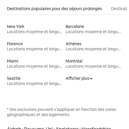
Destinations populaires pour des séjours prolongés
Destinati
New York
Barcelone
Locations moyenne et longue durée
Locations moyenne et longue durée
Florence
Athènes
Locations moyenne et longue durée
Locations moyenne et longue durée
Miami
Montréal
Locations moyenne et longue durée
Locations moyenne et longue durée
Seattle
Afficher plus
Locations moyenne et longue durée
* Des exclusions peuvent s'appliquer en fonction des zones
géographiques et des logements.