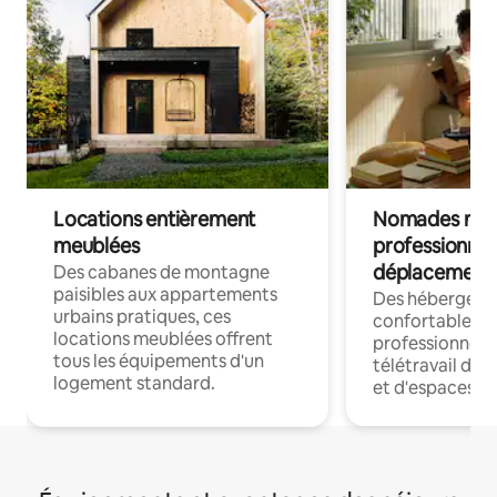
Locations entièrement
Nomades num
meublées
professionnel
déplacement
Des cabanes de montagne
paisibles aux appartements
Des hébergem
urbains pratiques, ces
confortables p
locations meublées offrent
professionnels
tous les équipements d'un
télétravail dis
logement standard.
et d'espaces de