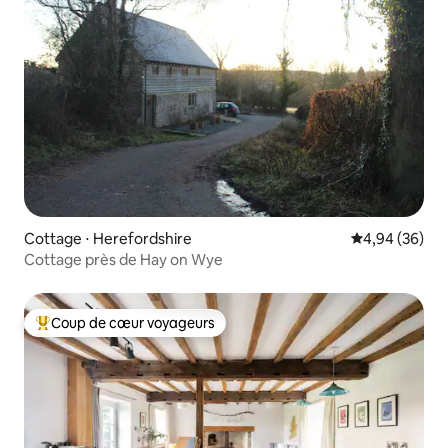
Cottage ⋅ Herefordshire
Évaluation mo
4,94 (36)
Cottage près de Hay on Wye
Coup de cœur voyageurs
Coups de cœur voyageurs les plus appréciés