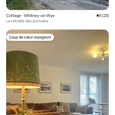
Cottage ⋅ Whitney-on-Wye
Évaluation
5 (23)
La retraite des écrivains
Coup de cœur voyageurs
Coup de cœur voyageurs