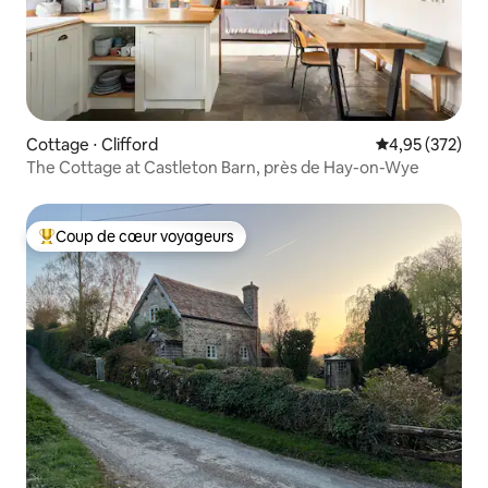
Cottage ⋅ Clifford
Évaluation moy
4,95 (372)
The Cottage at Castleton Barn, près de Hay-on-Wye
Coup de cœur voyageurs
Coups de cœur voyageurs les plus appréciés