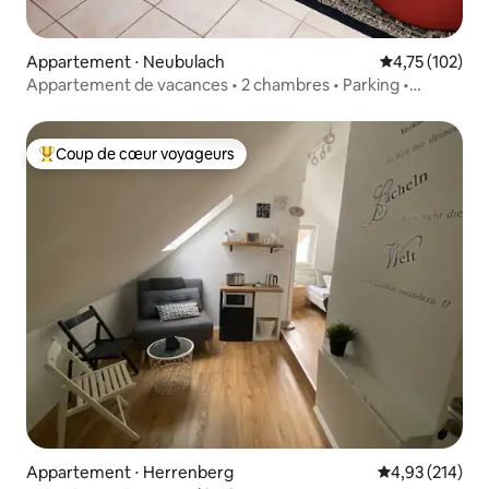
Appartement ⋅ Neubulach
Évaluation moy
4,75 (102)
Appartement de vacances • 2 chambres • Parking •
Restaurant à proximité
Coup de cœur voyageurs
Coups de cœur voyageurs les plus appréciés
Appartement ⋅ Herrenberg
Évaluation moy
4,93 (214)