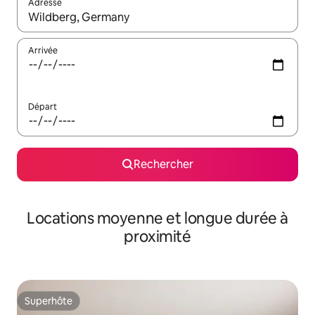
Adresse
Lorsque les résultats s'affichent, utilisez les flèches vers le hau
Arrivée
Départ
Rechercher
Locations moyenne et longue durée à
proximité
Superhôte
Superhôte