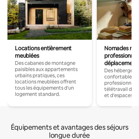
Locations entièrement
Nomades num
meublées
professionnel
déplacement
Des cabanes de montagne
paisibles aux appartements
Des hébergem
urbains pratiques, ces
confortables p
locations meublées offrent
professionnels
tous les équipements d'un
télétravail dis
logement standard.
et d'espaces de
Équipements et avantages des séjours
longue durée