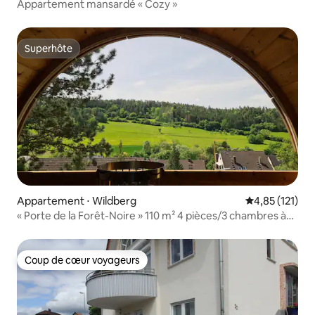
Appartement mansardé « Cozy »
Superhôte
Superhôte
Appartement ⋅ Wildberg
Évaluation moy
4,85 (121)
« Porte de la Forêt-Noire » 110 m² 4 pièces/3 chambres à
coucher sauna
Coup de cœur voyageurs
Coup de cœur voyageurs