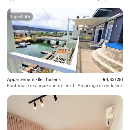
George Central
Superhôte
Superhôte
Appartement ⋅ Île Thesens
Évaluation mo
4,82 (28)
Penthouse exotique orienté nord - Amarrage et onduleur