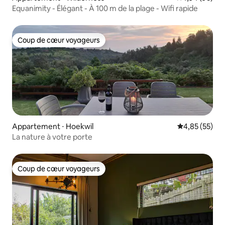
Equanimity - Élégant - À 100 m de la plage - Wifi rapide
Coup de cœur voyageurs
Coup de cœur voyageurs
Appartement ⋅ Hoekwil
Évaluation mo
4,85 (55)
La nature à votre porte
Coup de cœur voyageurs
Coup de cœur voyageurs