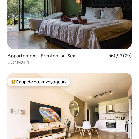
Appartement ⋅ Brenton-on-Sea
Évaluation mo
4,93 (29)
L'Or Marin
Coup de cœur voyageurs
Coups de cœur voyageurs les plus appréciés