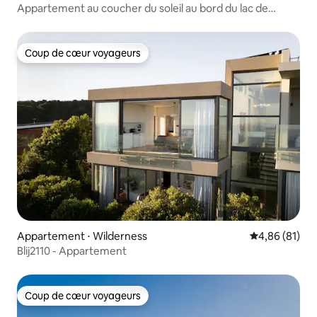
Appartement au coucher du soleil au bord du lac de
Ganse
Coup de cœur voyageurs
Coup de cœur voyageurs
Appartement ⋅ Wilderness
Évaluation mo
4,86 (81)
Blij2110 - Appartement
Coup de cœur voyageurs
Coup de cœur voyageurs