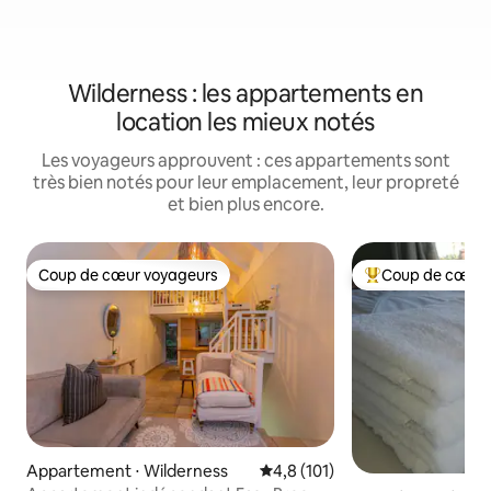
Wilderness : les appartements en
location les mieux notés
Les voyageurs approuvent : ces appartements sont
très bien notés pour leur emplacement, leur propreté
et bien plus encore.
Coup de cœur voyageurs
Coup de cœur 
Coup de cœur voyageurs
Coups de cœur vo
Appartement ⋅ Wilderness
Évaluation moyenne sur la base
4,8 (101)