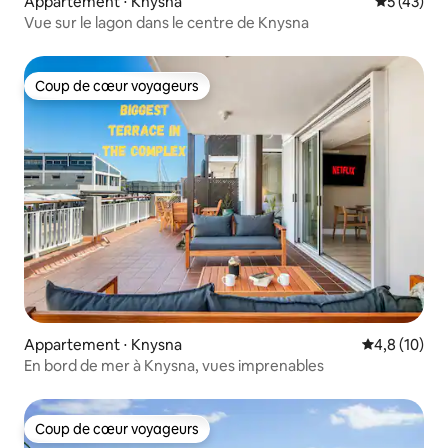
Appartement ⋅ Knysna
Évaluation
5 (43)
Vue sur le lagon dans le centre de Knysna
Coup de cœur voyageurs
Coup de cœur voyageurs
Appartement ⋅ Knysna
Évaluation m
4,8 (10)
En bord de mer à Knysna, vues imprenables
Coup de cœur voyageurs
Coup de cœur voyageurs