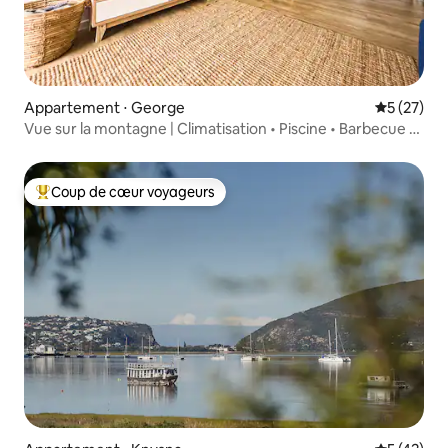
Appartement ⋅ George
Évaluation
5 (27)
Vue sur la montagne | Climatisation • Piscine • Barbecue •
Emplacement central
Coup de cœur voyageurs
Coups de cœur voyageurs les plus appréciés