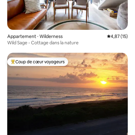
Appartement ⋅ Wilderness
Évaluation mo
4,87 (15)
Wild Sage - Cottage dans la nature
Coup de cœur voyageurs
Coups de cœur voyageurs les plus appréciés