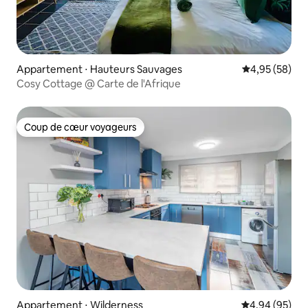
Appartement ⋅ Hauteurs Sauvages
Évaluation mo
4,95 (58)
Cosy Cottage @ Carte de l'Afrique
Coup de cœur voyageurs
Coup de cœur voyageurs
Appartement ⋅ Wilderness
Évaluation mo
4,94 (95)