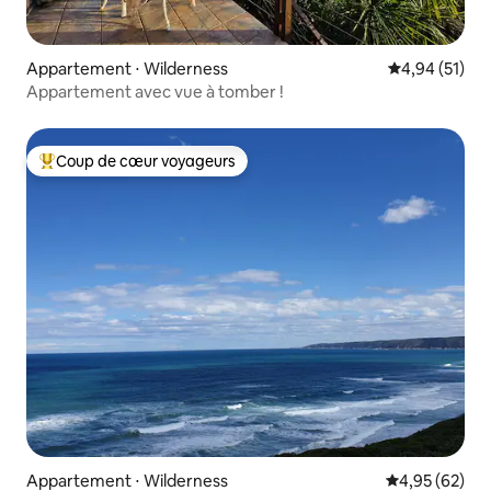
Appartement ⋅ Wilderness
Évaluation mo
4,94 (51)
Appartement avec vue à tomber !
Coup de cœur voyageurs
Coups de cœur voyageurs les plus appréciés
Appartement ⋅ Wilderness
Évaluation mo
4,95 (62)