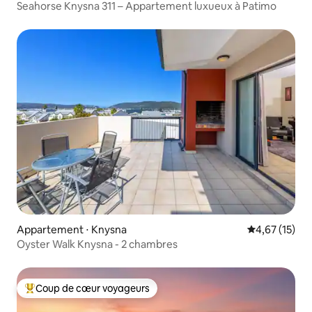
Seahorse Knysna 311 – Appartement luxueux à Patimo
Appartement ⋅ Knysna
Évaluation mo
4,67 (15)
Oyster Walk Knysna - 2 chambres
Coup de cœur voyageurs
Coups de cœur voyageurs les plus appréciés