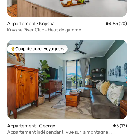
Appartement ⋅ Knysna
Évaluation mo
4,85 (20)
Knysna River Club - Haut de gamme
Coup de cœur voyageurs
Coups de cœur voyageurs les plus appréciés
Appartement ⋅ George
Évaluation
5 (13)
Appartement indépendant. Vue sur la montagne,