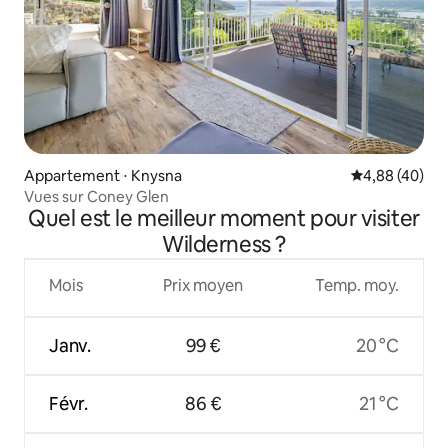
Appartement ⋅ Knysna
Évaluation mo
4,88 (40)
Vues sur Coney Glen
Quel est le meilleur moment pour visiter
Wilderness ?
Mois
Prix moyen
Temp. moy.
Janv.
99 €
20 °C
Févr.
86 €
21 °C