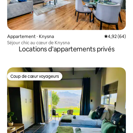
Appartement ⋅ Knysna
Évaluation mo
4,92 (64)
Séjour chic au cœur de Knysna
Locations d'appartements privés
Coup de cœur voyageurs
Coup de cœur voyageurs