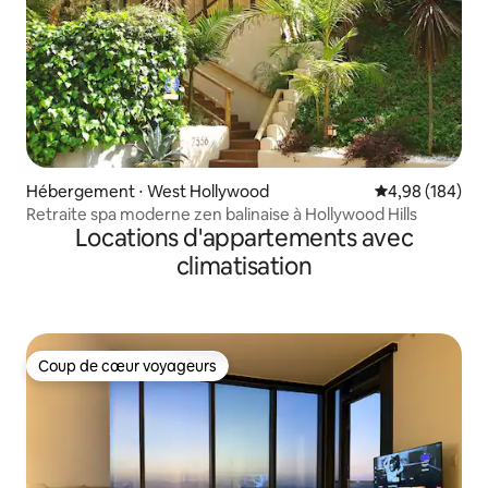
Hébergement ⋅ West Hollywood
Évaluation moy
4,98 (184)
Retraite spa moderne zen balinaise à Hollywood Hills
Locations d'appartements avec
climatisation
Coup de cœur voyageurs
Coup de cœur voyageurs