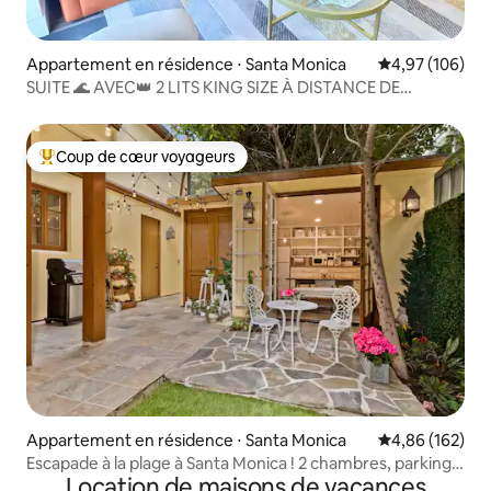
Appartement en résidence ⋅ Santa Monica
Évaluation moy
4,97 (106)
SUITE 🌊 AVEC👑 2 LITS KING SIZE À DISTANCE DE
MARCHE DE LA PLAGE, DE LA JETÉE, DE LA PROMENADE
Coup de cœur voyageurs
Coups de cœur voyageurs les plus appréciés
Appartement en résidence ⋅ Santa Monica
Évaluation moy
4,86 (162)
Escapade à la plage à Santa Monica ! 2 chambres, parking
Location de maisons de vacances
et vélos