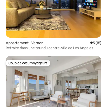
Appartement ⋅ Vernon
Évaluation
5 (15)
Retraite dans une tour du centre-ville de Los Angeles
avec balcon privé
Coup de cœur voyageurs
Coup de cœur voyageurs