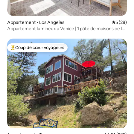
Appartement ⋅ Los Angeles
Évaluation
5 (28)
Appartement lumineux à Venice | 1 pâté de maisons de la
promenade
Coup de cœur voyageurs
Coups de cœur voyageurs les plus appréciés