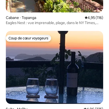
Cabane ⋅ Topanga
Évaluation moy
4,95 (116)
Eagles Nest : vue imprenable, plage, dans le NY Times,
Dwell
Coup de cœur voyageurs
Coup de cœur voyageurs