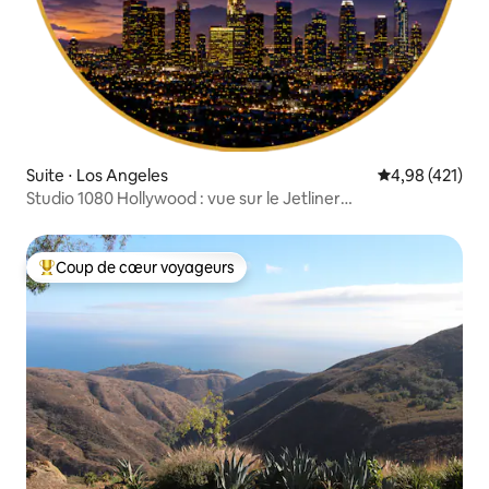
Suite ⋅ Los Angeles
Évaluation moy
4,98 (421)
Studio 1080 Hollywood : vue sur le Jetliner
DTLA/confidentialité
Coup de cœur voyageurs
Coups de cœur voyageurs les plus appréciés