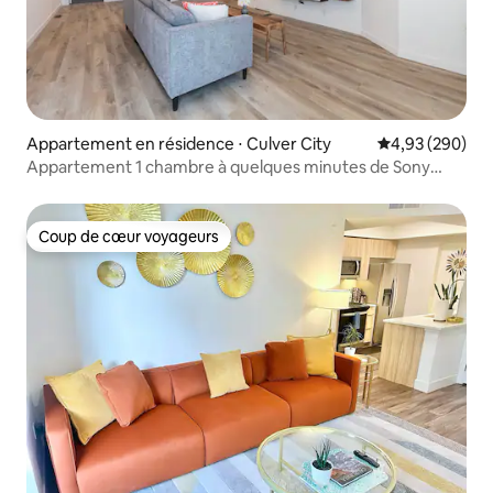
Appartement en résidence ⋅ Culver City
Évaluation moy
4,93 (290)
Appartement 1 chambre à quelques minutes de Sony
Pictures et Venice Canals
Coup de cœur voyageurs
Coup de cœur voyageurs