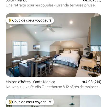
Suite ⋅ Malibu
Évaluation moy
4,96 (335)
Une retraite pour les couples - Grande terrasse privée
avec vue sur l'océan
Coup de cœur voyageurs
Coups de cœur voyageurs les plus appréciés
Maison d'hôtes ⋅ Santa Monica
Évaluation moy
4,98 (214)
Nouveau Luxe Studio Guesthouse à 12 pâtés de maisons
de l'océan
Coup de cœur voyageurs
Coups de cœur voyageurs les plus appréciés