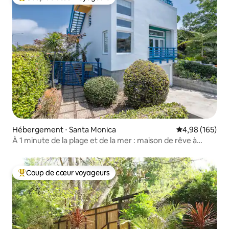
Coups de cœur voyageurs les plus appréciés
Hébergement ⋅ Santa Monica
Évaluation moy
4,98 (165)
À 1 minute de la plage et de la mer : maison de rêve à
Santa Monica
Coup de cœur voyageurs
Coups de cœur voyageurs les plus appréciés