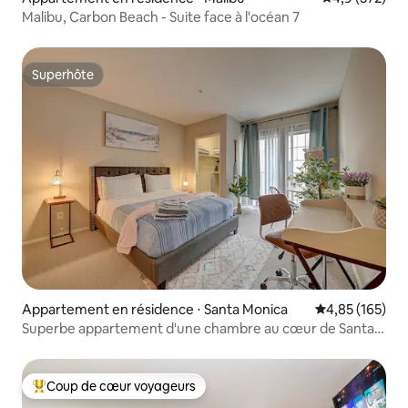
Malibu, Carbon Beach - Suite face à l'océan 7
Superhôte
Superhôte
Appartement en résidence ⋅ Santa Monica
Évaluation moy
4,85 (165)
Superbe appartement d'une chambre au cœur de Santa
Monica
Coup de cœur voyageurs
Coups de cœur voyageurs les plus appréciés