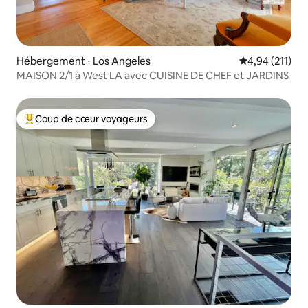
Hébergement ⋅ Los Angeles
Évaluation moy
4,94 (211)
MAISON 2/1 à West LA avec CUISINE DE CHEF et JARDINS
Coup de cœur voyageurs
Coups de cœur voyageurs les plus appréciés