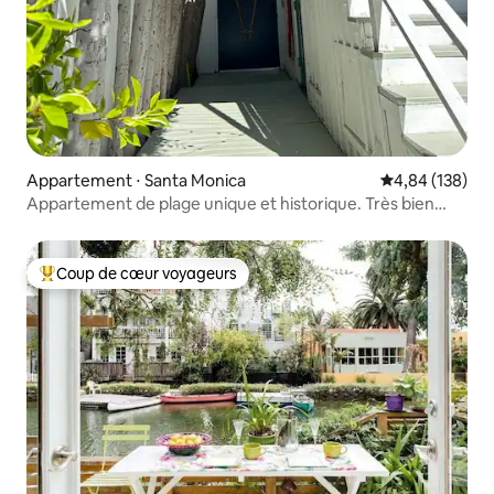
Appartement ⋅ Santa Monica
Évaluation moy
4,84 (138)
Appartement de plage unique et historique. Très bien
aménagé.
Coup de cœur voyageurs
Coups de cœur voyageurs les plus appréciés