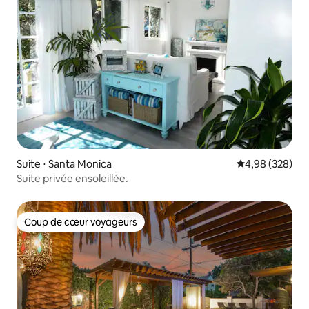
Suite ⋅ Santa Monica
Évaluation moy
4,98 (328)
Suite privée ensoleillée.
Coup de cœur voyageurs
Coup de cœur voyageurs