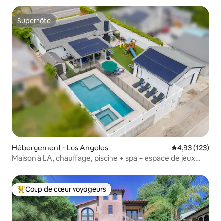
Superhôte
Superhôte
Hébergement ⋅ Los Angeles
Évaluation moy
4,93 (123)
Maison à LA, chauffage, piscine + spa + espace de jeux
pour enfants, près de Malibu
Coup de cœur voyageurs
Coups de cœur voyageurs les plus appréciés