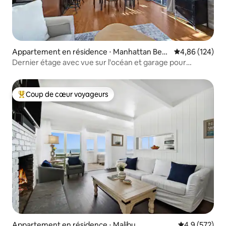
Appartement en résidence ⋅ Manhattan Beac
Évaluation moy
4,86 (124)
h
Dernier étage avec vue sur l'océan et garage pour
2 voitures à quelques pas de la plage
Coup de cœur voyageurs
Coups de cœur voyageurs les plus appréciés
Appartement en résidence ⋅ Malibu
Évaluation mo
4,9 (572)