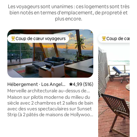
Les voyageurs sont unanimes : ces logements sont très
bien notés en termes d'emplacement, de propreté et
plus encore.
Coup de cœur voyageurs
Coup de cœur 
Coups de cœur voyageurs les plus appréciés
Coups de cœur vo
Hébergement ⋅ Los Angele
Évaluation moyenne sur la base 
4,99 (516)
s
Merveille architecturale au-dessus de
Sunset-WeHo avec vue
Maison sur pilotis moderne du milieu du
siècle avec 2 chambres et 2 salles de bain
avec des vues spectaculaires sur Sunset
Strip (à 2 pâtés de maisons de Hollywood
+ Fairfax). À seulement quelques pâtés
de maisons de l'action, mais très privé et
calme. Rénovations récentes du toit à la