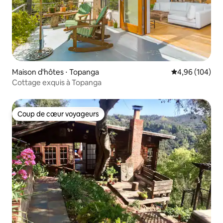
Maison d'hôtes ⋅ Topanga
Évaluation moy
4,96 (104)
Cottage exquis à Topanga
Coup de cœur voyageurs
Coup de cœur voyageurs