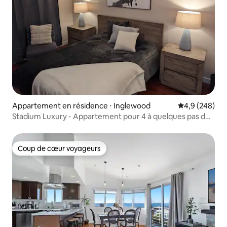
Appartement en résidence ⋅ Inglewood
Évaluation mo
4,9 (248)
Stadium Luxury - Appartement pour 4 à quelques pas de
SOFI
Coup de cœur voyageurs
Coup de cœur voyageurs