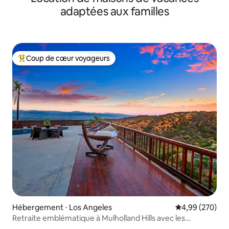
adaptées aux familles
Coup de cœur voyageurs
Coups de cœur voyageurs les plus appréciés
Hébergement ⋅ Los Angeles
Évaluation moy
4,99 (270)
Retraite emblématique à Mulholland Hills avec les
meilleures vues de Los Angeles