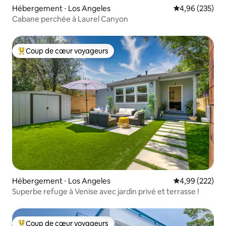
Hébergement ⋅ Los Angeles
Évaluation moy
4,96 (235)
Cabane perchée à Laurel Canyon
Coup de cœur voyageurs
Coups de cœur voyageurs les plus appréciés
Hébergement ⋅ Los Angeles
Évaluation moy
4,99 (222)
Superbe refuge à Venise avec jardin privé et terrasse !
Coup de cœur voyageurs