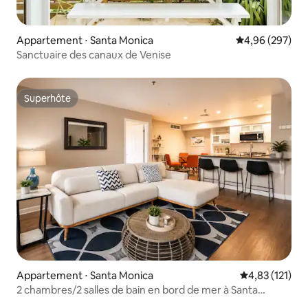
Appartement ⋅ Santa Monica
Évaluation moy
4,96 (297)
Sanctuaire des canaux de Venise
Superhôte
Superhôte
Appartement ⋅ Santa Monica
Évaluation moy
4,83 (121)
2 chambres/2 salles de bain en bord de mer à Santa
Monica | À distance de marche de la jetée