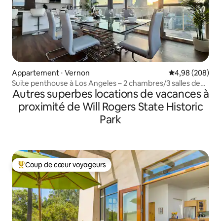
Appartement ⋅ Vernon
Évaluation moy
4,98 (208)
Suite penthouse à Los Angeles – 2 chambres/3 salles de
Autres superbes locations de vacances à
bain [piscine | panneau Hollywood]
proximité de Will Rogers State Historic
Park
Coup de cœur voyageurs
Coups de cœur voyageurs les plus appréciés