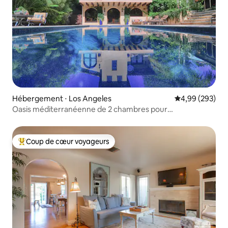
Hébergement ⋅ Los Angeles
Évaluation moy
4,99 (293)
Oasis méditerranéenne de 2 chambres pour
6 personnes !
Coup de cœur voyageurs
Coups de cœur voyageurs les plus appréciés