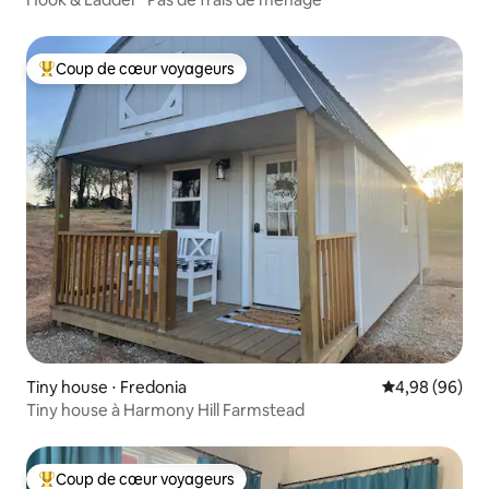
Coup de cœur voyageurs
Coups de cœur voyageurs les plus appréciés
Tiny house ⋅ Fredonia
Évaluation mo
4,98 (96)
Tiny house à Harmony Hill Farmstead
Coup de cœur voyageurs
Coups de cœur voyageurs les plus appréciés