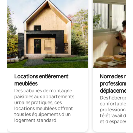
Locations entièrement
Nomades num
meublées
professionnel
déplacement
Des cabanes de montagne
paisibles aux appartements
Des hébergem
urbains pratiques, ces
confortables p
locations meublées offrent
professionnels
tous les équipements d'un
télétravail dis
logement standard.
et d'espaces de