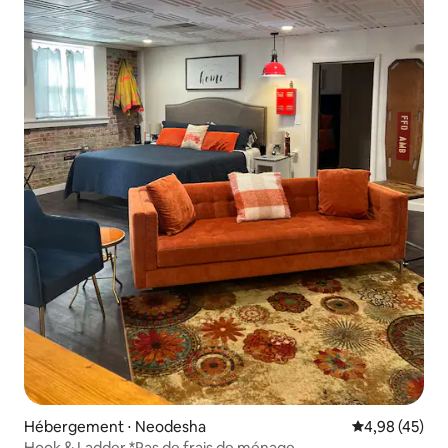
Hébergement ⋅ Neodesha
Évaluation mo
4,98 (45)
Hook & Ladder *Pas de frais de ménage