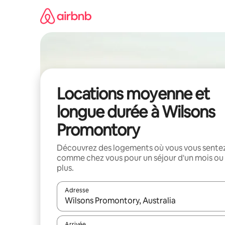
Aller
directement
au
contenu
Locations moyenne et
longue durée à Wilsons
Promontory
Découvrez des logements où vous vous sente
comme chez vous pour un séjour d'un mois ou
plus.
Adresse
Lorsque les résultats s'affichent, utilisez les flèc
Arrivée