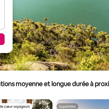
tions moyenne et longue durée à prox
de cœur voyageurs
Superhôte
 cœur voyageurs les plus appréciés
Superhôte