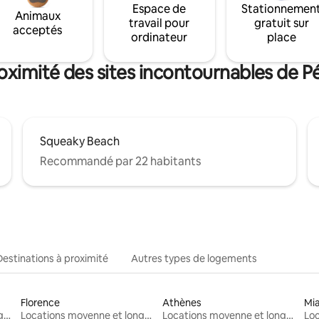
Espace de
Stationnemen
Animaux
travail pour
gratuit sur
acceptés
ordinateur
place
oximité des sites incontournables de P
Squeaky Beach
Recommandé par 22 habitants
Destinations à proximité
Autres types de logements
Florence
Athènes
Mi
Locations moyenne et longue durée
Locations moyenne et longue durée
Locations moyenne et longue durée