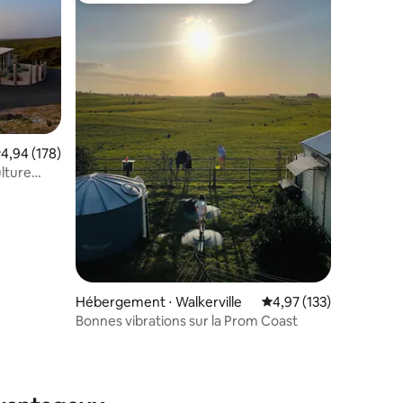
valuation moyenne sur la base de 178 commentaires : 4,94 sur 5
4,94 (178)
taires : 4,97 sur 5
ulture
Hébergement ⋅ Walkerville
Évaluation moyenne sur
4,97 (133)
Bonnes vibrations sur la Prom Coast