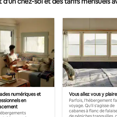
t d'un chez-soi et des tarifs mensuels 
des numériques et
Vous allez vous y plaire
essionnels en
Parfois, l'hébergement fai
voyage. Qu'il s'agisse de
acement
cabanes à flanc de falais
hébergements
de péniches tranquilles, 