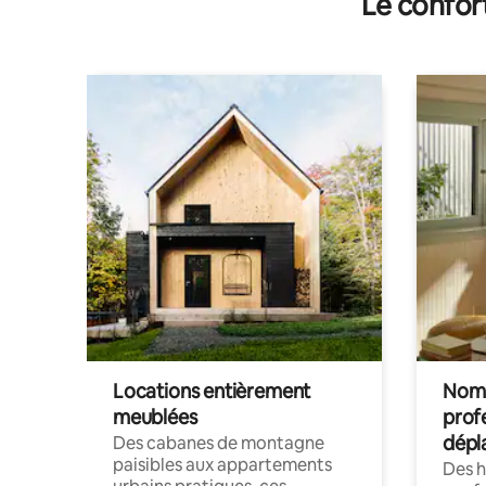
Le confor
Locations entièrement
Noma
meublées
prof
dépl
Des cabanes de montagne
paisibles aux appartements
Des 