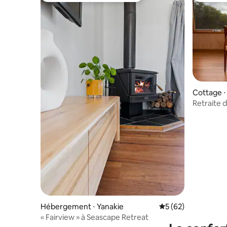
Cottage ⋅
Retraite 
Prom
Hébergement ⋅ Yanakie
Évaluation moyenne 
5 (62)
« Fairview » à Seascape Retreat