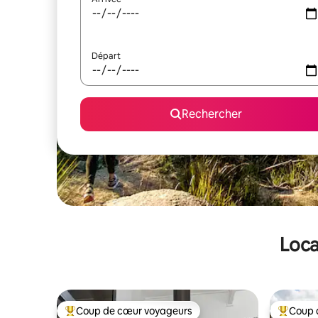
Départ
Rechercher
Loca
Coup de cœur voyageurs
Coup 
Coups de cœur voyageurs les plus appréciés
Coups de