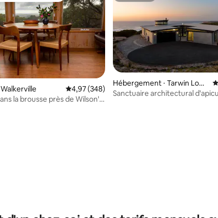
Hébergement ⋅ Tarwin Low
É
 Walkerville
Évaluation moyenne sur la base de 348 commen
4,97 (348)
er
Sanctuaire architectural d'apic
dans la brousse près de Wilson's
autonome en bord de mer
sur la base de 62 commentaires : 5 sur 5