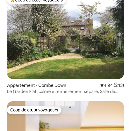
Coups de cœur voyageurs les plus appréciés
Appartement ⋅ Combe Down
Évaluation moy
4,94 (243)
Le Garden Flat, calme et entièrement séparé. Salle de
bain
Coup de cœur voyageurs
Coup de cœur voyageurs