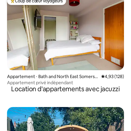
Coup de cœur voyageurs
Coups de cœur voyageurs les plus appréciés
Appartement ⋅ Bath and North East Somerse
Évaluation moy
4,93 (128)
t
Appartement privé indépendant
Location d'appartements avec jacuzzi