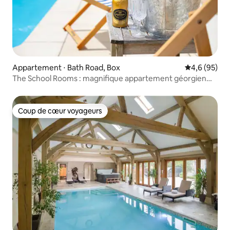
Appartement ⋅ Bath Road, Box
Évaluation m
4,6 (95)
The School Rooms : magnifique appartement géorgien
avec piscine privée chauffée et jacuzzi, 12 couchages
avec Wi-Fi et parking, près de Bath
Coup de cœur voyageurs
Coup de cœur voyageurs