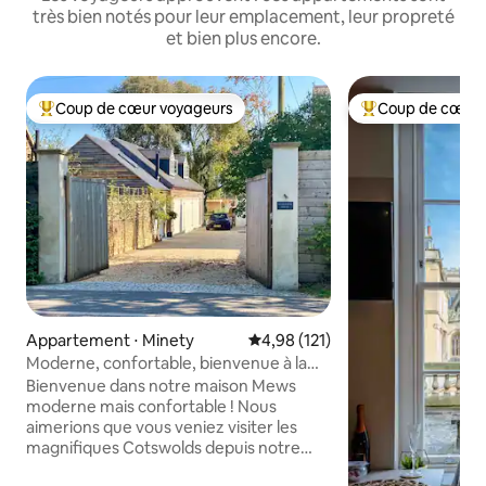
très bien notés pour leur emplacement, leur propreté
et bien plus encore.
Coup de cœur voyageurs
Coup de cœur 
Coups de cœur voyageurs les plus appréciés
Coups de cœur vo
Appartement ⋅ Minety
Évaluation moyenne sur la base 
4,98 (121)
Moderne, confortable, bienvenue à la
Mews House !
Bienvenue dans notre maison Mews
moderne mais confortable ! Nous
aimerions que vous veniez visiter les
magnifiques Cotswolds depuis notre
retraite tranquille. Le Mews est