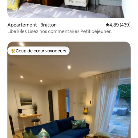
Appartement ⋅ Bratton
Évaluation moy
4,89 (439)
Libellules Lisez nos commentaires Petit déjeuner.
Coup de cœur voyageurs
Coups de cœur voyageurs les plus appréciés