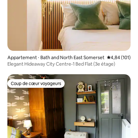
Appartement ⋅ Bath and North East Somerset
Évaluation moy
4,84 (101)
Elegant Hideaway City Centre-1 Bed Flat (3e étage)
Coup de cœur voyageurs
Coup de cœur voyageurs