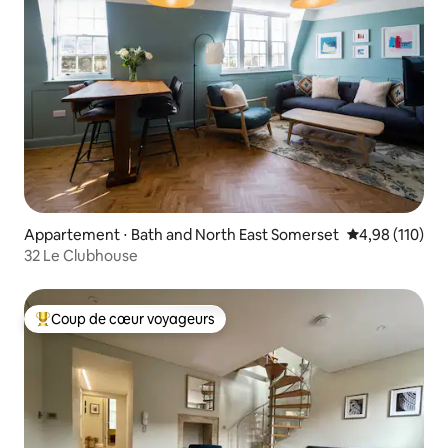
Appartement ⋅ Bath and North East Somerset
Évaluation moy
4,98 (110)
32 Le Clubhouse
Coup de cœur voyageurs
Coups de cœur voyageurs les plus appréciés