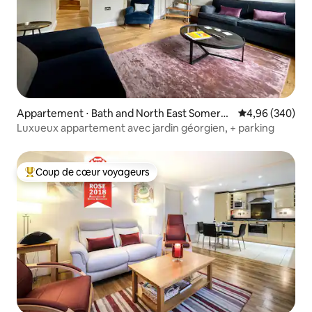
Appartement ⋅ Bath and North East Somerse
Évaluation moy
4,96 (340)
t
Luxueux appartement avec jardin géorgien, + parking
Coup de cœur voyageurs
Coups de cœur voyageurs les plus appréciés