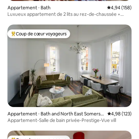
Appartement ⋅ Bath
Évaluation moy
4,94 (158)
Luxueux appartement de 2 lits au rez-de-chaussée +
parking
Coup de cœur voyageurs
Coups de cœur voyageurs les plus appréciés
Appartement ⋅ Bath and North East Somerse
Évaluation moy
4,98 (123)
t
Appartement-Salle de bain privée-Prestige-Vue vill