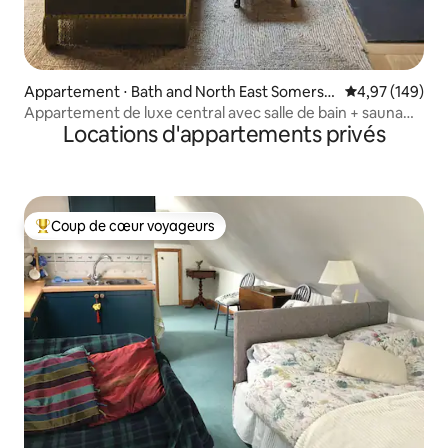
Appartement ⋅ Bath and North East Somerse
Évaluation moy
4,97 (149)
t
Appartement de luxe central avec salle de bain + sauna
Locations d'appartements privés
privé
Coup de cœur voyageurs
Coups de cœur voyageurs les plus appréciés