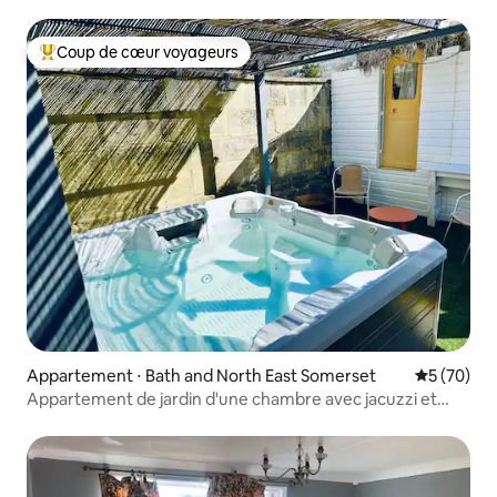
Coup de cœur voyageurs
Coups de cœur voyageurs les plus appréciés
Appartement ⋅ Bath and North East Somerset
Évaluation
5 (70)
Appartement de jardin d'une chambre avec jacuzzi et
parking gratuit