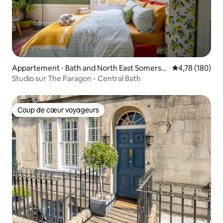
Appartement ⋅ Bath and North East Somerse
Évaluation moy
4,78 (180)
t
Studio sur The Paragon - Central Bath
Coup de cœur voyageurs
Coup de cœur voyageurs