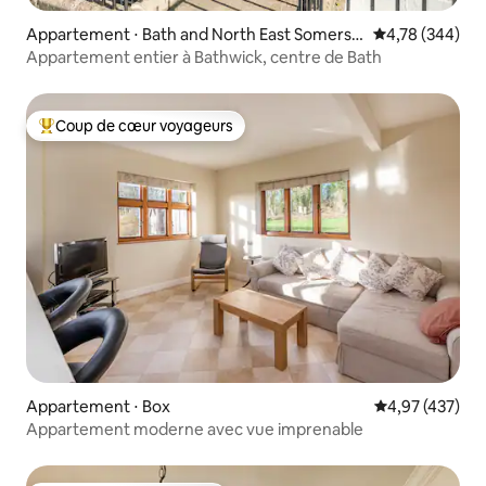
Appartement ⋅ Bath and North East Somerse
Évaluation moy
4,78 (344)
t
Appartement entier à Bathwick, centre de Bath
Coup de cœur voyageurs
Coups de cœur voyageurs les plus appréciés
Appartement ⋅ Box
Évaluation moy
4,97 (437)
Appartement moderne avec vue imprenable