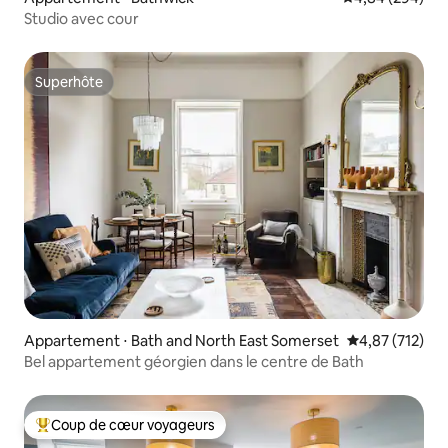
Studio avec cour
Superhôte
Superhôte
Appartement ⋅ Bath and North East Somerset
Évaluation moy
4,87 (712)
Bel appartement géorgien dans le centre de Bath
Coup de cœur voyageurs
Coups de cœur voyageurs les plus appréciés