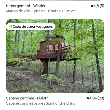
Hébergement ⋅ Winder
Évaluation 
4,8 (5)
Maison de ville + piscine | Château Elan et
Fort Yargo | Capacité d'accueil de 8 personnes
Coup de cœur voyageurs
Coups de cœur voyageurs les plus appréciés
Cabane perchée ⋅ Duluth
Évaluation mo
4,96 (23)
Cabane dans les arbres Spirit of the Oaks