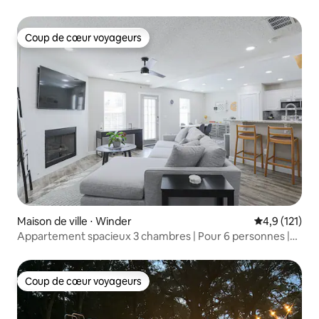
Coup de cœur voyageurs
Coup de cœur voyageurs
Maison de ville ⋅ Winder
Évaluation mo
4,9 (121)
Appartement spacieux 3 chambres | Pour 6 personnes |
Accès à la piscine | Près de l’autoroute 316
Coup de cœur voyageurs
Coup de cœur voyageurs