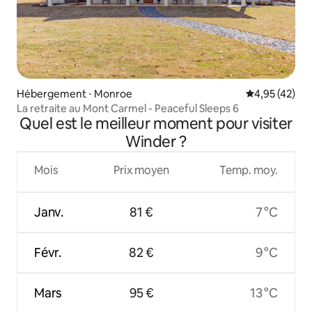
Hébergement ⋅ Monroe
Évaluation mo
4,95 (42)
La retraite au Mont Carmel - Peaceful Sleeps 6
Quel est le meilleur moment pour visiter
Winder ?
Mois
Prix moyen
Temp. moy.
Janv.
81 €
7 °C
Févr.
82 €
9 °C
Mars
95 €
13 °C