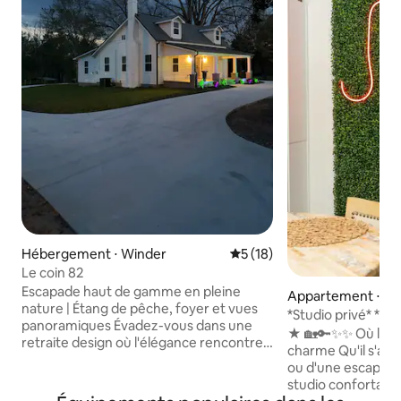
Hébergement ⋅ Winder
Évaluation moyenne sur la b
5 (18)
Le coin 82
Escapade haut de gamme en pleine
Appartement ⋅ Wi
nature | Étang de pêche, foyer et vues
*Studio privé* *co
panoramiques Évadez-vous dans une
d'Athens et du Ch
★ 🏡🔑✨✨ Où le confort rencontre le
retraite design où l'élégance rencontre
charme Qu'il s'agisse d'un court séjour
la nature ! Entouré d'un espace vert
ou d'une escapade
paisible, de pâturages et d'arbres, ce lieu
studio confortabl
de retraite privé dispose d'un étang de