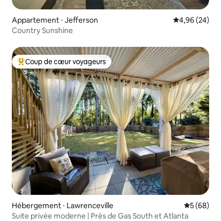
Appartement ⋅ Jefferson
Évaluation mo
4,96 (24)
Country Sunshine
Coup de cœur voyageurs
Coups de cœur voyageurs les plus appréciés
Hébergement ⋅ Lawrenceville
Évaluation
5 (68)
Suite privée moderne | Près de Gas South et Atlanta