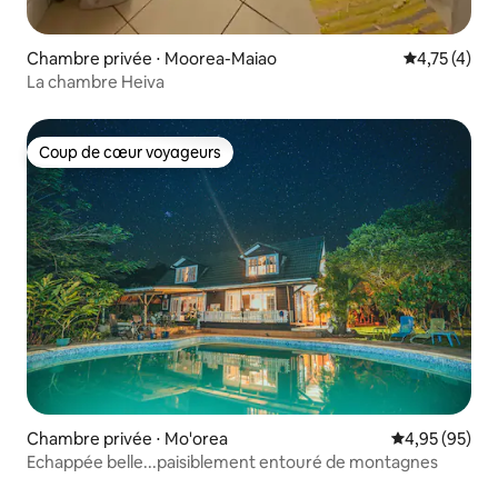
Chambre privée ⋅ Moorea-Maiao
Évaluation m
4,75 (4)
La chambre Heiva
Coup de cœur voyageurs
Coup de cœur voyageurs
Chambre privée ⋅ Mo'orea
Évaluation mo
4,95 (95)
Echappée belle...paisiblement entouré de montagnes