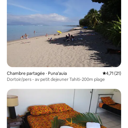
Chambre partagée ⋅ Puna'auia
Évaluation m
4,71 (21)
Dortoir/pers - av petit dejeuner Tahiti-200m plage