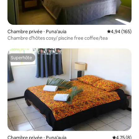
Chambre privée ⋅ Puna'auia
Évaluation moy
4,94 (165)
Chambre d’hôtes cosy/ piscine free coffee/tea
Superhôte
Superhôte
Chambre privée ⋅ Puna'auia
Évaluation m
4,75 (8)