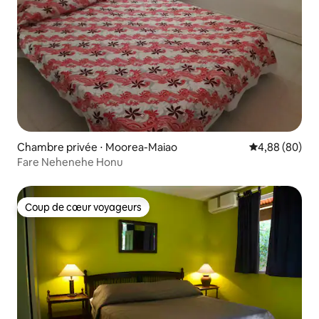
Chambre privée ⋅ Moorea-Maiao
Évaluation mo
4,88 (80)
Fare Nehenehe Honu
Coup de cœur voyageurs
Coup de cœur voyageurs