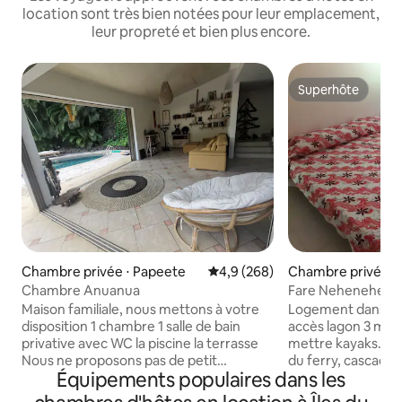
location sont très bien notées pour leur emplacement,
leur propreté et bien plus encore.
Superhôte
Superhôte
Chambre privée ⋅ Papeete
Évaluation moyenne sur la base
4,9 (268)
Chambre privée ⋅
aiao
Chambre Anuanua
Fare Nehenehe H
Maison familiale, nous mettons à votre
Logement dans un 
disposition 1 chambre 1 salle de bain
accès lagon 3 mn à
privative avec WC la piscine la terrasse
mettre kayaks. Vue
Nous ne proposons pas de petit
du ferry, cascades . 3 chambres une sa
Équipements populaires dans les
déjeuner mais nous partageons
de bain. 70€ \nuit chambres doubles et
volontier thé ou café Pour plusieurs
50€ p/nuit la cham