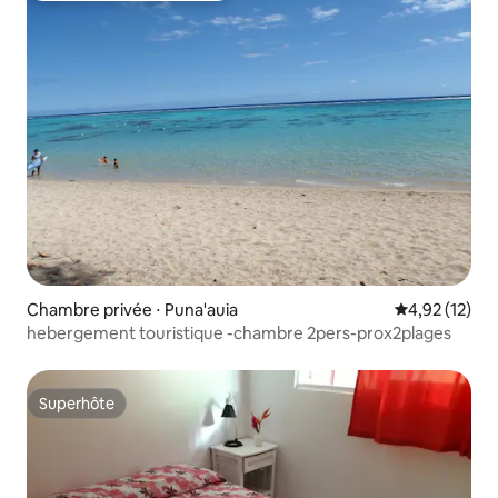
Chambre privée ⋅ Puna'auia
Évaluation mo
4,92 (12)
hebergement touristique -chambre 2pers-prox2plages
Superhôte
Superhôte