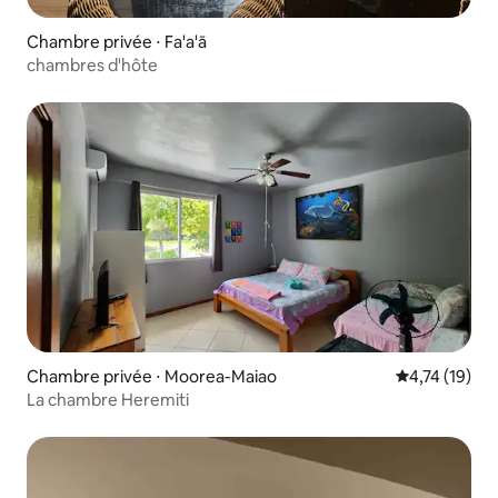
Chambre privée ⋅ Fa'a'ā
chambres d'hôte
Chambre privée ⋅ Moorea-Maiao
Évaluation mo
4,74 (19)
La chambre Heremiti