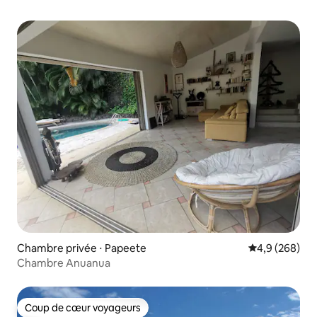
Chambre privée ⋅ Papeete
Évaluation mo
4,9 (268)
Chambre Anuanua
Coup de cœur voyageurs
Coup de cœur voyageurs