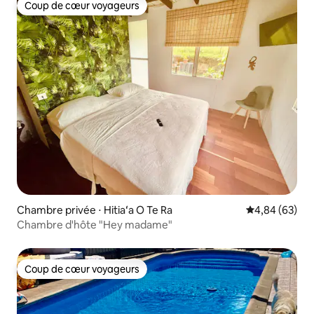
Coup de cœur voyageurs
Coup de cœur voyageurs
Chambre privée ⋅ Hitiaʻa O Te Ra
Évaluation mo
4,84 (63)
Chambre d'hôte "Hey madame"
Coup de cœur voyageurs
Coup de cœur voyageurs