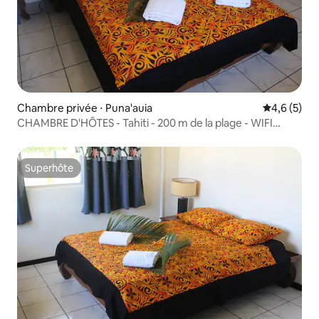
Chambre privée ⋅ Puna'auia
Évaluation 
4,6 (5)
CHAMBRE D'HÔTES - Tahiti - 200 m de la plage - WIFI
GRATUIT
Superhôte
Superhôte