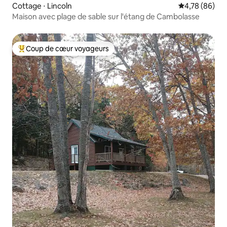
Cottage ⋅ Lincoln
Évaluation mo
4,78 (86)
Maison avec plage de sable sur l'étang de Cambolasse
Coup de cœur voyageurs
Coups de cœur voyageurs les plus appréciés