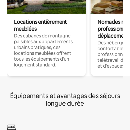
Locations entièrement
Nomades num
meublées
professionnel
déplacement
Des cabanes de montagne
paisibles aux appartements
Des hébergem
urbains pratiques, ces
confortables p
locations meublées offrent
professionnels
tous les équipements d'un
télétravail dis
logement standard.
et d'espaces de
Équipements et avantages des séjours
longue durée