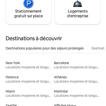
Stationnement
Logements
gratuit sur place
d'entreprise
Destinations à découvrir
Destinations populaires pour des séjours prolongés
Destinati
New York
Barcelone
Locations moyenne et longue durée
Locations moyenne et longue durée
Florence
Athènes
Locations moyenne et longue durée
Locations moyenne et longue durée
Miami
Montréal
Locations moyenne et longue durée
Locations moyenne et longue durée
Seattle
Afficher plus