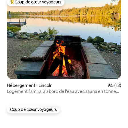
Coup de cœur voyageurs
Coups de cœur voyageurs les plus appréciés
Hébergement ⋅ Lincoln
Évaluation
5 (13)
Logement familial au bord de l'eau avec sauna en tonneau
en cèdre
Coup de cœur voyageurs
Coup de cœur voyageurs