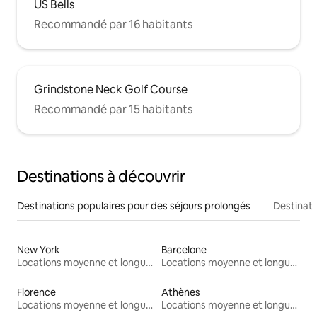
US Bells
Recommandé par 16 habitants
Grindstone Neck Golf Course
Recommandé par 15 habitants
Destinations à découvrir
Destinations populaires pour des séjours prolongés
Destinati
New York
Barcelone
Locations moyenne et longue durée
Locations moyenne et longue durée
Florence
Athènes
Locations moyenne et longue durée
Locations moyenne et longue durée