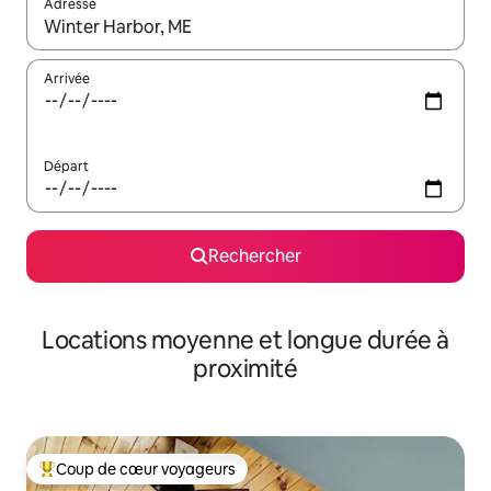
Adresse
Lorsque les résultats s'affichent, utilisez les flèches vers le hau
Arrivée
Départ
Rechercher
Locations moyenne et longue durée à
proximité
Coup de cœur voyageurs
Coups de cœur voyageurs les plus appréciés