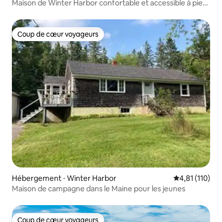
Maison de Winter Harbor confortable et accessible à pied
à côté d'Acadia
Coup de cœur voyageurs
Coup de cœur voyageurs
Hébergement ⋅ Winter Harbor
Évaluation moy
4,81 (110)
Maison de campagne dans le Maine pour les jeunes
Coup de cœur voyageurs