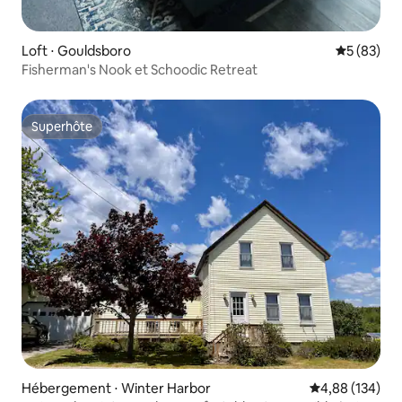
Loft ⋅ Gouldsboro
Évaluation
5 (83)
Fisherman's Nook et Schoodic Retreat
Superhôte
Superhôte
Hébergement ⋅ Winter Harbor
Évaluation moy
4,88 (134)