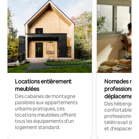
Locations entièrement
Nomades num
meublées
professionnel
déplacement
Des cabanes de montagne
paisibles aux appartements
Des hébergem
urbains pratiques, ces
confortables p
locations meublées offrent
professionnels
tous les équipements d'un
télétravail dis
logement standard.
et d'espaces de