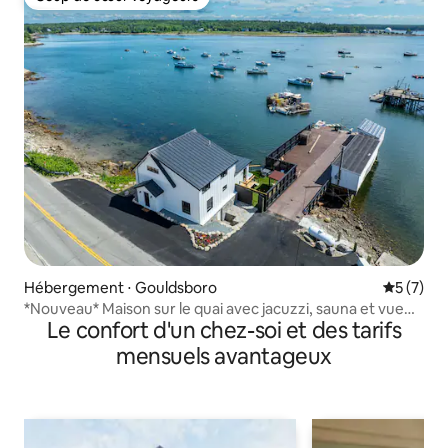
Coup de cœur voyageurs
Hébergement ⋅ Gouldsboro
Évaluatio
5 (7)
*Nouveau* Maison sur le quai avec jacuzzi, sauna et vue
Le confort d'un chez-soi et des tarifs
sur le port
mensuels avantageux