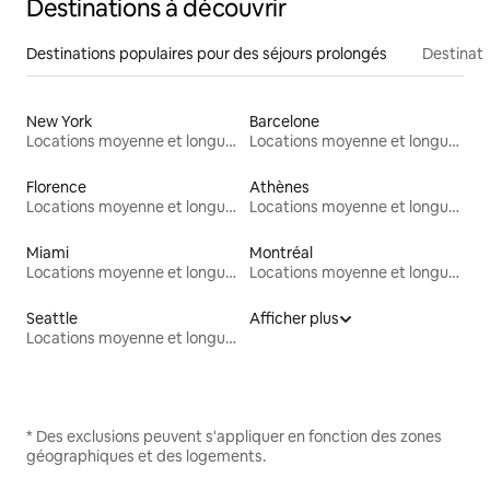
Destinations à découvrir
Destinations populaires pour des séjours prolongés
Destinati
New York
Barcelone
Locations moyenne et longue durée
Locations moyenne et longue durée
Florence
Athènes
Locations moyenne et longue durée
Locations moyenne et longue durée
Miami
Montréal
Locations moyenne et longue durée
Locations moyenne et longue durée
Seattle
Afficher plus
Locations moyenne et longue durée
* Des exclusions peuvent s'appliquer en fonction des zones
géographiques et des logements.