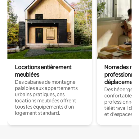
Locations entièrement
Nomades num
meublées
professionnel
déplacement
Des cabanes de montagne
paisibles aux appartements
Des hébergem
urbains pratiques, ces
confortables p
locations meublées offrent
professionnels
tous les équipements d'un
télétravail dis
logement standard.
et d'espaces de