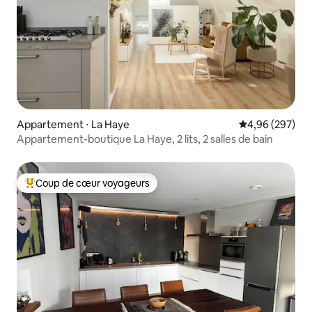
Appartement ⋅ La Haye
Évaluation moy
4,96 (297)
Appartement-boutique La Haye, 2 lits, 2 salles de bain
Coup de cœur voyageurs
Coups de cœur voyageurs les plus appréciés