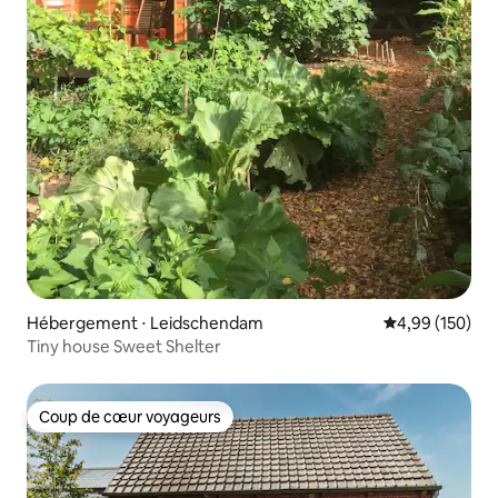
Hébergement ⋅ Leidschendam
Évaluation moy
4,99 (150)
Tiny house Sweet Shelter
Coup de cœur voyageurs
Coup de cœur voyageurs