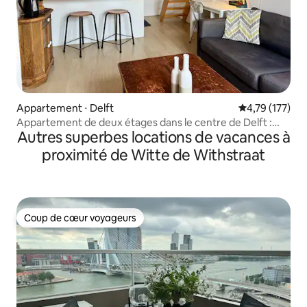
Appartement ⋅ Delft
Évaluation moy
4,79 (177)
Appartement de deux étages dans le centre de Delft :
Autres superbes locations de vacances à
adapté au travail
proximité de Witte de Withstraat
Coup de cœur voyageurs
Coup de cœur voyageurs