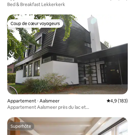
Bed & Breakfast Lekkerkerk
Coup de cœur voyageurs
Coup de cœur voyageurs
Appartement ⋅ Aalsmeer
Évaluation mo
4,9 (183)
Appartement Aalsmeer près du lac et
d'Amsterdam/Aéroport
Superhôte
Superhôte