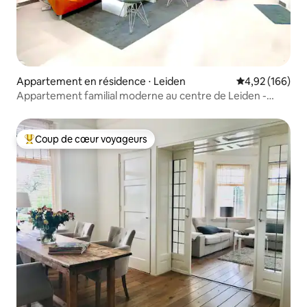
Appartement en résidence ⋅ Leiden
Évaluation moy
4,92 (166)
Appartement familial moderne au centre de Leiden -
6 personnes + bébé
Coup de cœur voyageurs
Coups de cœur voyageurs les plus appréciés