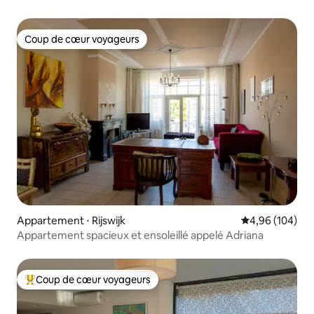
Coup de cœur voyageurs
Coup de cœur voyageurs
Appartement ⋅ Rijswijk
Évaluation moy
4,96 (104)
Appartement spacieux et ensoleillé appelé Adriana
Coup de cœur voyageurs
Coups de cœur voyageurs les plus appréciés