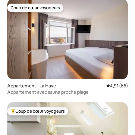
Coup de cœur voyageurs
Coup de cœur voyageurs
Appartement ⋅ La Haye
Évaluation mo
4,91 (66)
Appartement avec sauna proche plage
Coup de cœur voyageurs
Coups de cœur voyageurs les plus appréciés