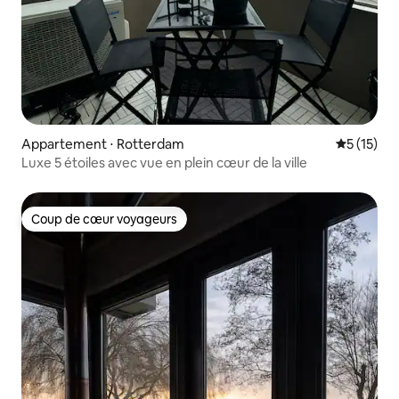
Appartement ⋅ Rotterdam
Évaluation
5 (15)
Luxe 5 étoiles avec vue en plein cœur de la ville
Coup de cœur voyageurs
Coup de cœur voyageurs