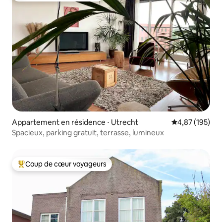
Appartement en résidence ⋅ Utrecht
Évaluation moy
4,87 (195)
Spacieux, parking gratuit, terrasse, lumineux
Coup de cœur voyageurs
Coups de cœur voyageurs les plus appréciés