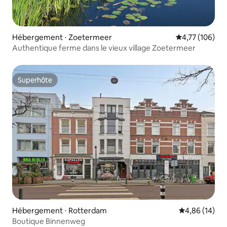
Hébergement ⋅ Zoetermeer
Évaluation moy
4,77 (106)
Authentique ferme dans le vieux village Zoetermeer
Superhôte
Superhôte
Hébergement ⋅ Rotterdam
Évaluation mo
4,86 (14)
Boutique Binnenweg