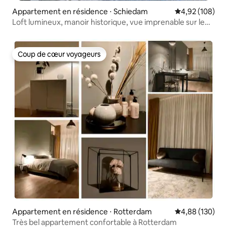
Appartement en résidence ⋅ Schiedam
Évaluation moy
4,92 (108)
Loft lumineux, manoir historique, vue imprenable sur le
canal
Coup de cœur voyageurs
Coup de cœur voyageurs
Appartement en résidence ⋅ Rotterdam
Évaluation moy
4,88 (130)
Très bel appartement confortable à Rotterdam