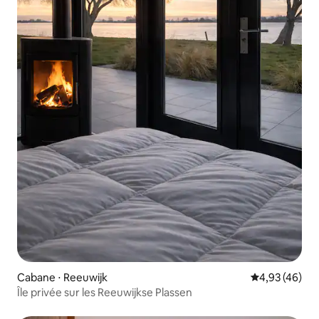
Cabane ⋅ Reeuwijk
Évaluation mo
4,93 (46)
Île privée sur les Reeuwijkse Plassen