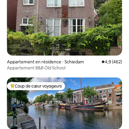
Appartement en résidence ⋅ Schiedam
Évaluation mo
4,9 (462)
Appartement B&B Old School
Coup de cœur voyageurs
Coups de cœur voyageurs les plus appréciés