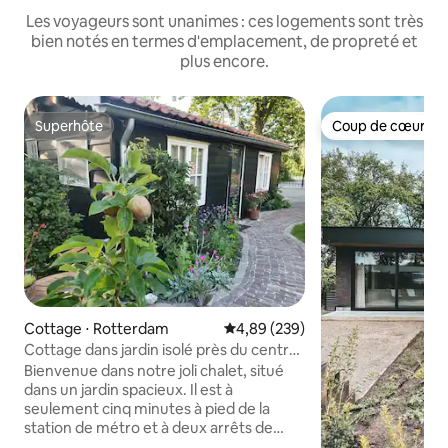
Les voyageurs sont unanimes : ces logements sont très
bien notés en termes d'emplacement, de propreté et
plus encore.
Superhôte
Coup de cœur vo
Superhôte
Coup de cœur vo
Cottage ⋅ Rotterdam
Évaluation moyenne sur la base 
4,89 (239)
Cottage dans jardin isolé près du centre
de Rotterdam
Bienvenue dans notre joli chalet, situé
dans un jardin spacieux. Il est à
seulement cinq minutes à pied de la
station de métro et à deux arrêts de
Rotterdam Central. C'est l'endroit idéal