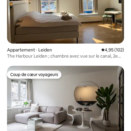
Appartement ⋅ Leiden
Évaluation moy
4,95 (102)
The Harbour Leiden ; chambre avec vue sur le canal, 2e
étage
Coup de cœur voyageurs
Coup de cœur voyageurs