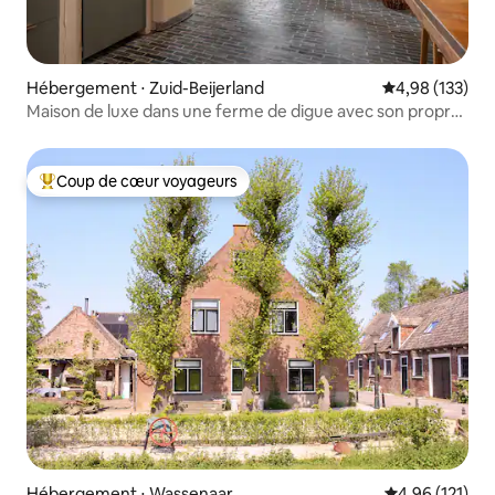
Hébergement ⋅ Zuid-Beijerland
Évaluation moy
4,98 (133)
Maison de luxe dans une ferme de digue avec son propre
jacuzzi/sauna
Coup de cœur voyageurs
Coups de cœur voyageurs les plus appréciés
Hébergement ⋅ Wassenaar
Évaluation moy
4,96 (121)