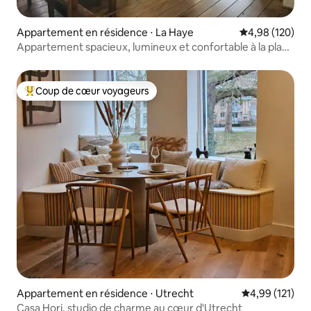
Appartement en résidence ⋅ La Haye
Évaluation moy
4,98 (120)
Appartement spacieux, lumineux et confortable à la plage
et en ville !
Coup de cœur voyageurs
Coups de cœur voyageurs les plus appréciés
Appartement en résidence ⋅ Utrecht
Évaluation moy
4,99 (121)
Casa Hori, studio de charme au cœur d'Utrecht