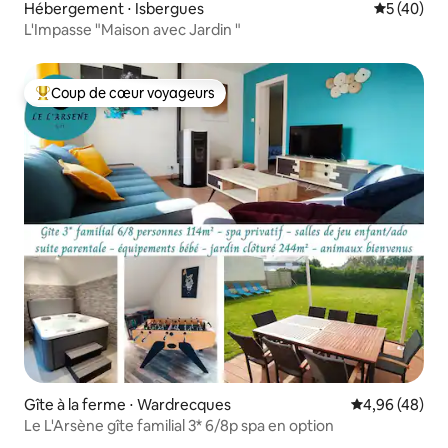
Hébergement ⋅ Isbergues
Évaluation
5 (40)
L'Impasse "Maison avec Jardin "
Coup de cœur voyageurs
Coups de cœur voyageurs les plus appréciés
Gîte à la ferme ⋅ Wardrecques
Évaluation mo
4,96 (48)
Le L'Arsène gîte familial 3* 6/8p spa en option