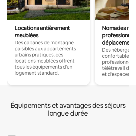
Locations entièrement
Nomades num
meublées
professionnel
déplacement
Des cabanes de montagne
paisibles aux appartements
Des hébergem
urbains pratiques, ces
confortables p
locations meublées offrent
professionnels
tous les équipements d'un
télétravail dis
logement standard.
et d'espaces de
Équipements et avantages des séjours
longue durée