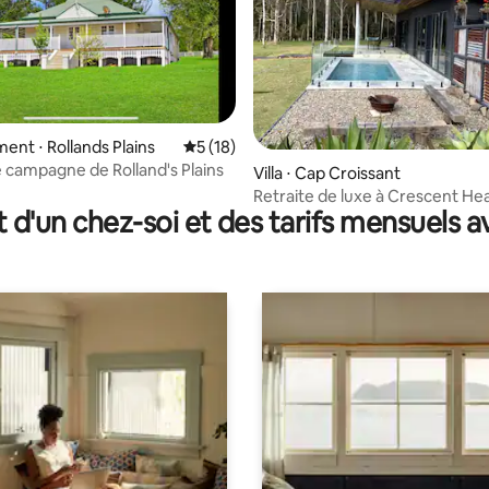
r la base de 8 commentaires : 4,88 sur 5
nt ⋅ Rollands Plains
Évaluation moyenne sur la base de 18 co
5 (18)
 campagne de Rolland's Plains
Villa ⋅ Cap Croissant
Retraite de luxe à Crescent He
t d'un chez-soi et des tarifs mensuels 