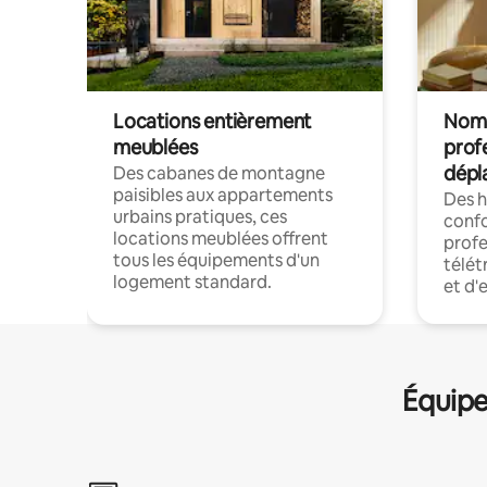
Locations entièrement
Noma
meublées
prof
dépl
Des cabanes de montagne
paisibles aux appartements
Des 
urbains pratiques, ces
confo
locations meublées offrent
profe
tous les équipements d'un
télét
logement standard.
et d'
Équipe