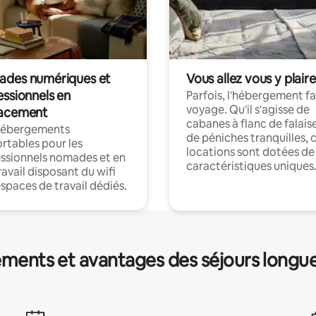
des numériques et
Vous allez vous y plaire
essionnels en
Parfois, l'hébergement fai
voyage. Qu'il s'agisse de
acement
cabanes à flanc de falais
hébergements
de péniches tranquilles, 
rtables pour les
locations sont dotées de
ssionnels nomades et en
caractéristiques uniques
ravail disposant du wifi
espaces de travail dédiés.
ments et avantages des séjours longu