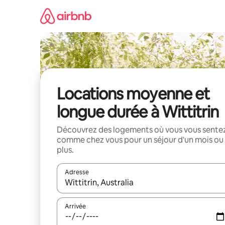
Aller
directement
au
contenu
Locations moyenne et
longue durée à Wittitrin
Découvrez des logements où vous vous sente
comme chez vous pour un séjour d'un mois ou
plus.
Adresse
Lorsque les résultats s'affichent, utilisez les flèc
Arrivée