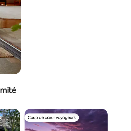
imité
Coup de cœur voyageurs
lus appréciés
Coup de cœur voyageurs