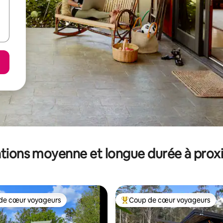
tions moyenne et longue durée à prox
de cœur voyageurs
Coup de cœur voyageurs
 cœur voyageurs les plus appréciés
Coups de cœur voyageurs les p