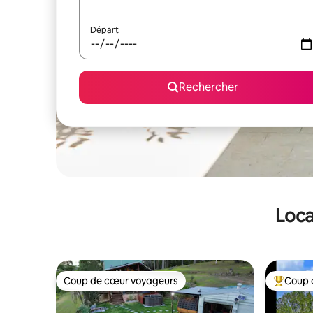
Départ
Rechercher
Loca
Coup de cœur voyageurs
Coup 
Coup de cœur voyageurs
Coups de