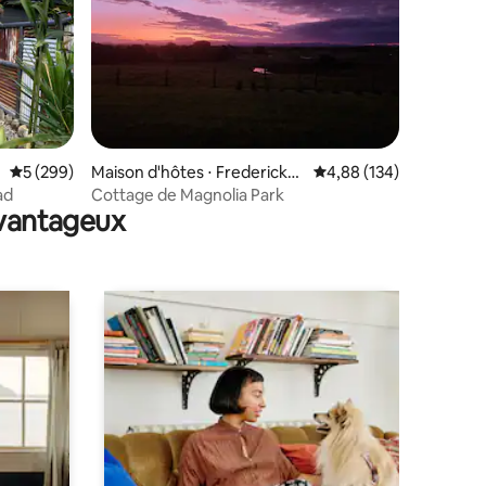
mmentaires : 5 sur 5
Évaluation moyenne sur la base de 299 commentaires : 5 sur 5
5 (299)
Maison d'hôtes ⋅ Frederickto
Évaluation moyenne sur
4,88 (134)
n
ad
Cottage de Magnolia Park
avantageux