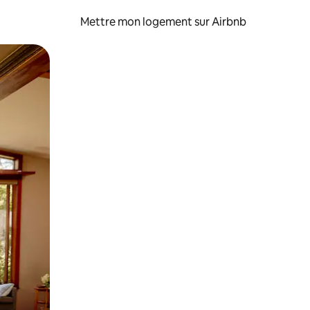
Mettre mon logement sur Airbnb
sant glisser.