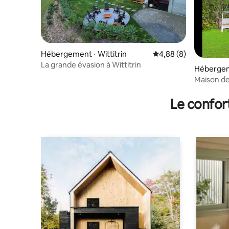
Hébergement ⋅ Wittitrin
Évaluation moyenne su
4,88 (8)
La grande évasion à Wittitrin
Hébergeme
Maison de
Le confor