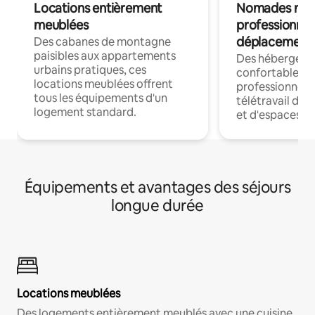
Locations entièrement
Nomades num
meublées
professionnel
déplacement
Des cabanes de montagne
paisibles aux appartements
Des hébergem
urbains pratiques, ces
confortables p
locations meublées offrent
professionnels
tous les équipements d'un
télétravail dis
logement standard.
et d'espaces de
Équipements et avantages des séjours
longue durée
Locations meublées
Des logements entièrement meublés avec une cuisine,