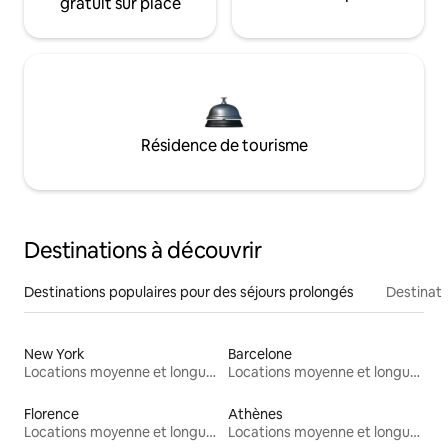
gratuit sur place
Résidence de tourisme
Destinations à découvrir
Destinations populaires pour des séjours prolongés
Destinati
New York
Barcelone
Locations moyenne et longue durée
Locations moyenne et longue durée
Florence
Athènes
Locations moyenne et longue durée
Locations moyenne et longue durée