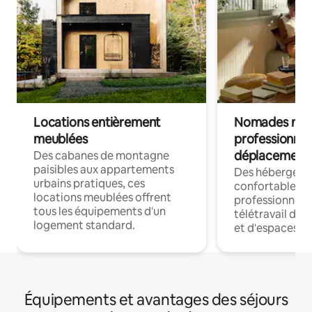
Locations entièrement
Nomades num
meublées
professionnel
déplacement
Des cabanes de montagne
paisibles aux appartements
Des hébergem
urbains pratiques, ces
confortables p
locations meublées offrent
professionnels
tous les équipements d'un
télétravail dis
logement standard.
et d'espaces de
Équipements et avantages des séjours