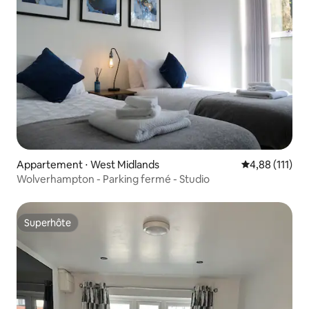
Appartement ⋅ West Midlands
Évaluation moy
4,88 (111)
Wolverhampton - Parking fermé - Studio
Superhôte
Superhôte