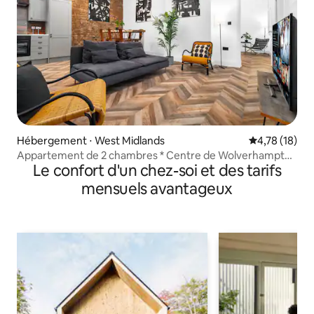
Hébergement ⋅ West Midlands
Évaluation mo
4,78 (18)
Appartement de 2 chambres * Centre de Wolverhampton
Le confort d'un chez-soi et des tarifs
* WiFi
mensuels avantageux