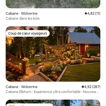
Cabane ⋅ Wolverine
Évaluation mo
4,82 (11)
Cabane dans les bois
Coup de cœur voyageurs
Coup de cœur voyageurs
Cabane ⋅ Wolverine
Évaluation moy
4,92 (287)
Cabane Elkhorn : Expérience ultra confortable : Nouveau
lit King Size