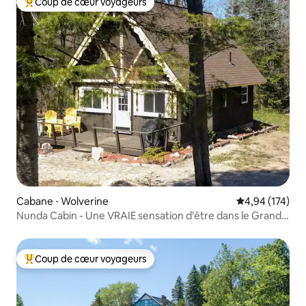
Coup de cœur voyageurs
Coups de cœur voyageurs les plus appréciés
Cabane ⋅ Wolverine
Évaluation moy
4,94 (174)
Nunda Cabin - Une VRAIE sensation d'être dans le Grand
Nord, avec confort
Coup de cœur voyageurs
Coups de cœur voyageurs les plus appréciés