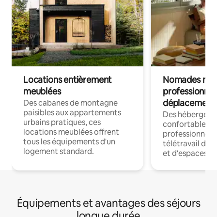
Locations entièrement
Nomades num
meublées
professionnel
déplacement
Des cabanes de montagne
paisibles aux appartements
Des hébergem
urbains pratiques, ces
confortables p
locations meublées offrent
professionnels
tous les équipements d'un
télétravail dis
logement standard.
et d'espaces de
Équipements et avantages des séjours
longue durée