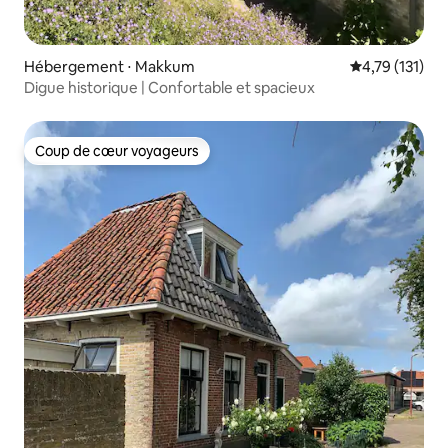
Hébergement ⋅ Makkum
Évaluation moy
4,79 (131)
Digue historique | Confortable et spacieux
Coup de cœur voyageurs
Coup de cœur voyageurs