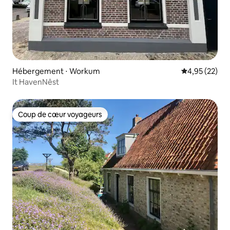
Hébergement ⋅ Workum
Évaluation mo
4,95 (22)
It HavenNêst
Coup de cœur voyageurs
Coup de cœur voyageurs