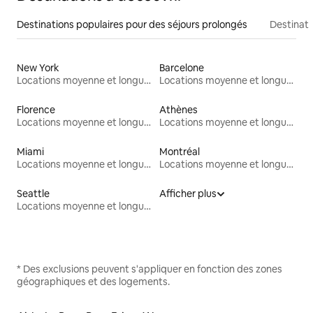
Destinations populaires pour des séjours prolongés
Destinati
New York
Barcelone
Locations moyenne et longue durée
Locations moyenne et longue durée
Florence
Athènes
Locations moyenne et longue durée
Locations moyenne et longue durée
Miami
Montréal
Locations moyenne et longue durée
Locations moyenne et longue durée
Seattle
Afficher plus
Locations moyenne et longue durée
* Des exclusions peuvent s'appliquer en fonction des zones
géographiques et des logements.