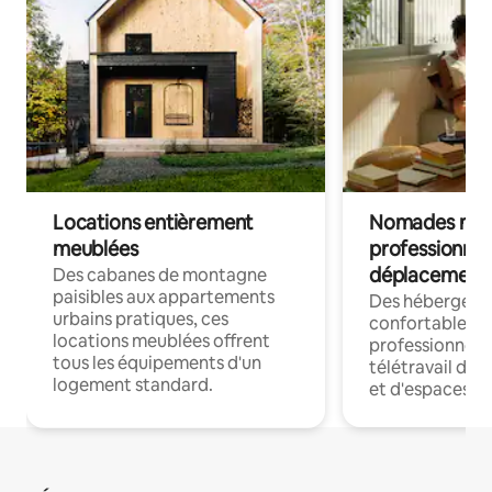
Locations entièrement
Nomades num
meublées
professionnel
déplacement
Des cabanes de montagne
paisibles aux appartements
Des hébergem
urbains pratiques, ces
confortables p
locations meublées offrent
professionnels
tous les équipements d'un
télétravail dis
logement standard.
et d'espaces de