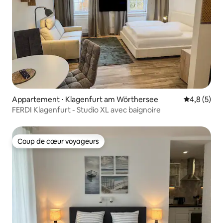
Appartement ⋅ Klagenfurt am Wörthersee
Évaluation 
4,8 (5)
FERDI Klagenfurt - Studio XL avec baignoire
Coup de cœur voyageurs
Coup de cœur voyageurs