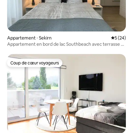
Appartement ⋅ Sekirn
Évaluation
5 (24)
Appartement en bord de lac Southbeach avec terrasse et
accès au lac
Coup de cœur voyageurs
Coup de cœur voyageurs