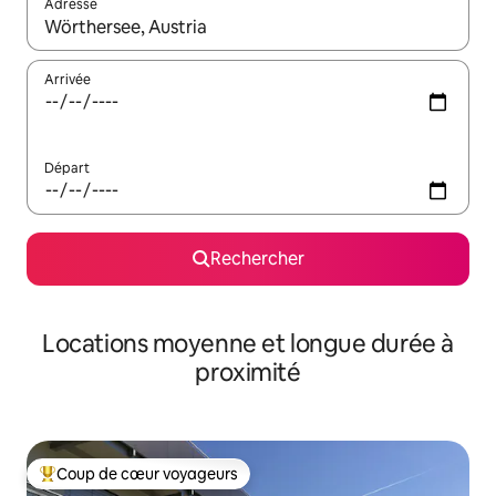
Adresse
Lorsque les résultats s'affichent, utilisez les flèches vers le hau
Arrivée
Départ
Rechercher
Locations moyenne et longue durée à
proximité
Coup de cœur voyageurs
Coups de cœur voyageurs les plus appréciés