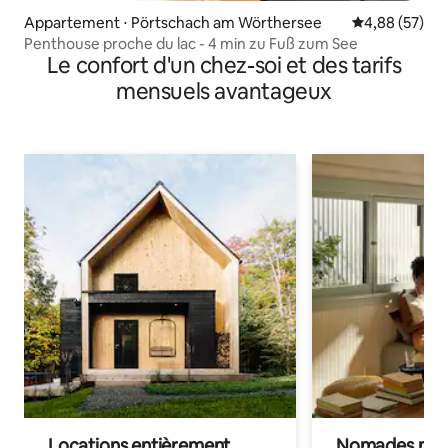
Appartement ⋅ Pörtschach am Wörthersee
Évaluation mo
4,88 (57)
Penthouse proche du lac - 4 min zu Fuß zum See
Le confort d'un chez-soi et des tarifs
mensuels avantageux
Locations entièrement
Nomades num