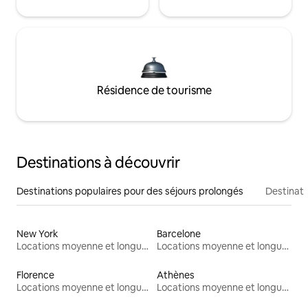
Résidence de tourisme
Destinations à découvrir
Destinations populaires pour des séjours prolongés
Destinati
New York
Barcelone
Locations moyenne et longue durée
Locations moyenne et longue durée
Florence
Athènes
Locations moyenne et longue durée
Locations moyenne et longue durée