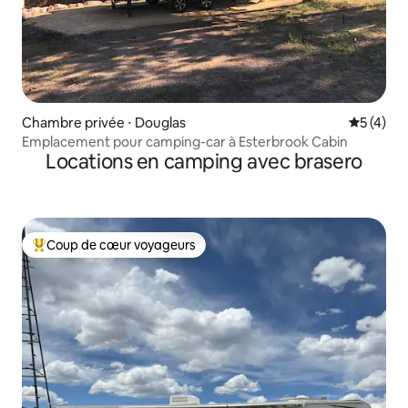
Chambre privée ⋅ Douglas
Évaluatio
5 (4)
Emplacement pour camping-car à Esterbrook Cabin
Locations en camping avec brasero
Coup de cœur voyageurs
Coups de cœur voyageurs les plus appréciés