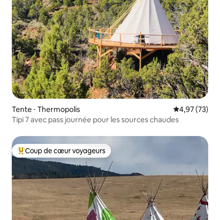
Tente ⋅ Thermopolis
Évaluation mo
4,97 (73)
Tipi 7 avec pass journée pour les sources chaudes
Coup de cœur voyageurs
Coups de cœur voyageurs les plus appréciés