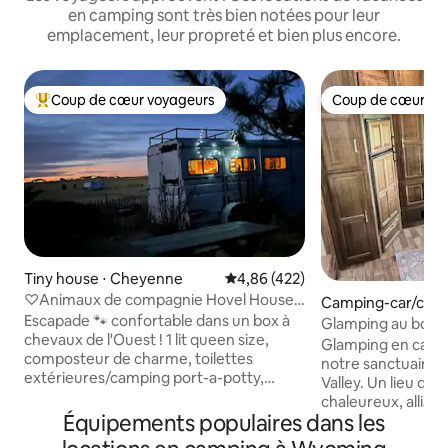
en camping sont très bien notées pour leur
emplacement, leur propreté et bien plus encore.
Coup de cœur voyageurs
Coup de cœur vo
Coups de cœur voyageurs les plus appréciés
Coup de cœur vo
Tiny house ⋅ Cheyenne
Évaluation moyenne sur la base 
4,86 (422)
♡Animaux de compagnie Hovel House
Camping-car/cara
Horsebox Reno -20 % 2e, 3e nuit
Escapade 🐾 confortable dans un box à
Glamping au bord de
chevaux de l'Ouest ! 1 lit queen size,
Valley Sanctuary
Glamping en campi
composteur de charme, toilettes
notre sanctuaire d
extérieures/camping port-a-potty,
Valley. Un lieu de 
cuisine extérieure🍳, douche extérieure
chaleureux, allian
chaude 🚿! ✨ Rare ! 2 animaux de
Équipements populaires dans les
paix profonde, où 
compagnie séjournent gratuitement
ressourcer. Prome