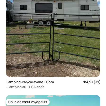
Camping-car/caravane ⋅ Cora
Évaluation mo
4,97 (39)
Glamping au TLC Ranch
Coup de cœur voyageurs
Coup de cœur voyageurs