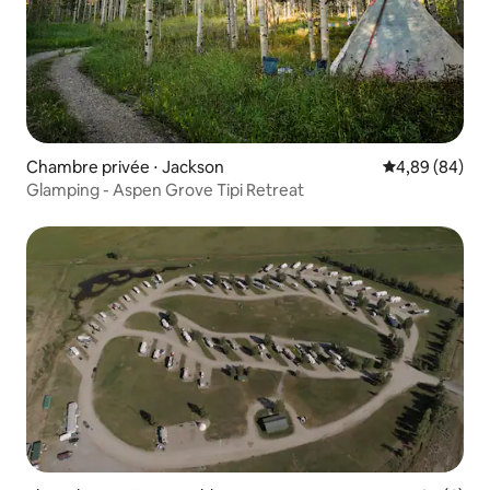
Chambre privée ⋅ Jackson
Évaluation mo
4,89 (84)
Glamping - Aspen Grove Tipi Retreat