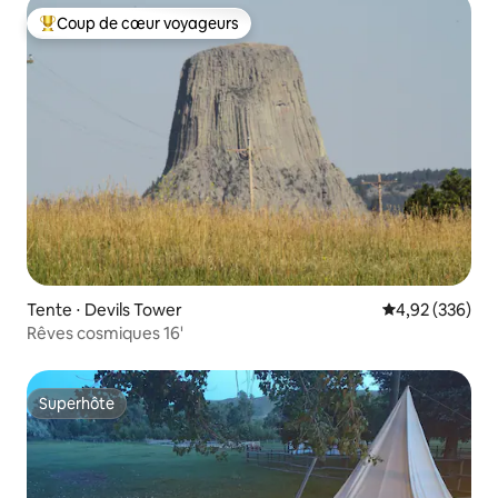
Coup de cœur voyageurs
Coups de cœur voyageurs les plus appréciés
Tente ⋅ Devils Tower
Évaluation moy
4,92 (336)
Rêves cosmiques 16'
Superhôte
Superhôte