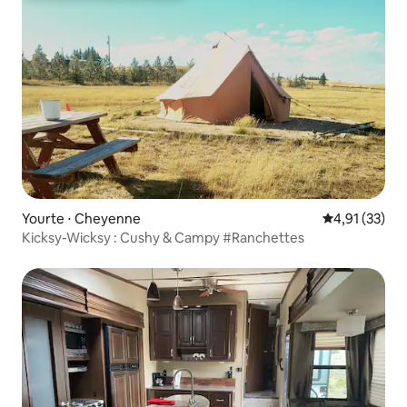
Yourte ⋅ Cheyenne
Évaluation mo
4,91 (33)
Kicksy-Wicksy : Cushy & Campy #Ranchettes