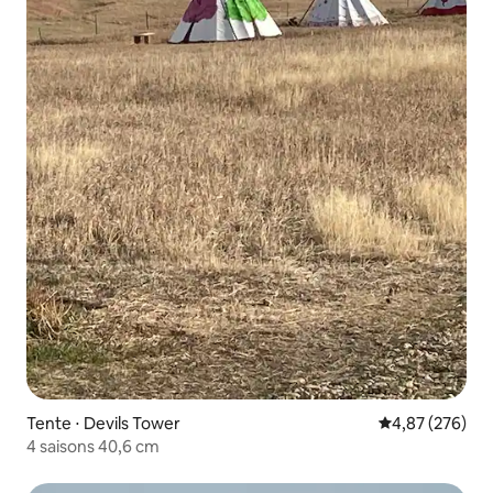
Tente ⋅ Devils Tower
Évaluation moy
4,87 (276)
4 saisons 40,6 cm