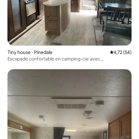
Tiny house ⋅ Pinedale
Évaluation mo
4,72 (54)
Escapade confortable en camping-car avec
raccordements complets (eau chaude)