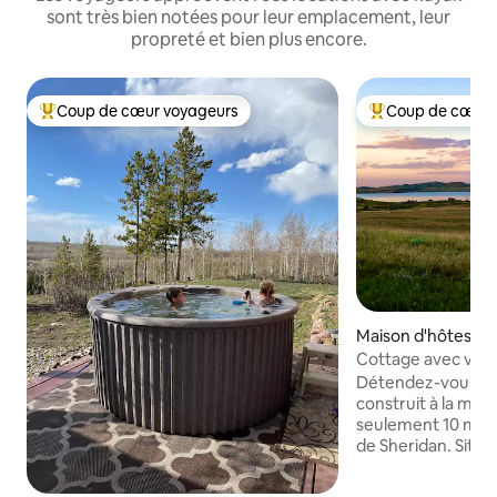
sont très bien notées pour leur emplacement, leur
propreté et bien plus encore.
Coup de cœur voyageurs
Coup de cœur 
Coups de cœur voyageurs les plus appréciés
Coups de cœur vo
Maison d'hôtes ⋅ B
Cottage avec vue s
Détendez-vous da
construit à la main
seulement 10 minu
de Sheridan. Situé
pittoresques avec 
des poules et Budd