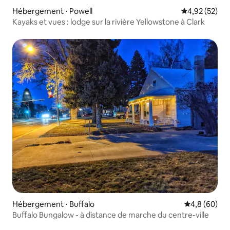
Hébergement ⋅ Powell
Évaluation mo
4,92 (52)
Kayaks et vues : lodge sur la rivière Yellowstone à Clark
Hébergement ⋅ Buffalo
Évaluation m
4,8 (60)
Buffalo Bungalow - à distance de marche du centre-ville