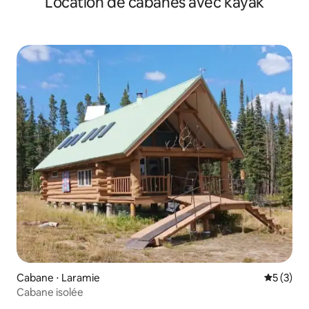
Location de cabanes avec kayak
aquatique et trampoline !
Cabane ⋅ Laramie
Évaluatio
5 (3)
Cabane isolée