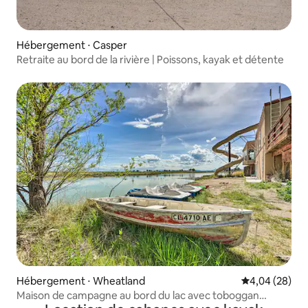
Hébergement ⋅ Casper
Retraite au bord de la rivière | Poissons, kayak et détente
Hébergement ⋅ Wheatland
Évaluation mo
4,04 (28)
Maison de campagne au bord du lac avec toboggan