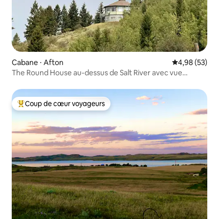
Cabane ⋅ Afton
Évaluation mo
4,98 (53)
The Round House au-dessus de Salt River avec vue
imprenable
Coup de cœur voyageurs
Coups de cœur voyageurs les plus appréciés