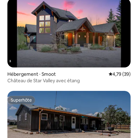
Hébergement ⋅ Smoot
Évaluation mo
4,79 (39)
Château de Star Valley avec étang
Superhôte
Superhôte