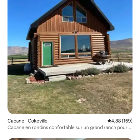
Cabane ⋅ Cokeville
Évaluation moy
4,88 (169)
Cabane en rondins confortable sur un grand ranch pour
10 personnes