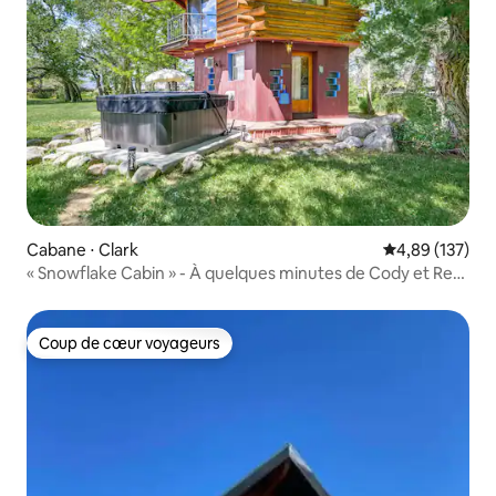
Cabane ⋅ Clark
Évaluation moy
4,89 (137)
« Snowflake Cabin » - À quelques minutes de Cody et Red
Lodge !
Coup de cœur voyageurs
Coup de cœur voyageurs