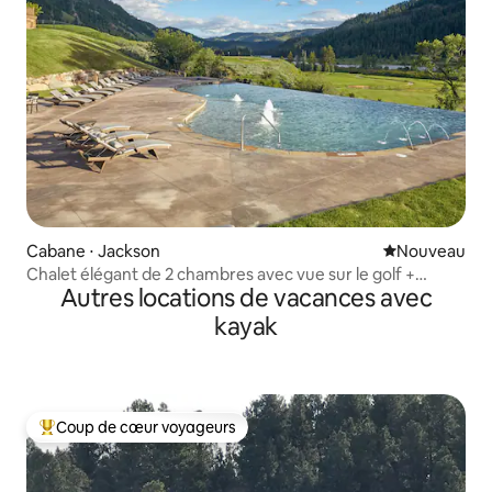
Cabane ⋅ Jackson
Nouvel hébe
Nouveau
Chalet élégant de 2 chambres avec vue sur le golf +
Autres locations de vacances avec
jacuzzi et barbecue
kayak
Coup de cœur voyageurs
Coups de cœur voyageurs les plus appréciés