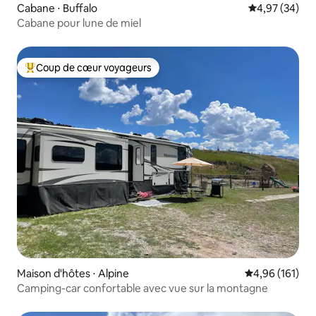
Cabane ⋅ Buffalo
Évaluation mo
4,97 (34)
Cabane pour lune de miel
Coup de cœur voyageurs
Coups de cœur voyageurs les plus appréciés
Maison d'hôtes ⋅ Alpine
Évaluation moy
4,96 (161)
Camping-car confortable avec vue sur la montagne