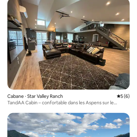
Cabane ⋅ Star Valley Ranch
Évaluatio
5 (6)
TandAA Cabin – confortable dans les Aspens sur le
Fairway