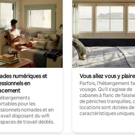
des numériques et
Vous allez vous y plaire
essionnels en
Parfois, l'hébergement fai
voyage. Qu'il s'agisse de
acement
cabanes à flanc de falais
hébergements
de péniches tranquilles, 
rtables pour les
locations sont dotées de
ssionnels nomades et en
caractéristiques uniques
ravail disposant du wifi
espaces de travail dédiés.