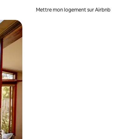
Mettre mon logement sur Airbnb
sant glisser.