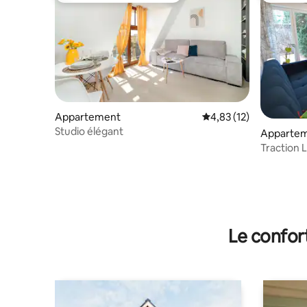
Appartement
Évaluation moyenne su
4,83 (12)
Studio élégant
Appartem
Traction 
Le confor