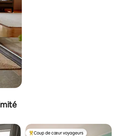
imité
Coup de cœur voyageurs
lus appréciés
Coups de cœur voyageurs les plus appréciés