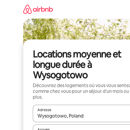
Aller
directement
au
contenu
Locations moyenne et
longue durée à
Wysogotowo
Découvrez des logements où vous vous sente
comme chez vous pour un séjour d'un mois ou
plus.
Adresse
Lorsque les résultats s'affichent, utilisez les flèc
Arrivée