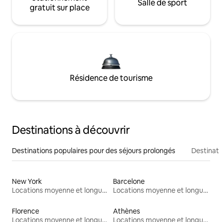
Salle de sport
gratuit sur place
Résidence de tourisme
Destinations à découvrir
Destinations populaires pour des séjours prolongés
Destinati
New York
Barcelone
Locations moyenne et longue durée
Locations moyenne et longue durée
Florence
Athènes
Locations moyenne et longue durée
Locations moyenne et longue durée