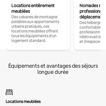
Locations entièrement
Nomades num
meublées
professionnel
déplacement
Des cabanes de montagne
paisibles aux appartements
Des hébergem
urbains pratiques, ces
confortables p
locations meublées offrent
professionnels
tous les équipements d'un
télétravail dis
logement standard.
et d'espaces de
Équipements et avantages des séjours
longue durée
Locations meublées