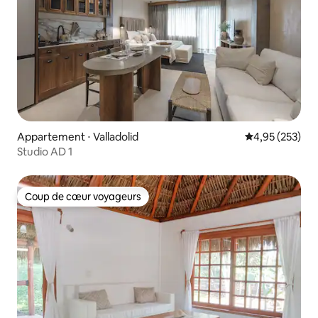
Appartement ⋅ Valladolid
Évaluation moy
4,95 (253)
Studio AD 1
Coup de cœur voyageurs
Coup de cœur voyageurs