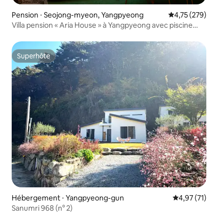
Pension ⋅ Seojong-myeon, Yangpyeong
Évaluation moy
4,75 (279)
Villa pension « Aria House » à Yangpyeong avec piscine
privée
Superhôte
Superhôte
Hébergement ⋅ Yangpyeong-gun
Évaluation mo
4,97 (71)
Sanumri 968 (n° 2)