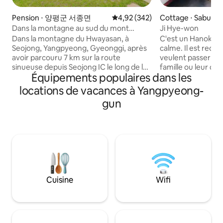
Pension ⋅ 양평군 서종면
Évaluation moyenne sur la base 
4,92 (342)
Cottage ⋅ Sabuk-
uncheon
Dans la montagne au sud du mont
Ji Hye-won
Hwayasan, à 35 km de Seoul Walkerhill,
Dans la montagne du Hwayasan, à
C'est un Hanok pri
maison à huangto avec annexe pour les
Seojong, Yangpyeong, Gyeonggi, après
calme. Il est rec
clients de 3 300 m²
avoir parcouru 7 km sur la route
veulent passer du
sinueuse depuis Seojong IC le long de la
famille ou leur cou
Équipements populaires dans les
vallée de Byeokgye, puis monté sur le
besoin d'une paus
côté gauche et emprunté la route en
un endroit confort
locations de vacances à Yangpyeong-
forme de S réservée à la
journée, vous pour
gun
Hwangto House, vous trouverez votre
montagnes et des 
propre maison de repos au sein d'une
vous pourrez admir
vaste propriété d'environ
brillent dans le ciel. Le nombre 
2 000 pyeongs. Les quatre saisons sont
voyageurs pouvan
un cadeau. Au printemps de Hwangto
de 2 personnes (2 
House, C'est un joli sentier où fleurissent
réservations peuv
le chrysanthème sauvage, l'armoise et la
pour 2 personnes
cléthre du Japon, et en été, jouer dans
février et pour 4
Cuisine
Wifi
l'eau d'une vallée fraîche, légumes ssam
partir de mars. L
et barbecue, terrasses, repos sur
séjourner avec vou
hamac, À l'automne, c'est l'idéal pour
supplémentaires. 
cueillir des châtaignes, faire du trekking
linge de lit supplé
dans les feuillages du Hwayasan, faire un
marquer comme 