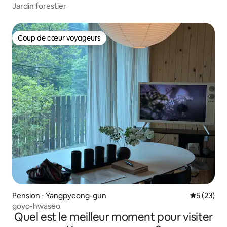
Jardin forestier
Coup de cœur voyageurs
Coup de cœur voyageurs
Pension ⋅ Yangpyeong-gun
Évaluation
5 (23)
goyo-hwaseo
Quel est le meilleur moment pour visiter