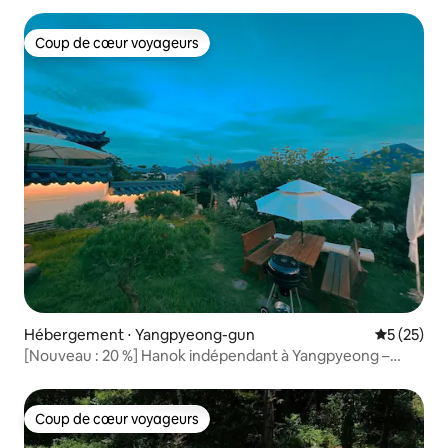
Coup de cœur voyageurs
Coup de cœur voyageurs
Hébergement ⋅ Yangpyeong-gun
Évaluation
5 (25)
[Nouveau : 20 %] Hanok indépendant à Yangpyeong –
Book Stay « Jaeoknabi Nalda » – Repos et ressourcement !
Lecture, montagne et étoiles !
Coup de cœur voyageurs
Coup de cœur voyageurs