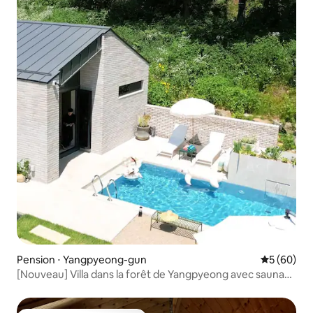
Pension ⋅ Yangpyeong-gun
Évaluation
5 (60)
[Nouveau] Villa dans la forêt de Yangpyeong avec sauna
finlandais et piscine extérieure