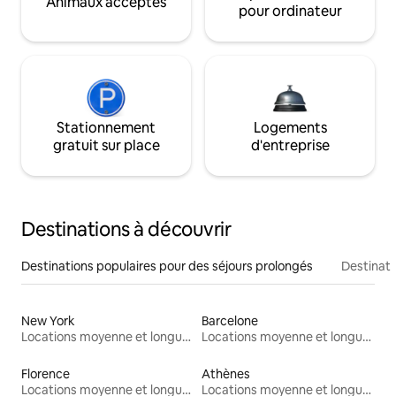
Animaux acceptés
pour ordinateur
Stationnement
Logements
gratuit sur place
d'entreprise
Destinations à découvrir
Destinations populaires pour des séjours prolongés
Destinati
New York
Barcelone
Locations moyenne et longue durée
Locations moyenne et longue durée
Florence
Athènes
Locations moyenne et longue durée
Locations moyenne et longue durée