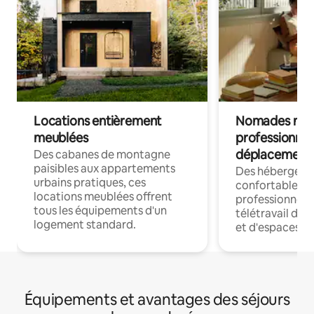
Locations entièrement
Nomades num
meublées
professionnel
déplacement
Des cabanes de montagne
paisibles aux appartements
Des hébergem
urbains pratiques, ces
confortables p
locations meublées offrent
professionnels
tous les équipements d'un
télétravail dis
logement standard.
et d'espaces de
Équipements et avantages des séjours