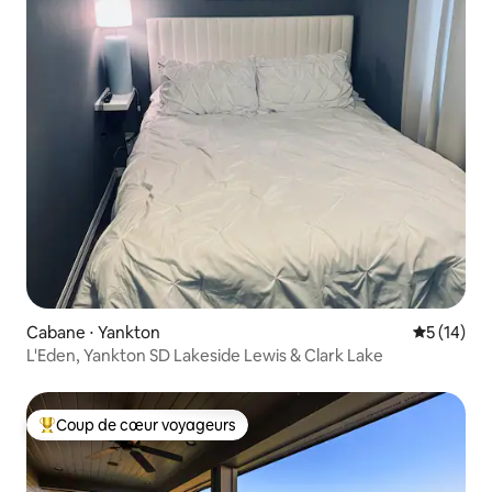
Cabane ⋅ Yankton
Évaluation
5 (14)
L'Eden, Yankton SD Lakeside Lewis & Clark Lake
Coup de cœur voyageurs
Coups de cœur voyageurs les plus appréciés