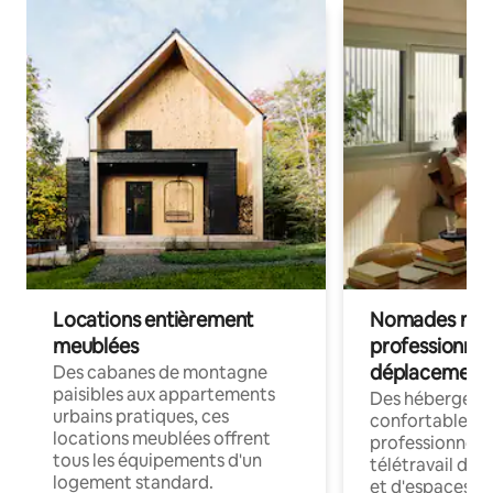
Locations entièrement
Nomades num
meublées
professionnel
déplacement
Des cabanes de montagne
paisibles aux appartements
Des hébergem
urbains pratiques, ces
confortables p
locations meublées offrent
professionnels
tous les équipements d'un
télétravail dis
logement standard.
et d'espaces de