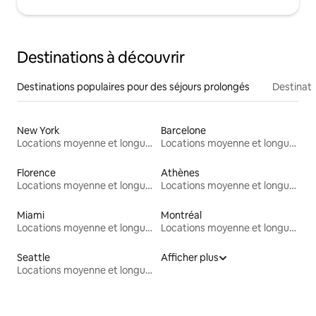
Destinations à découvrir
Destinations populaires pour des séjours prolongés
Destinati
New York
Barcelone
Locations moyenne et longue durée
Locations moyenne et longue durée
Florence
Athènes
Locations moyenne et longue durée
Locations moyenne et longue durée
Miami
Montréal
Locations moyenne et longue durée
Locations moyenne et longue durée
Seattle
Afficher plus
Locations moyenne et longue durée