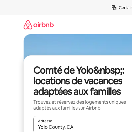
Aller
Certai
directement
au
contenu
Comté de Yolo&nbsp;:
locations de vacances
adaptées aux familles
Trouvez et réservez des logements uniques
adaptés aux familles sur Airbnb
Adresse
Lorsque les résultats s'affichent, utilisez les flèc