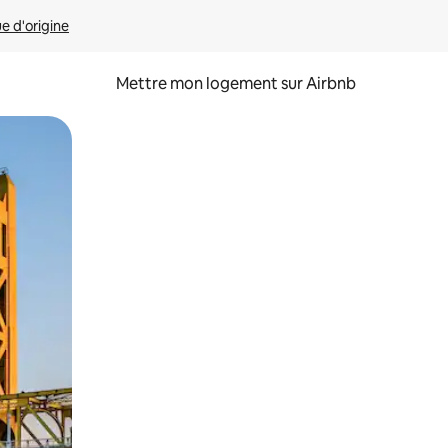
ue d'origine
Mettre mon logement sur Airbnb
sant glisser.