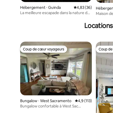
Hébergement ⋅ Guinda
Évaluation moyenne sur
4,83 (36)
Hébergem
La meilleure escapade dans la nature de
mento
Maison de 
Capay Valley !
et salle d
Locations
Coup de cœur voyageurs
Coup de
Coup de cœur voyageurs
Coup de
Bungalow ⋅ West Sacramento
Évaluation moyenne su
4,9 (113)
Bungalow confortable à West Sac
(animaux acceptés)