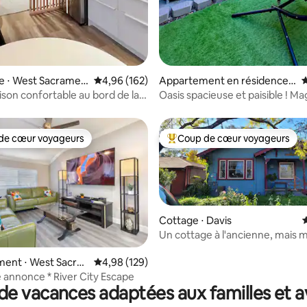
e ⋅ West Sacramen
Évaluation moyenne sur la base de 162 commen
4,96 (162)
Appartement en résidence ⋅
É
Napa
ison confortable au bord de la
Oasis spacieuse et paisible ! Ma
Parfaitement située !
de cœur voyageurs
Coup de cœur voyageurs
 cœur voyageurs les plus appréciés
Coups de cœur voyageurs les p
Cottage ⋅ Davis
É
Un cottage à l'ancienne, mais
 la base de 238 commentaires : 4,91 sur 5
ent ⋅ West Sacra
Évaluation moyenne sur la base de 129 commen
4,98 (129)
e annonce * River City Escape
de vacances adaptées aux familles et a