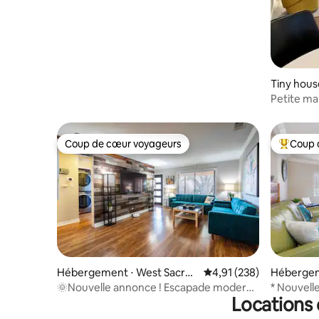
Tiny hous
to
Petite ma
rivière
Coup de cœur voyageurs
Coup 
Coup de cœur voyageurs
Coups de
Hébergement ⋅ West Sacra
Évaluation moyenne sur
4,91 (238)
Hébergem
mento
mento
🌞Nouvelle annonce ! Escapade moderne
* Nouvell
Locations 
du milieu du siècle