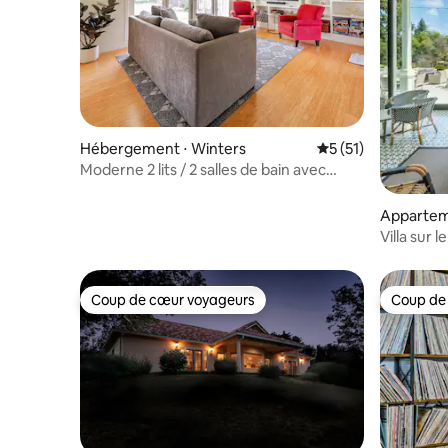
Hébergement ⋅ Winters
Évaluation moyenne
5 (51)
Moderne 2 lits / 2 salles de bain avec
jacuzzi à proximité du centre-ville.
Appartem
Napa
Villa sur 
Dual Suit
Coup de cœur voyageurs
Coup de
Coup de cœur voyageurs
Coup de