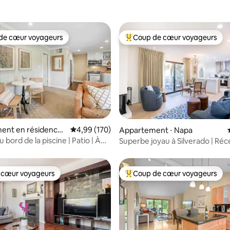
de cœur voyageurs
Coup de cœur voyageurs
 cœur voyageurs les plus appréciés
Coups de cœur voyageurs les p
ent en résidence ⋅
Évaluation moyenne sur la base de 170 commen
4,99 (170)
la base de 543 commentaires : 4,99 sur 5
Appartement ⋅ Napa
u bord de la piscine | Patio | À
Superbe joyau à Silverado | R
s du centre-ville
rénové | Capacité d'accueil de
4 personnes
 cœur voyageurs
Coup de cœur voyageurs
 cœur voyageurs
Coups de cœur voyageurs les p