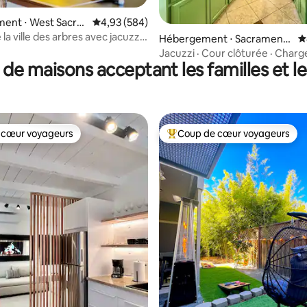
 la base de 36 commentaires : 4,83 sur 5
ent ⋅ West Sacra
Évaluation moyenne sur la base de 584 commen
4,93 (584)
la ville des arbres avec jacuzzi
Hébergement ⋅ Sacrament
É
e jeux
o
Jacuzzi · Cour clôturée · Charg
 de maisons acceptant les familles et l
voiture électrique · 10 minutes
centre-ville
 cœur voyageurs
Coup de cœur voyageurs
 cœur voyageurs
Coups de cœur voyageurs les p
r la base de 113 commentaires : 4,9 sur 5