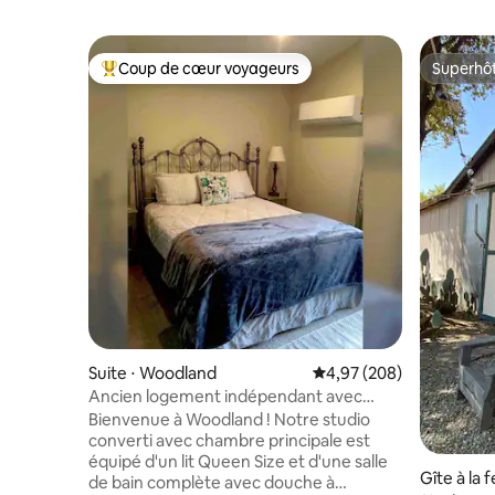
Coup de cœur voyageurs
Superhô
Coups de cœur voyageurs les plus appréciés
Superhô
Suite ⋅ Woodland
Évaluation moyenne sur 
4,97 (208)
Ancien logement indépendant avec
entrée privée
Bienvenue à Woodland ! Notre studio
converti avec chambre principale est
équipé d'un lit Queen Size et d'une salle
Gîte à la 
de bain complète avec douche à