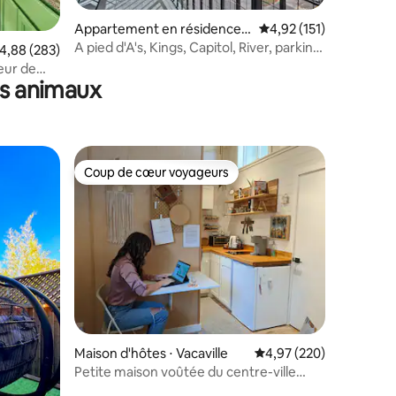
taires : 4,93 sur 5
Appartement en résidence ⋅
Évaluation moyenne sur
4,92 (151)
Sacramento
A pied d'A's, Kings, Capitol, River, parking
valuation moyenne sur la base de 283 commentaires : 4,88 sur 5
4,88 (283)
gratuit
eur de
es animaux
 du
Coup de cœur voyageurs
lus appréciés
Coup de cœur voyageurs
Maison d'hôtes ⋅ Vacaville
Évaluation moyenne sur
4,97 (220)
Petite maison voûtée du centre-ville
près de Napa