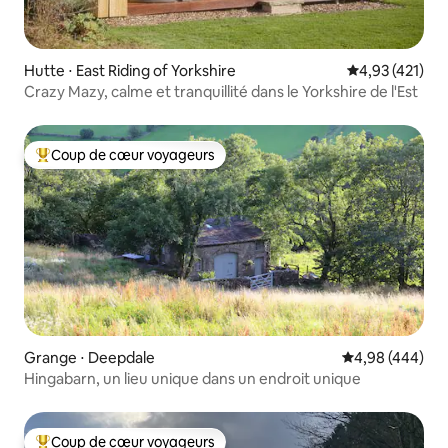
Hutte ⋅ East Riding of Yorkshire
Évaluation moy
4,93 (421)
Crazy Mazy, calme et tranquillité dans le Yorkshire de l'Est
Coup de cœur voyageurs
Coups de cœur voyageurs les plus appréciés
Grange ⋅ Deepdale
Évaluation moy
4,98 (444)
Hingabarn, un lieu unique dans un endroit unique
Coup de cœur voyageurs