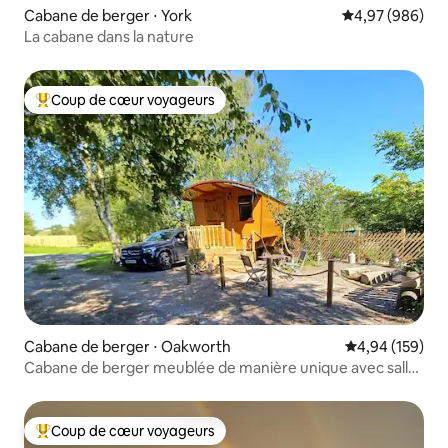
Cabane de berger ⋅ York
Évaluation moy
4,97 (986)
La cabane dans la nature
Coup de cœur voyageurs
Coups de cœur voyageurs les plus appréciés
Cabane de berger ⋅ Oakworth
Évaluation moy
4,94 (159)
Cabane de berger meublée de manière unique avec salle
de bain privée
Coup de cœur voyageurs
Coups de cœur voyageurs les plus appréciés