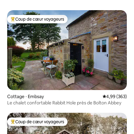
Coup de cœur voyageurs
Coups de cœur voyageurs les plus appréciés
Cottage ⋅ Embsay
Évaluation moy
4,99 (363)
Le chalet confortable Rabbit Hole près de Bolton Abbey
Coup de cœur voyageurs
Coups de cœur voyageurs les plus appréciés