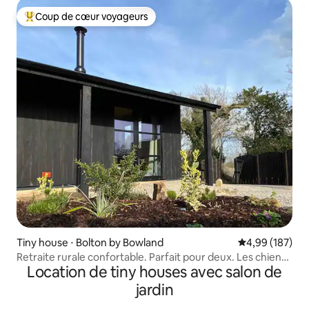
Coup de cœur voyageurs
Coups de cœur voyageurs les plus appréciés
Tiny house ⋅ Bolton by Bowland
Évaluation moy
4,99 (187)
Retraite rurale confortable. Parfait pour deux. Les chiens
Location de tiny houses avec salon de
sont les bienvenus.
jardin