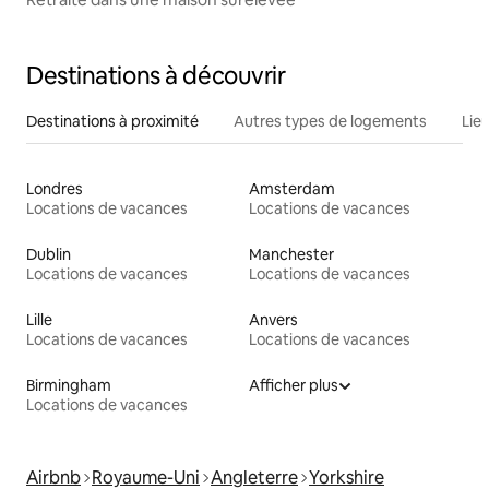
Destinations à découvrir
Destinations à proximité
Autres types de logements
Lie
Londres
Amsterdam
Locations de vacances
Locations de vacances
Dublin
Manchester
Locations de vacances
Locations de vacances
Lille
Anvers
Locations de vacances
Locations de vacances
Birmingham
Afficher plus
Locations de vacances
Airbnb
Royaume-Uni
Angleterre
Yorkshire