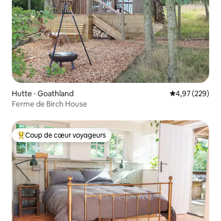
Hutte ⋅ Goathland
Évaluation moy
4,97 (229)
Ferme de Birch House
Coup de cœur voyageurs
Coups de cœur voyageurs les plus appréciés