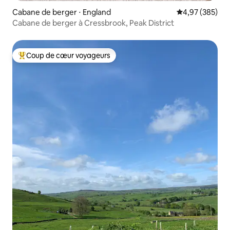
Cabane de berger ⋅ England
Évaluation moy
4,97 (385)
Cabane de berger à Cressbrook, Peak District
Coup de cœur voyageurs
Coups de cœur voyageurs les plus appréciés