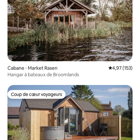
Cabane ⋅ Market Rasen
Évaluation moy
4,97 (153)
Hangar à bateaux de Broomlands
Coup de cœur voyageurs
Coup de cœur voyageurs