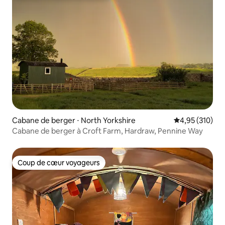
Cabane de berger ⋅ North Yorkshire
Évaluation moy
4,95 (310)
Cabane de berger à Croft Farm, Hardraw, Pennine Way
Coup de cœur voyageurs
Coup de cœur voyageurs