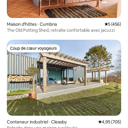
Maison d'hôtes ⋅ Cumbria
Évaluation 
5 (456)
The Old Potting Shed, retraite confortable avec jacuzzi
Coup de cœur voyageurs
Coup de cœur voyageurs
Conteneur industriel ⋅ Cleasby
Évaluation moy
4,95 (705)
Retraite dans une maison surélevée