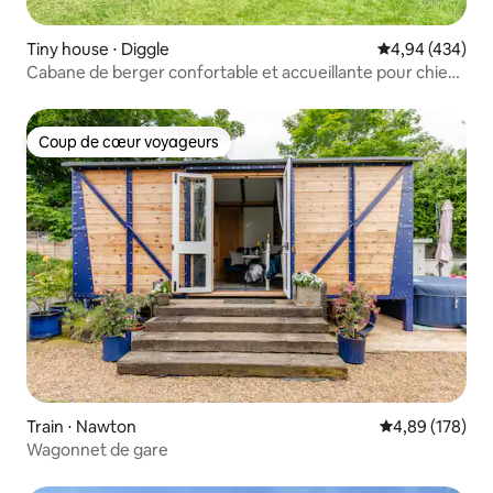
Tiny house ⋅ Diggle
Évaluation moy
4,94 (434)
Cabane de berger confortable et accueillante pour chiens
· Foyer et vues
Coup de cœur voyageurs
Coup de cœur voyageurs
Train ⋅ Nawton
Évaluation moy
4,89 (178)
Wagonnet de gare