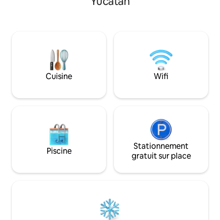
Yucatán
n'a été épargné. Plus de 2 ans de
de front de lac, v
rénovation de cette propriété unique en
d'avoir le lac entie
son genre. À seulement 150 m de toute
l'intérieur, il y a 
la vie nocturne, 2 grandes piscines, un
normale et un fut
restaurant et un club de plage dans
séjour. La cuisine
l'immeuble. Une fusion de meubles en
équipée. Climatisa
bois exotiques et de marbre importé
connexion Internet. Les voyag
rend cet endroit inégalé à Cancún.
LGBT sont toujours
Cuisine
Wifi
Stationnement
Piscine
gratuit sur place