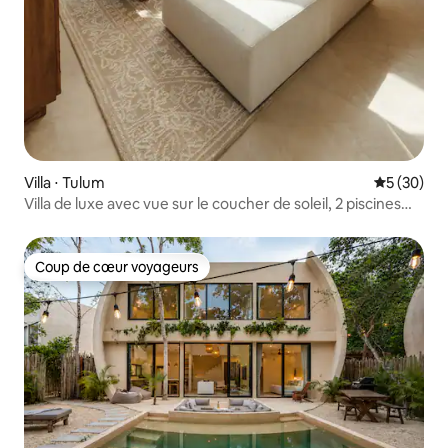
Villa ⋅ Tulum
Évaluation
5 (30)
Villa de luxe avec vue sur le coucher de soleil, 2 piscines
privées et concierge
Coup de cœur voyageurs
Coup de cœur voyageurs