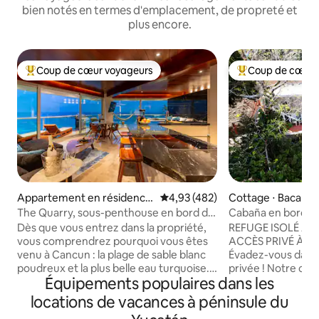
bien notés en termes d'emplacement, de propreté et
plus encore.
Coup de cœur voyageurs
Coup de cœur 
Coups de cœur voyageurs les plus appréciés
Coups de cœur vo
Appartement en résidence
Évaluation moyenne sur la base 
4,93 (482)
Cottage ⋅ Bacalar
⋅ Cancún
The Quarry, sous-penthouse en bord de
Cabaña en bord de
mer à 150 m des clubs
entrée privée au l
Dès que vous entrez dans la propriété,
REFUGE ISOLÉ AU
vous comprendrez pourquoi vous êtes
ACCÈS PRIVÉ À 
venu à Cancun : la plage de sable blanc
Évadez-vous dans 
poudreux et la plus belle eau turquoise.
privée ! Notre caba
Équipements populaires dans les
Parce que c'est tout ce que vous pouvez
niché au bout de n
voir depuis la vue panoramique à 180°
totalement à l'abr
locations de vacances à péninsule du
que l'appartement offre. Aucun détail
seulement trois vi