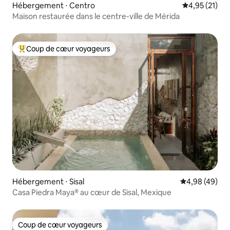
Hébergement ⋅ Centro
Évaluation mo
4,95 (21)
Maison restaurée dans le centre-ville de Mérida
Coup de cœur voyageurs
Coups de cœur voyageurs les plus appréciés
Hébergement ⋅ Sisal
Évaluation mo
4,98 (49)
Casa Piedra Maya® au cœur de Sisal, Mexique
Coup de cœur voyageurs
Coup de cœur voyageurs