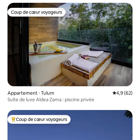
Coup de cœur voyageurs
Coup de cœur voyageurs
Appartement ⋅ Tulum
Évaluation m
4,9 (62)
Suite de luxe Aldea Zama : piscine privée
Coup de cœur voyageurs
Coups de cœur voyageurs les plus appréciés