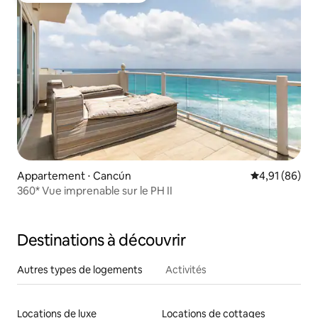
Appartement ⋅ Cancún
Évaluation mo
4,91 (86)
360* Vue imprenable sur le PH II
Destinations à découvrir
Autres types de logements
Activités
Locations de luxe
Locations de cottages