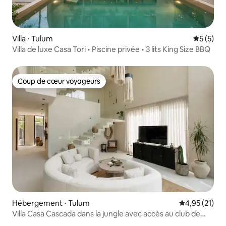
Villa ⋅ Tulum
Évaluatio
5 (5)
Villa de luxe Casa Tori • Piscine privée • 3 lits King Size BBQ
Coup de cœur voyageurs
Coup de cœur voyageurs
Hébergement ⋅ Tulum
Évaluation mo
4,95 (21)
Villa Casa Cascada dans la jungle avec accès au club de
plage