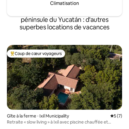
Climatisation
péninsule du Yucatán : d'autres
superbes locations de vacances
Coup de cœur voyageurs
Coups de cœur voyageurs les plus appréciés
Gîte à la ferme ⋅ Ixil Municipality
Évaluatio
5 (7)
Retraite « slow living » à Ixil avec piscine chauffée et
jacuzzi