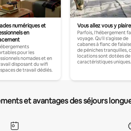
des numériques et
Vous allez vous y plaire
essionnels en
Parfois, l'hébergement fai
voyage. Qu'il s'agisse de
acement
cabanes à flanc de falais
hébergements
de péniches tranquilles, 
rtables pour les
locations sont dotées de
ssionnels nomades et en
caractéristiques uniques
ravail disposant du wifi
espaces de travail dédiés.
ments et avantages des séjours longu