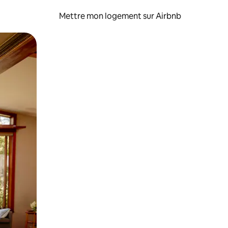
Mettre mon logement sur Airbnb
sant glisser.