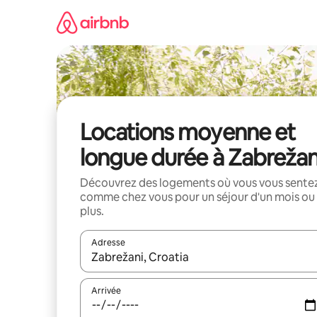
Aller
directement
au
contenu
Locations moyenne et
longue durée à Zabrežan
Découvrez des logements où vous vous sente
comme chez vous pour un séjour d'un mois ou
plus.
Adresse
Lorsque les résultats s'affichent, utilisez les flèc
Arrivée