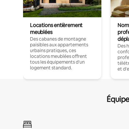
Locations entièrement
Noma
meublées
prof
dépl
Des cabanes de montagne
paisibles aux appartements
Des 
urbains pratiques, ces
confo
locations meublées offrent
profe
tous les équipements d'un
télét
logement standard.
et d'
Équipe