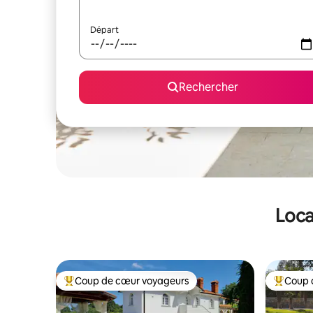
Départ
Rechercher
Loca
Coup de cœur voyageurs
Coup 
Coups de cœur voyageurs les plus appréciés
Coups de