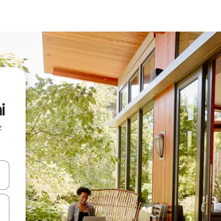
i
z
hes vers le haut et vers le bas pour les parcourir ou en appuyant et en fai