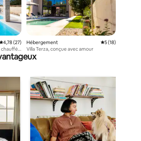
mentaires : 5 sur 5
Évaluation moyenne sur la base de 27 commentaires : 4,78 sur 5
4,78 (27)
Hébergement
Évaluation moyenne
5 (18)
ne chauffée
Villa Terza, conçue avec amour
avantageux