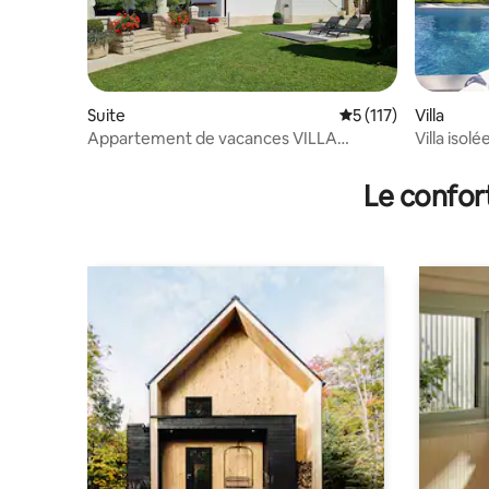
Suite
Évaluation moyenne 
5 (117)
Villa
Appartement de vacances VILLA
Villa isol
BIANCA
familles 
Le confor