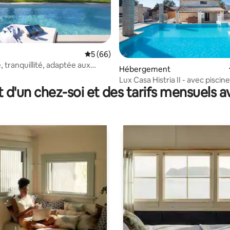
sur la base de 117 commentaires : 5 sur 5
Évaluation moyenne sur la base de 66 com
5 (66)
ée, tranquillité, adaptée aux
Hébergement
et aux animaux de compagnie
Lux Casa Histria II - avec pisci
t d'un chez-soi et des tarifs mensuels 
et jacuzzi