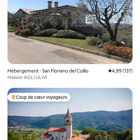
Hébergement ⋅ San Floriano del Collio
Évaluation moy
4,99 (137)
Maison AGLI ULIVI
Coup de cœur voyageurs
Coups de cœur voyageurs les plus appréciés