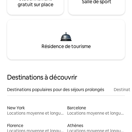
Salle de sport
gratuit sur place
Résidence de tourisme
Destinations à découvrir
Destinations populaires pour des séjours prolongés
Destinati
New York
Barcelone
Locations moyenne et longue durée
Locations moyenne et longue durée
Florence
Athènes
Locations moyenne et longue durée
Locations moyenne et longue durée