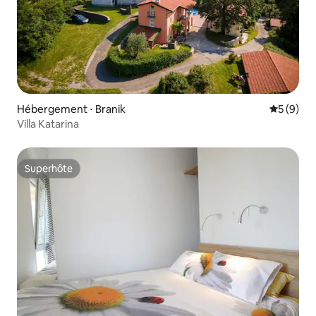
Hébergement ⋅ Branik
Évaluatio
5 (9)
Villa Katarina
Superhôte
Superhôte