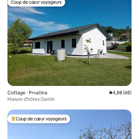
Coup de cœur voyageurs
Coup de cœur voyageurs
Cottage ⋅ Prvačina
Évaluation mo
4,88 (48)
Maison d'hôtes Dantin
Coup de cœur voyageurs
Coups de cœur voyageurs les plus appréciés