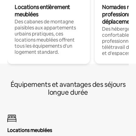
Locations entièrement
Nomades num
meublées
professionnel
déplacement
Des cabanes de montagne
paisibles aux appartements
Des hébergem
urbains pratiques, ces
confortables p
locations meublées offrent
professionnels
tous les équipements d'un
télétravail dis
logement standard.
et d'espaces de
Équipements et avantages des séjours
longue durée
Locations meublées