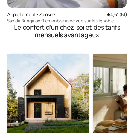
Appartement ⋅ Zalošče
Évaluation mo
4,61 (51)
Saxida Bungalow 1 chambre avec vue sur le vignoble
Le confort d'un chez-soi et des tarifs
2 adultes, 2 enfants
mensuels avantageux