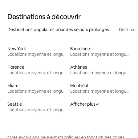
Destinations à découvrir
Destinations populaires pour des séjours prolongés
Destinati
New York
Barcelone
Locations moyenne et longue durée
Locations moyenne et longue durée
Florence
Athènes
Locations moyenne et longue durée
Locations moyenne et longue durée
Miami
Montréal
Locations moyenne et longue durée
Locations moyenne et longue durée
Seattle
Afficher plus
Locations moyenne et longue durée
* Des exclusions peuvent s'appliquer en fonction des zones