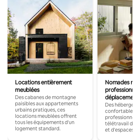
Locations entièrement
Nomades num
meublées
professionnel
déplacement
Des cabanes de montagne
paisibles aux appartements
Des hébergem
urbains pratiques, ces
confortables p
locations meublées offrent
professionnels
tous les équipements d'un
télétravail dis
logement standard.
et d'espaces de