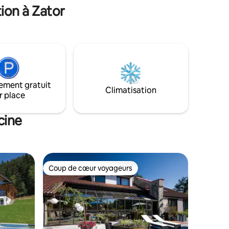
ion à Zator
tre
Zakopane (1h30min).
ement gratuit
Climatisation
r place
cine
Coup de cœur voyageurs
lus appréciés
Coup de cœur voyageurs