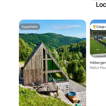
Loc
Superhôte
Coup 
Superhôte
Coups de
Héberge
Natur Hou
montagnes