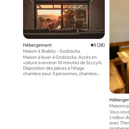
Hébergement
Évaluation moyenne 
5 (28)
Maison à Skalisty - Godziszka
Maison à louer à Godziszka. Accès en
voiture à environ 10 minutes de Szczyrk.
Disposition des pièces à l'étage :
chambre pour 3 personnes, chambre
pour 2 personnes, canapé avec canapé
convertible, cuisine, salle de bain. Balcon.
En outre, un grenier avec 1 lit et une salle
de jeux. Disposition des pièces au rez-
Héberge
de-chaussée : deux chambres pour
Maisons 
3 personnes, une chambre pour
Vous vous
2 personnes, cuisine, salle de bain,
L'odeur d
terrasse. Dans les salons, télévision et au
avec Ther
premier étage, table de baby-foot.
promenade
Cuisines entièrement équipées.