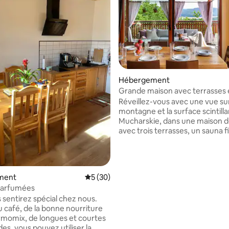
sur la base de 28 commentaires : 5 sur 5
Hébergement
Grande maison avec terrasses e
Réveillez-vous avec une vue sur
montagne et la surface scintilla
Mucharskie, dans une maison d
avec trois terrasses, un sauna f
et une salle de sport entièrem
équipée. Peut accueillir 11 adult
enfants dans quatre chambres,
salon avec cheminée, une télév
ment
Évaluation moyenne sur la base de 30 co
5 (30)
pouces et un équipement de k
parfumées
pour les soirées ensemble. Un l
 sentirez spécial chez nous.
un grand jardin avec barbecue 
u café, de la bonne nourriture
connexion Wi-Fi gratuite compl
momix, de longues et courtes
équipements essentiels. Les a
s, vous pouvez utiliser la
sont les bienvenus et l'hôte vo