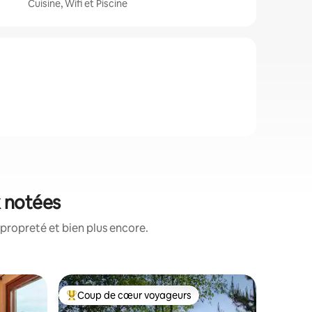
Cuisine, Wifi et Piscine
x notées
propreté et bien plus encore.
Héberge
Coup de cœur voyageurs
Coup de
Coups de cœur voyageurs les plus appréciés
Coup de
Intimité