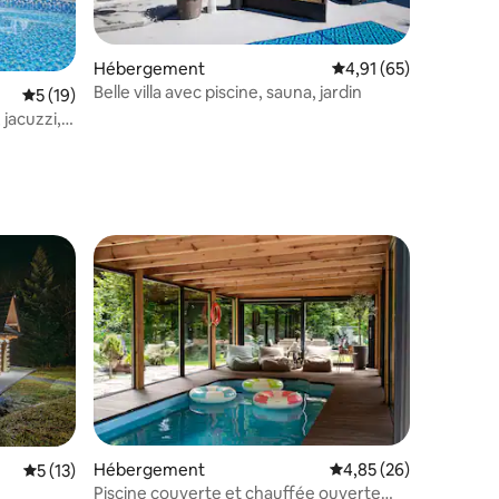
Hébergement
Évaluation moyenne su
4,91 (65)
Belle villa avec piscine, sauna, jardin
Évaluation moyenne sur la base de 19 commentaires : 5 sur 5
5 (19)
jacuzzi,
mmentaires : 5 sur 5
lus appréciés
Hébergement
Évaluation moyenne su
4,85 (26)
mmentaires : 5 sur 5
Évaluation moyenne sur la base de 13 commentaires : 5 sur 5
5 (13)
Piscine couverte et chauffée ouverte