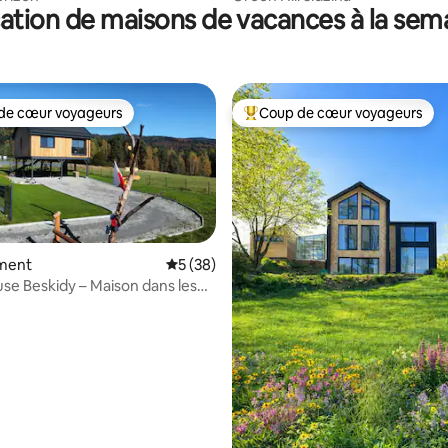
ation de maisons de vacances à la sem
de cœur voyageurs
Coup de cœur voyageurs
 cœur voyageurs les plus appréciés
Coups de cœur voyageurs les p
ment
Évaluation moyenne sur la base de 38 co
5 (38)
se Beskidy – Maison dans les
, bain, sauna !