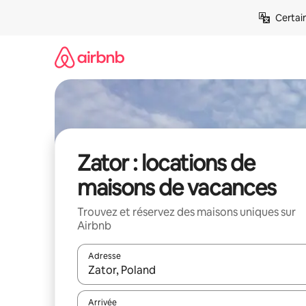
Aller
Certai
directement
au
contenu
Zator : locations de
maisons de vacances
Trouvez et réservez des maisons uniques sur
Airbnb
Adresse
Lorsque les résultats s'affichent, utilisez les flèc
Arrivée