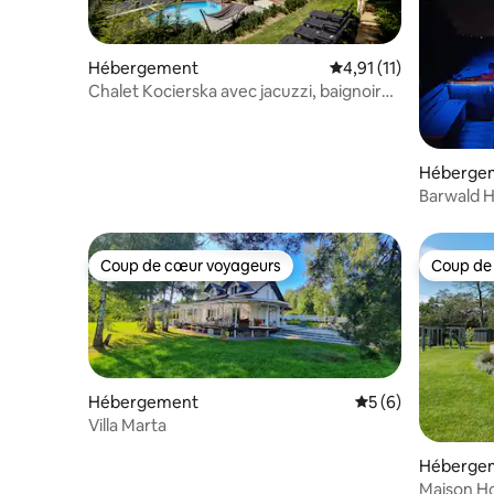
Hébergement
Évaluation moyenne su
4,91 (11)
Chalet Kocierska avec jacuzzi, baignoire,
sauna et piscine
Héberge
Barwald H
Babia Gór
Coup de cœur voyageurs
Coup de
Coup de cœur voyageurs
Coup de
Hébergement
Évaluation moyenn
5 (6)
Villa Marta
Héberge
Maison H