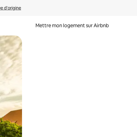
ue d'origine
Mettre mon logement sur Airbnb
sant glisser.