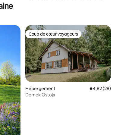
aine
toute l'année, jacuzzi.
Coup de cœur voyageurs
lus appréciés
Coup de cœur voyageurs
mmentaires : 5 sur 5
Hébergement
Évaluation moyenne su
4,82 (28)
Domek Ostoja