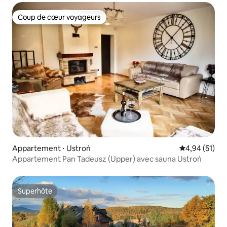
Coup de cœur voyageurs
Coup de cœur voyageurs
Appartement ⋅ Ustroń
Évaluation mo
4,94 (51)
Appartement Pan Tadeusz (Upper) avec sauna Ustroń
Superhôte
Superhôte