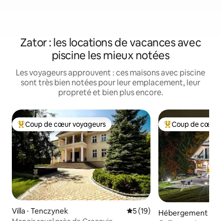
Zator : les locations de vacances avec
piscine les mieux notées
Les voyageurs approuvent : ces maisons avec piscine
sont très bien notées pour leur emplacement, leur
propreté et bien plus encore.
Coup de cœur voyageurs
Coup de cœur 
Coups de cœur voyageurs les plus appréciés
Coups de cœur vo
Villa ⋅ Tenczynek
Évaluation moyenne sur la b
5 (19)
Hébergement ⋅ Si