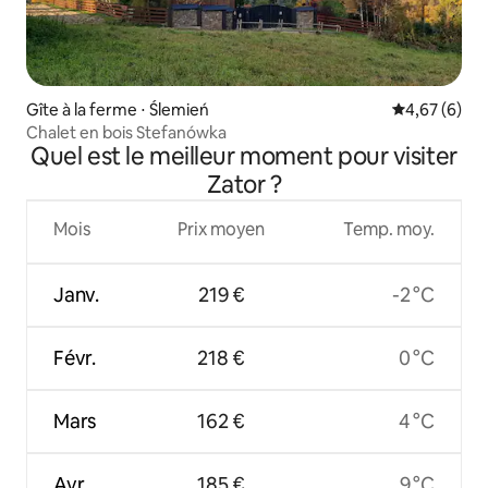
Gîte à la ferme ⋅ Ślemień
Évaluation m
4,67 (6)
Chalet en bois Stefanówka
Quel est le meilleur moment pour visiter
Zator ?
Mois
Prix moyen
Temp. moy.
Janv.
219 €
-2 °C
Févr.
218 €
0 °C
Mars
162 €
4 °C
Avr.
185 €
9 °C