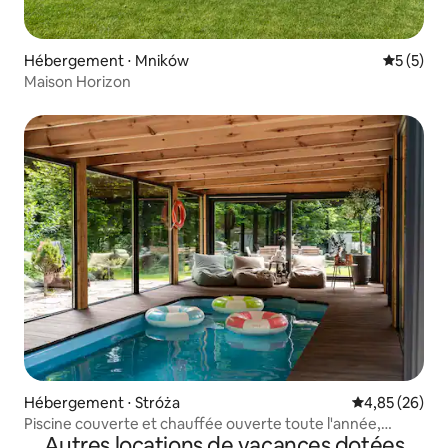
Hébergement ⋅ Mników
Évaluatio
5 (5)
Maison Horizon
Hébergement ⋅ Stróża
Évaluation mo
4,85 (26)
Piscine couverte et chauffée ouverte toute l'année,
Autres locations de vacances dotées
jacuzzi.