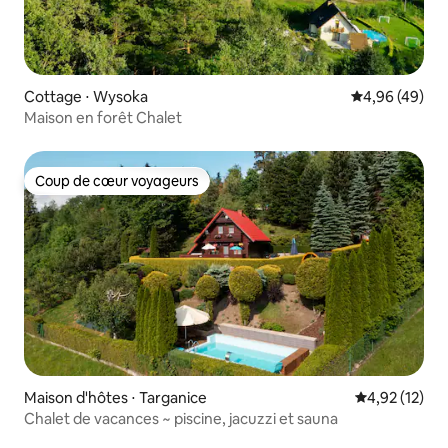
Cottage ⋅ Wysoka
Évaluation mo
4,96 (49)
Maison en forêt Chalet
Coup de cœur voyageurs
Coup de cœur voyageurs
Maison d'hôtes ⋅ Targanice
Évaluation mo
4,92 (12)
Chalet de vacances ~ piscine, jacuzzi et sauna