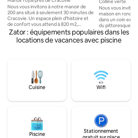
Manoir royal près de Cracovie
Colline verte
Nous vous invitons à notre manoir de
Nous vous inviton
200 ans situé à seulement 30 minutes de
maison en rondins
Cracovie. Un espace plein d'histoire et
dans un coin exce
de confort vous attend à 820 m2,
du pittoresque Si
entouré d'un terrain d'hectare avec un
Zator : équipements populaires dans les
combine la constru
immense jardin, parfait pour se
en bois avec la mod
locations de vacances avec piscine
détendre. À proximité se trouvent le
fonctionnalité et 
château de Tenczyn et une brasserie
de la maison et la
historique, deux endroits parfaits pour
vue imprenable sur
des excursions. Notre résidence est
Żywiec Beskids. N
l'endroit idéal pour une escapade en
intérieurs pour of
famille ou un rassemblement entre
intimité et confor
amis. Découvrez le charme de ce coin
vous permet d'adm
extraordinaire et ressentez la magie du
environnante dep
Cuisine
Wifi
passé ! Au plaisir de vous accueillir !
Détendez-vous en 
Stationnement
Piscine
gratuit sur place