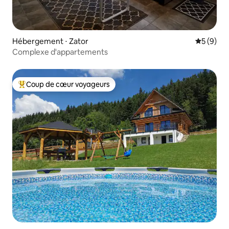
Hébergement ⋅ Zator
Évaluatio
5 (9)
Complexe d'appartements
Coup de cœur voyageurs
Coups de cœur voyageurs les plus appréciés