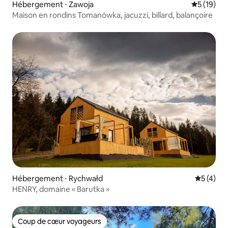
Hébergement ⋅ Zawoja
Évaluation
5 (19)
Maison en rondins Tomanówka, jacuzzi, billard, balançoire
Hébergement ⋅ Rychwałd
Évaluatio
5 (4)
HENRY, domaine « Barutka »
Coup de cœur voyageurs
Coup de cœur voyageurs