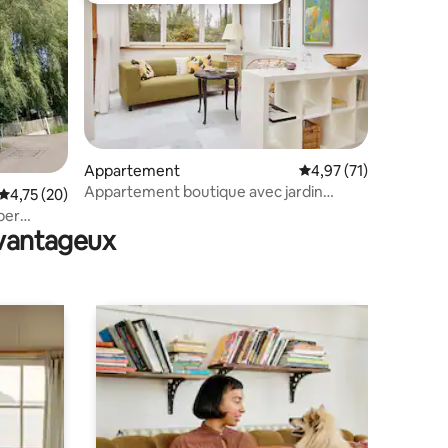
Appartement
Évaluation moyenne su
4,97 (71)
Appartement boutique avec jardin
Évaluation moyenne sur la base de 20 commentaires : 4,75 sur 5
4,75 (20)
mmentaires : 5 sur 5
d'hiver
ber
avantageux