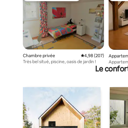
Chambre privée
Évaluation moyenne sur 
4,98 (207)
Apparte
Très bel situé, piscine, oasis de jardin !
Apparteme
Le confor
Limpacht