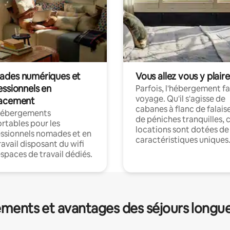
des numériques et
Vous allez vous y plaire
essionnels en
Parfois, l'hébergement fai
voyage. Qu'il s'agisse de
acement
cabanes à flanc de falais
hébergements
de péniches tranquilles, 
rtables pour les
locations sont dotées de
ssionnels nomades et en
caractéristiques uniques
ravail disposant du wifi
espaces de travail dédiés.
ments et avantages des séjours longu