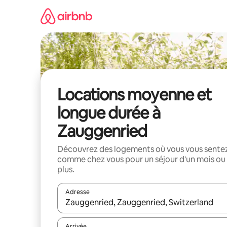
Aller
directement
au
contenu
Locations moyenne et
longue durée à
Zauggenried
Découvrez des logements où vous vous sente
comme chez vous pour un séjour d'un mois ou
plus.
Adresse
Lorsque les résultats s'affichent, utilisez les flèc
Arrivée