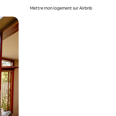
Mettre mon logement sur Airbnb
sant glisser.