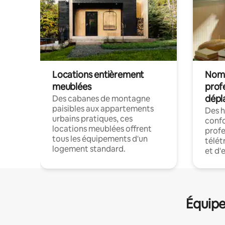
Locations entièrement
Noma
meublées
prof
dépl
Des cabanes de montagne
paisibles aux appartements
Des 
urbains pratiques, ces
confo
locations meublées offrent
profe
tous les équipements d'un
télét
logement standard.
et d'
Équipe