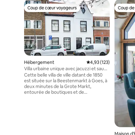
Coup de cœur voyageurs
Coup de
Coup de cœur voyageurs
Coup de
Hébergement
Évaluation moyenne sur
4,93 (123)
Villa urbaine unique avec jacuzzi et sauna
max 8 pers
Cette belle villa de ville datant de 1850
est située sur la Beestenmarkt à Goes, à
deux minutes de la Grote Markt,
entourée de boutiques et de
restaurants. Laissez-vous surprendre
par cette ville de caractère et découvrez
tout ce qui fait la beauté de la Zélande. La
Zélande, connue pour sa mer et sa plage,
ses villes pittoresques, ses belles vues,
ses délices culinaires et ses nombreuses
heures d'ensoleillement. La maison a été
Maison d'