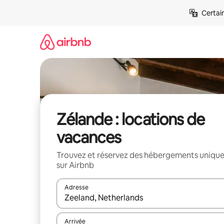
Aller
Certai
directement
au
contenu
Zélande : locations de
vacances
Trouvez et réservez des hébergements uniqu
sur Airbnb
Adresse
Lorsque les résultats s'affichent, utilisez les flèc
Arrivée