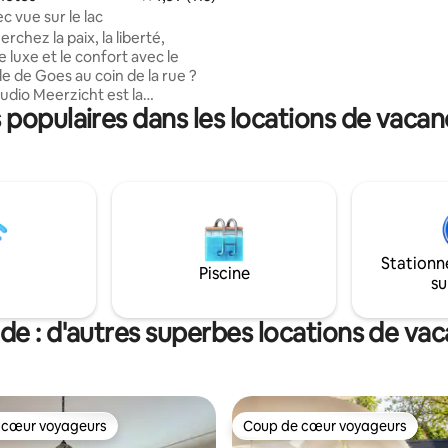
c'est l'endroit idéal. Espace et i
c vue sur le lac
garantis ! Le parc est si calme que vous
rchez la paix, la liberté,
dormirez comme un bébé. Vou
le luxe et le confort avec le
souhaitez en faire l'expérience
le de Goes au coin de la rue ?
même ? Au plaisir pour vous accu
tudio Meerzicht est la
De Schoonhorst.
populaires dans les locations de vacan
on de vacances idéale pour
restaurants (du chef étoilé à
rie), ses charmantes terrasses
mbreux magasins est à
 20 minutes à pied ou 6
 vélo, tout comme le parc
scaut oriental. Les villes de
Stationn
g, Vlissingen, Zierikzee, Veere,
Piscine
su
Zoutelande sont accessibles
e en 20 à 40 minutes en voiture.
de : d'autres superbes locations de va
 cœur voyageurs
Coup de cœur voyageurs
 cœur voyageurs
Coup de cœur voyageurs