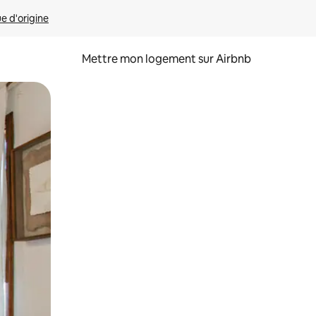
ue d'origine
Mettre mon logement sur Airbnb
sant glisser.