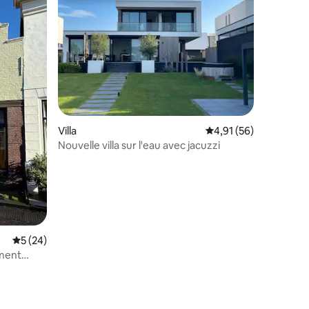
entaires : 4,9 sur 5
Villa
Évaluation moyenne su
4,91 (56)
Nouvelle villa sur l'eau avec jacuzzi
Évaluation moyenne sur la base de 24 commentaires : 5 sur 5
5 (24)
ement