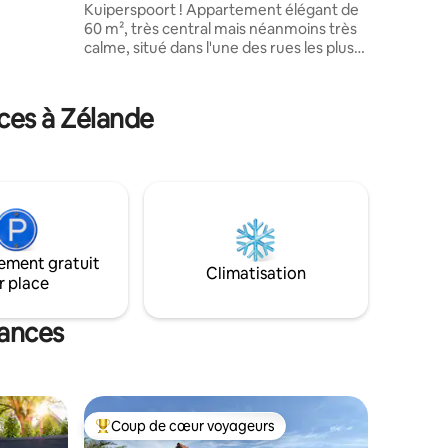
ntimité
Kuiperspoort ! Appartement élégant de
60 m², très central mais néanmoins très
s
calme, situé dans l'une des rues les plus
 vous-
anciennes et les plus pittoresques de
eillir à
Middelbourg, avec terrasse privée
orientée sud et vue sur le jardin de la ville.
ces à Zélande
2 étages, entrée privée. Des commerces
et restaurants accueillants se trouvent à
environ 300 mètres à pied. Les belles
plages de Zélande sont à 15 minutes en
voiture. L'appartement confortable
dispose d'un grand lit double (180 cm),
d'un canapé-lit (140 cm) et d'une
kitchenette dans le séjour.
ement gratuit
Climatisation
r place
cances
Coup de cœur voyageurs
Coups de cœur voyageurs les plus appréciés