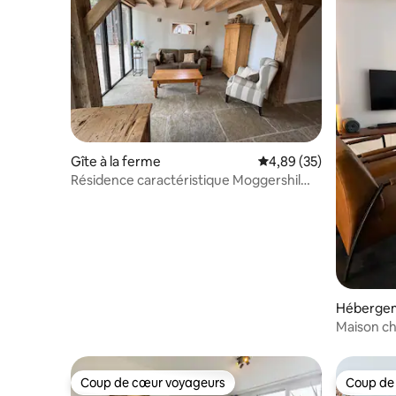
Gîte à la ferme
Évaluation moyenne sur
4,89 (35)
Résidence caractéristique Moggershil
dans une ferme
Héberge
Maison ch
mer | 5 m
Coup de cœur voyageurs
Coup de
Coup de cœur voyageurs
Coup de