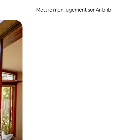
Mettre mon logement sur Airbnb
sant glisser.