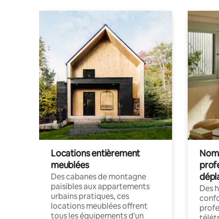
Locations entièrement
Noma
meublées
prof
dépl
Des cabanes de montagne
paisibles aux appartements
Des 
urbains pratiques, ces
confo
locations meublées offrent
profe
tous les équipements d'un
télét