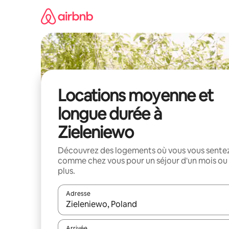
Aller
directement
au
contenu
Locations moyenne et
longue durée à
Zieleniewo
Découvrez des logements où vous vous sente
comme chez vous pour un séjour d'un mois ou
plus.
Adresse
Lorsque les résultats s'affichent, utilisez les flèc
Arrivée