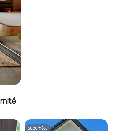
imité
Superhôte
Superhôte