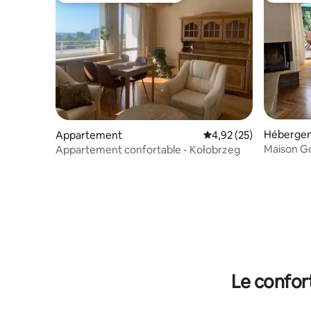
Héberge
Appartement
Évaluation moyenne su
4,92 (25)
Maison G
Appartement confortable - Kołobrzeg
Le confor