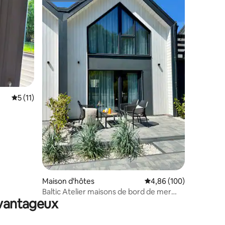
ntaires : 4,86 sur 5
Évaluation moyenne sur la base de 11 commentaires : 5 sur 5
5 (11)
Maison d'hôtes
Évaluation moyenne sur
4,86 (100)
Baltic Atelier maisons de bord de mer
avantageux
avec sauna