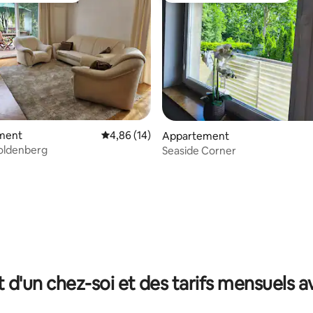
ment
Évaluation moyenne sur la base de 14 comme
4,86 (14)
r la base de 25 commentaires : 4,92 sur 5
Appartement
oldenberg
Seaside Corner
t d'un chez-soi et des tarifs mensuels 