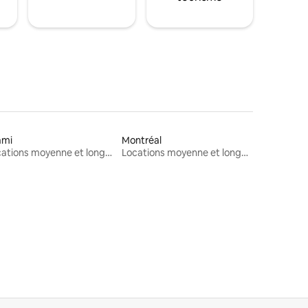
ami
Montréal
Locations moyenne et longue durée
Locations moyenne et longue durée