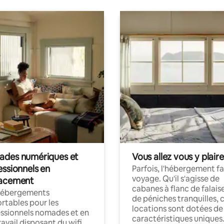
des numériques et
Vous allez vous y plaire
essionnels en
Parfois, l'hébergement fai
voyage. Qu'il s'agisse de
acement
cabanes à flanc de falais
hébergements
de péniches tranquilles, 
rtables pour les
locations sont dotées de
ssionnels nomades et en
caractéristiques uniques
ravail disposant du wifi