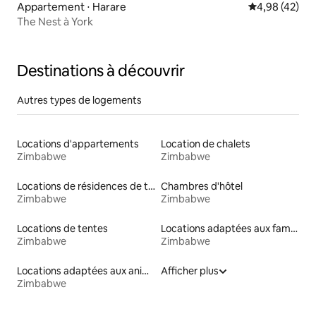
Appartement ⋅ Harare
Évaluation mo
4,98 (42)
The Nest à York
Destinations à découvrir
Autres types de logements
Locations d'appartements
Location de chalets
Zimbabwe
Zimbabwe
Locations de résidences de tourisme
Chambres d'hôtel
Zimbabwe
Zimbabwe
Locations de tentes
Locations adaptées aux familles
Zimbabwe
Zimbabwe
Locations adaptées aux animaux
Afficher plus
Zimbabwe