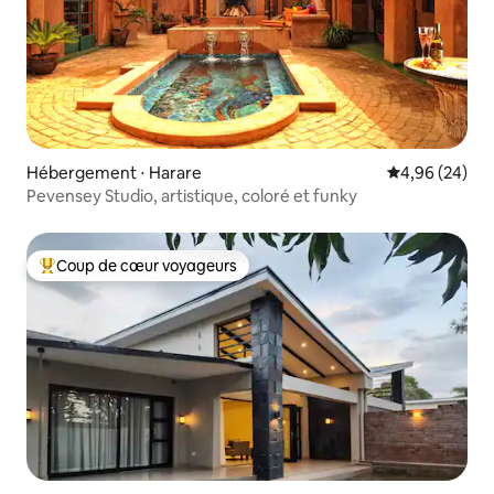
Hébergement ⋅ Harare
Évaluation mo
4,96 (24)
Pevensey Studio, artistique, coloré et funky
Coup de cœur voyageurs
Coups de cœur voyageurs les plus appréciés