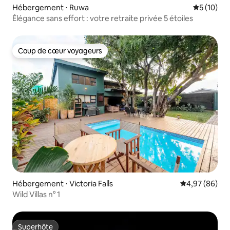
Hébergement ⋅ Ruwa
Évaluation
5 (10)
Élégance sans effort : votre retraite privée 5 étoiles
Coup de cœur voyageurs
Coup de cœur voyageurs
Hébergement ⋅ Victoria Falls
Évaluation mo
4,97 (86)
Wild Villas n° 1
Superhôte