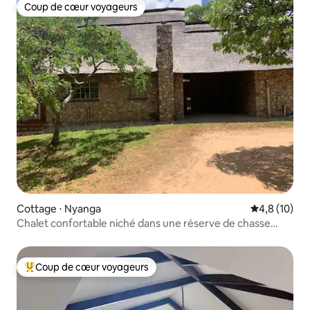
Coup de cœur voyageurs
Coup de cœur voyageurs
Cottage ⋅ Nyanga
Évaluation m
4,8 (10)
Chalet confortable niché dans une réserve de chasse
protégée
Coup de cœur voyageurs
Coups de cœur voyageurs les plus appréciés