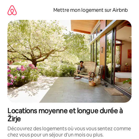
Aller
directement
Mettre mon logement sur Airbnb
au
contenu
Locations moyenne et longue durée à
Žirje
Découvrez des logements où vous vous sentez comme
chez vous pour un séjour d'un mois ou plus.