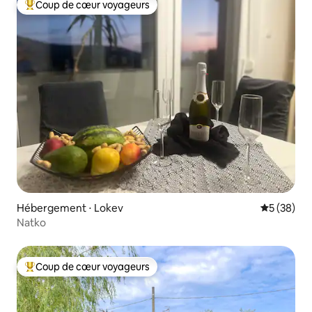
Coup de cœur voyageurs
Coups de cœur voyageurs les plus appréciés
Hébergement ⋅ Lokev
Évaluation
5 (38)
Natko
Coup de cœur voyageurs
Coups de cœur voyageurs les plus appréciés