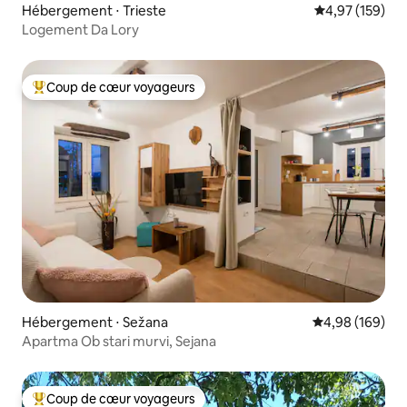
Hébergement ⋅ Trieste
Évaluation moy
4,97 (159)
Logement Da Lory
Coup de cœur voyageurs
Coups de cœur voyageurs les plus appréciés
Hébergement ⋅ Sežana
Évaluation moy
4,98 (169)
Apartma Ob stari murvi, Sejana
Coup de cœur voyageurs
Coups de cœur voyageurs les plus appréciés