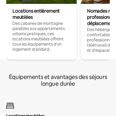
Locations entièrement
Nomades num
meublées
professionnel
déplacement
Des cabanes de montagne
paisibles aux appartements
Des hébergem
urbains pratiques, ces
confortables p
locations meublées offrent
professionnels
tous les équipements d'un
télétravail dis
logement standard.
et d'espaces de
Équipements et avantages des séjours
longue durée