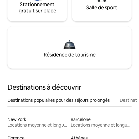
Stationnement
Salle de sport
gratuit sur place
Résidence de tourisme
Destinations à découvrir
Destinations populaires pour des séjours prolongés
Destinati
New York
Barcelone
Locations moyenne et longue durée
Locations moyenne et longue durée
Florence
Athènes