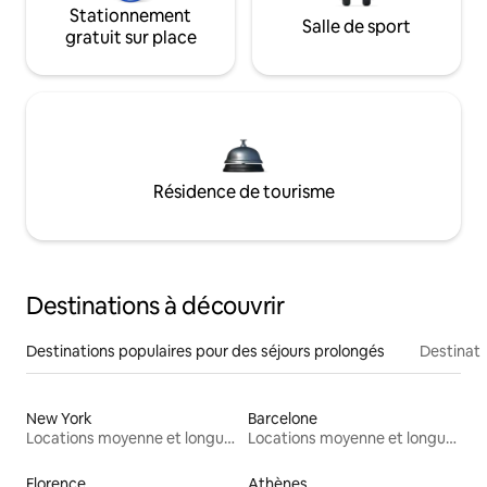
Stationnement
Salle de sport
gratuit sur place
Résidence de tourisme
Destinations à découvrir
Destinations populaires pour des séjours prolongés
Destinati
New York
Barcelone
Locations moyenne et longue durée
Locations moyenne et longue durée
Florence
Athènes