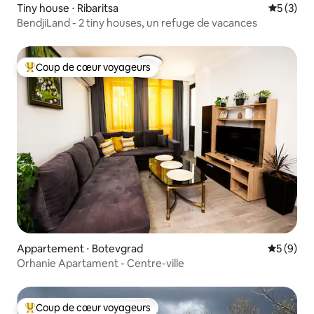
Tiny house ⋅ Ribaritsa
Évaluatio
5 (3)
BendjiLand - 2 tiny houses, un refuge de vacances
Coup de cœur voyageurs
Coups de cœur voyageurs les plus appréciés
Appartement ⋅ Botevgrad
Évaluatio
5 (9)
Orhanie Apartament - Centre-ville
Coup de cœur voyageurs
Coups de cœur voyageurs les plus appréciés