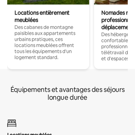
Locations entièrement
Nomades num
meublées
professionnel
déplacement
Des cabanes de montagne
paisibles aux appartements
Des hébergem
urbains pratiques, ces
confortables p
locations meublées offrent
professionnels
tous les équipements d'un
télétravail dis
logement standard.
et d'espaces de
Équipements et avantages des séjours
longue durée