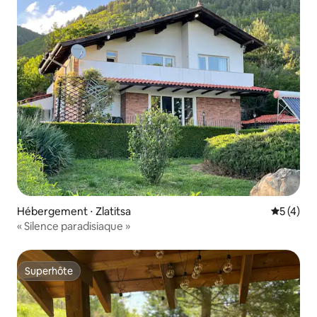
Hébergement ⋅ Zlatitsa
Évaluatio
5 (4)
« Silence paradisiaque »
Superhôte
Superhôte