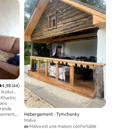
lus appréciés
Évaluation moyenne sur la base de 44 commentaires : 4,98 sur 5
4,98 (44)
 la plus
 Kharkiv,
dans
grande
Hébergement ⋅ Tymchenky
Hébergem
usement,
le moment.
Malva
Maison a
us une fois
🏡 Malva est une maison confortable
Maison a