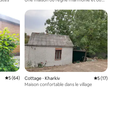
l'on entend les rires des enfants
lus appréciés
Évaluation moyenne sur la base de 64 commentaires : 5 sur 5
5 (64)
Cottage ⋅ Kharkiv
Évaluation moyenne
5 (17)
Maison confortable dans le village