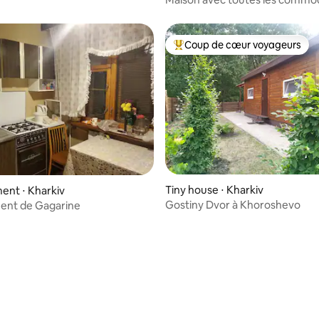
Coup de cœur voyageurs
Coups de cœur voyageurs les p
Tiny house ⋅ Kharkiv
ent ⋅ Kharkiv
Gostiny Dvor à Khoroshevo
ent de Gagarine
 la base de 44 commentaires : 4,98 sur 5