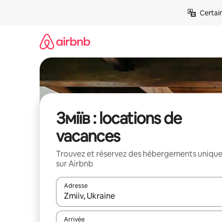
Aller
Certai
directement
au
contenu
Зміїв : locations de
vacances
Trouvez et réservez des hébergements uniqu
sur Airbnb
Adresse
Lorsque les résultats s'affichent, utilisez les flèc
Arrivée