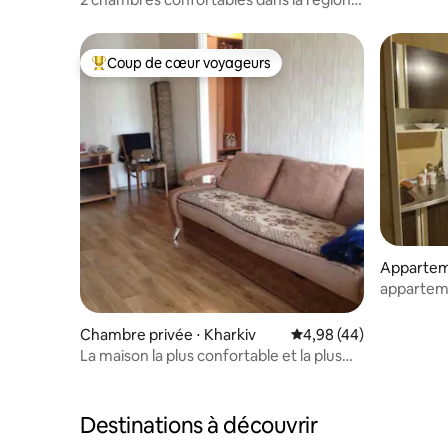
de Kharkiv
Coup de cœur voyageurs
Coups de cœur voyageurs les plus appréciés
Appartem
appartem
Chambre privée ⋅ Kharkiv
Évaluation moyenne sur
4,98 (44)
La maison la plus confortable et la plus
natale.
Destinations à découvrir