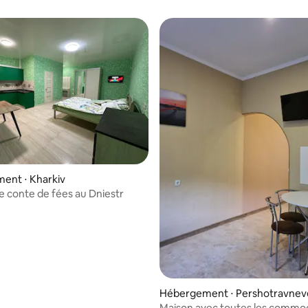
ent ⋅ Kharkiv
 conte de fées au Dniestr
 la base de 46 commentaires : 4,98 sur 5
Hébergement ⋅ Pershotravnev
Maison avec toutes les commo