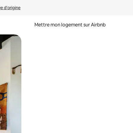
ue d'origine
Mettre mon logement sur Airbnb
sant glisser.