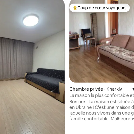
Coup de cœur voyageurs
Coups de cœur voyageurs les p
Chambre privée ⋅ Kharkiv
La maison la plus confortable et
natale.
Bonjour ! La maison est située à
en Ukraine ! C'est une maison 
laquelle nous vivons dans une 
famille confortable. Malheure
ce n'est pas en sécurité pour 
Ce sera donc un plaisir pour vo