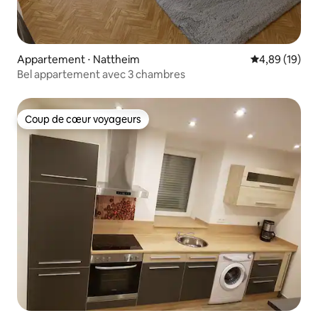
Appartement ⋅ Nattheim
Évaluation mo
4,89 (19)
Bel appartement avec 3 chambres
Coup de cœur voyageurs
Coup de cœur voyageurs