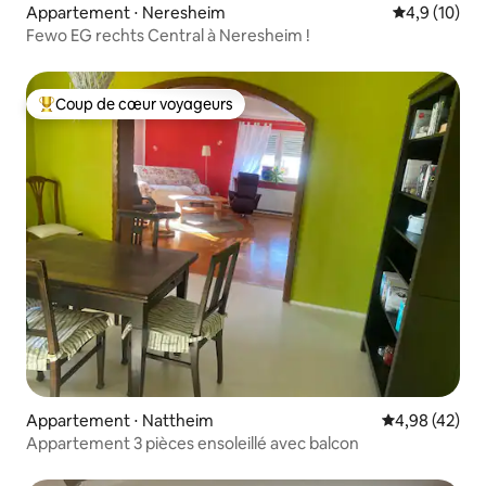
Appartement ⋅ Neresheim
Évaluation m
4,9 (10)
Fewo EG rechts Central à Neresheim !
Coup de cœur voyageurs
Coups de cœur voyageurs les plus appréciés
Appartement ⋅ Nattheim
Évaluation mo
4,98 (42)
Appartement 3 pièces ensoleillé avec balcon