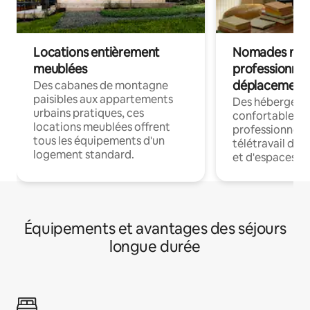
Locations entièrement
Nomades num
meublées
professionnel
déplacement
Des cabanes de montagne
paisibles aux appartements
Des hébergem
urbains pratiques, ces
confortables p
locations meublées offrent
professionnels
tous les équipements d'un
télétravail dis
logement standard.
et d'espaces de
Équipements et avantages des séjours
longue durée