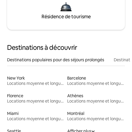
Résidence de tourisme
Destinations à découvrir
Destinations populaires pour des séjours prolongés
Destinati
New York
Barcelone
Locations moyenne et longue durée
Locations moyenne et longue durée
Florence
Athènes
Locations moyenne et longue durée
Locations moyenne et longue durée
Miami
Montréal
Locations moyenne et longue durée
Locations moyenne et longue durée
Seattle
Afficher plus