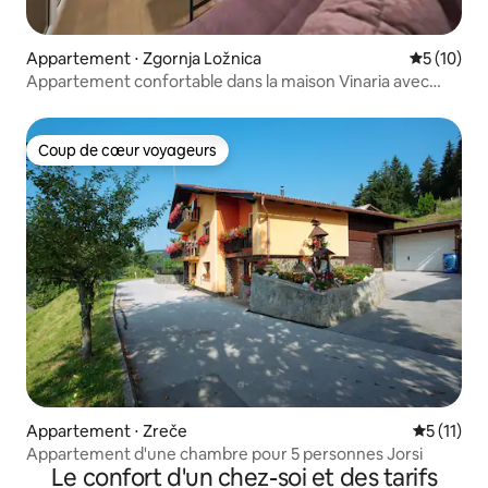
Appartement ⋅ Zgornja Ložnica
Évaluation
5 (10)
Appartement confortable dans la maison Vinaria avec
terrasse
Coup de cœur voyageurs
Coup de cœur voyageurs
Appartement ⋅ Zreče
Évaluatio
5 (11)
Appartement d'une chambre pour 5 personnes Jorsi
Le confort d'un chez-soi et des tarifs